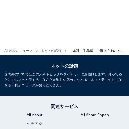
All About ニュース
ネットの話題
「爆乳」手島優、谷間あらわなルームウエア姿を披露！ 「スタイル良いですな」「綺麗です」
ネットの話題
国内外のSNSで話題の人＆トピックをタイムリーにお届けします。知ってる
だけでちょっと得する、なんだか楽しい気分になれる、ネット発「知ら（な
きゃ）損」ニュースが盛りだくさん。
関連サービス
All About
All About Japan
イチオシ