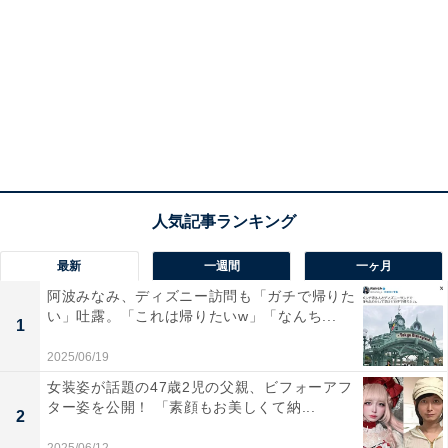
最新
一週間
一ヶ月
阿波みなみ、ディズニー訪問も「ガチで帰りた
い」吐露。「これは帰りたいw」「なんち...
1
2025/06/19
女装姿が話題の47歳2児の父親、ビフォーアフ
ター姿を公開！ 「素顔もお美しくて納...
2