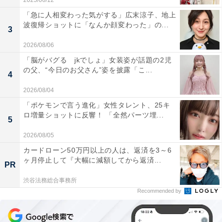
2025/06/12
「急に人相変わった気がする」広末涼子、地上
波復帰ショットに「なんか顔変わった」の...
3
2026/08/06
「脳がバグる jkでしょ」女装姿が話題の2児
の父、“今日のお父さん”姿を披露「こ...
4
2026/08/04
「ポケモンで言う進化」女性タレント、25キ
ロ増量ショットに反響！ 「全然パーツ埋...
5
2026/08/05
カードローン50万円以上の人は、返済を3～6
ヶ月停止して『大幅に減額してから返済...
PR
渋谷法務総合事務所
Recommended by