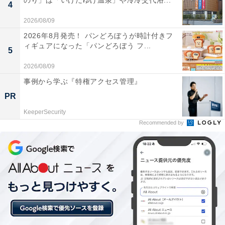
のり」は「いけだゆげ温泉」や冷冷交代浴...
4
2026/08/09
2026年8月発売！ パンどろぼうが時計付きフ
ツボの三陰交に当たる部分に特殊素材
ィギュアになった「パンどろぼう フ...
5
全体的にゆったりしたソックスですが、足首に当たる部
2026/08/09
分は織りが変えられてキュッとしまっています。さらに
事例から学ぶ『特権アクセス管理』
ツボの三陰交に当たる部分は丸くさらに違う織りとなっ
PR
ていて、東レ、東洋紡、岡本の3社で共同開発した特殊
KeeperSecurity
保温・発熱素材が使われています。これにより、三陰交
Recommended by
を温熱刺激することで身体の中から温まるという仕組み
です。