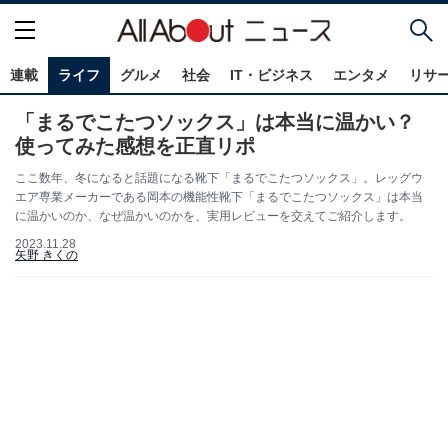
連載
ライフ
グルメ
社会
IT・ビジネス
エンタメ
リサ
「まるでこたつソックス」は本当に温かい？
使ってみた感想を正直リポ
ここ数年、冬になると話題になる靴下「まるでこたつソックス」。レッグウ
エア専業メーカーである岡本の機能性靴下「まるでこたつソックス」は本当
に温かいのか、なぜ温かいのかを、実用レビューを交えてご紹介します。
2023.11.28
矢野 きくの