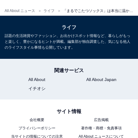
All About ニュース
ライフ
「まるでこたつソックス」は本当に温かい？ 使ってみた感想を正直リポ
「まるでこたつソックス」を履いてみた
ライフ
話題の生活雑貨やファッション、お出かけスポット情報など、暮らしがもっ
「まるでこたつソックス」を実際に履いてみた瞬間に感
と楽しく、豊かになるヒントが満載。編集部が独自調査した、気になる他人
じたのは、立ったときの足裏の厚みです。足の裏に当た
のライフスタイル事情も公開しています。
る部分に厚みがありそれだけでも部屋を歩き回っていて
床の冷たさを感じませんでした。フワッとした肌触りも
関連サービス
いい。
All About
All About Japan
イチオシ
サイト情報
会社概要
広告掲載
プライバシーポリシー
著作権・商標・免責事項
当サイトの情報についての注意
All About ニュースについて