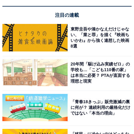
注目の連載
東野圭吾や湊かなえだけじゃな
い、「業と罪」を描く『映画ち
いかわ』から強く連想した映画
8選
三陰交に当たる部分を靴下の内側から見たところ
20年間「駆け込み実績ゼロ」の
学校も…「こども110番の家」
は本当に必要？ PTAが直面する
理想と現実
「青春18きっぷ」販売激減の裏
に何が？ 連続利用の厳格化だけ
ではない「本当の理由」
「移民」に冷たいのはどっちな