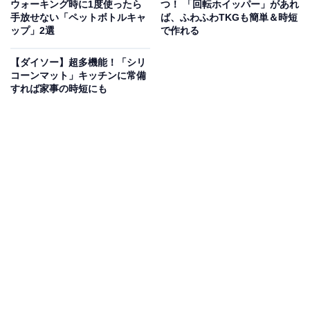
ウォーキング時に1度使ったら
つ！ 「回転ホイッパー」があれ
しかし発売当時の名前は「三陰交をあたためるソック
手放せない「ペットボトルキャ
ば、ふわふわTKGも簡単＆時短
ップ」2選
で作れる
ス」という商品名だったそう。それを2015年に現在の
「まるでこたつソックス」に改名したところ爆発的に売
【ダイソー】超多機能！「シリ
れ始めたのだそうです。
コーンマット」キッチンに常備
すれば家事の時短にも