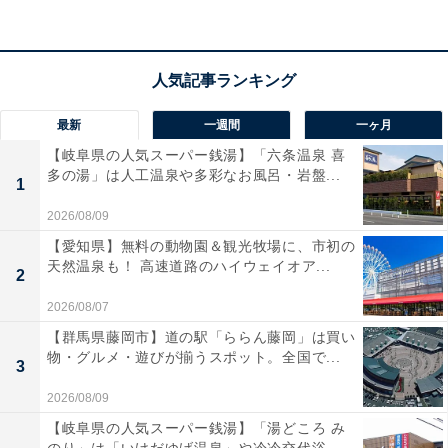
「まるでこたつソックス」はなぜ温かい？
旧商品名のとおり、「まるでこたつソックス」のポイン
トとなるのはツボの三陰交を温める構造。三陰交とは内
最新
一週間
一ヶ月
側のくるぶしから指4本分くらい上にあるツボで、血流
【岐阜県の人気スーパー銭湯】「六条温泉 喜
や婦人科全般に効果を発揮します。
多の湯」は人工温泉や多彩なお風呂・岩盤...
1
2026/08/09
【愛知県】無料の動物園＆観光牧場に、市初の
天然温泉も！ 高速道路のハイウェイオア...
2
2026/08/07
【群馬県藤岡市】道の駅「ららん藤岡」は買い
物・グルメ・遊びが揃うスポット。全国で...
3
2026/08/09
【岐阜県の人気スーパー銭湯】「湯どころ み