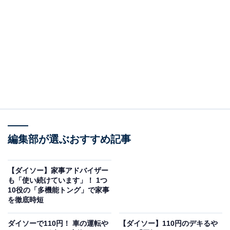
編集部が選ぶおすすめ記事
靴下サプリ「まるでこたつソックス」
【ダイソー】家事アドバイザー
も「使い続けています」！ 1つ
靴下サプリという冠がつく「まるでこたつソックス」。
10役の「多機能トング」で家事
ここ数年で話題になることが多くなりましたが、実はこ
を徹底時短
の商品は10年前の2013年に発売されたものです。
ダイソーで110円！ 車の運転や
【ダイソー】110円のデキるや