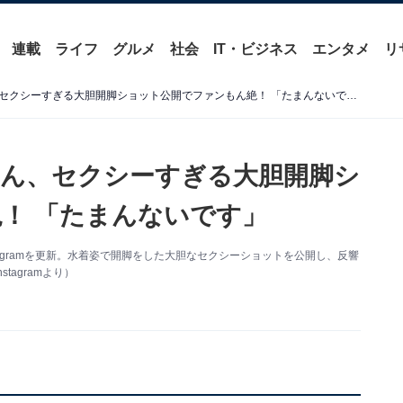
連載
ライフ
グルメ
社会
IT・ビジネス
エンタメ
リ
「攻めてますね」天木じゅん、セクシーすぎる大胆開脚ショット公開でファンもん絶！ 「たまんないです」
ん、セクシーすぎる大胆開脚シ
！ 「たまんないです」
tagramを更新。水着姿で開脚をした大胆なセクシーショットを公開し、反響
agramより）