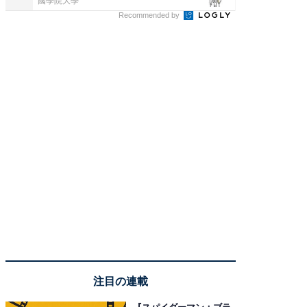
國學院大學
森永乳業
Recommended by
注目の連載