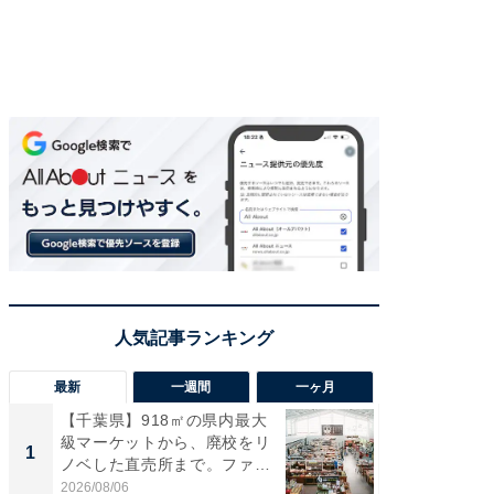
最新
一週間
一ヶ月
【千葉県】918㎡の県内最大
【兵庫
級マーケットから、廃校をリ
ーメン
1
1
ノベした直売所まで。ファ
再現した
ー...
道...
2026/08/06
2026/08/0