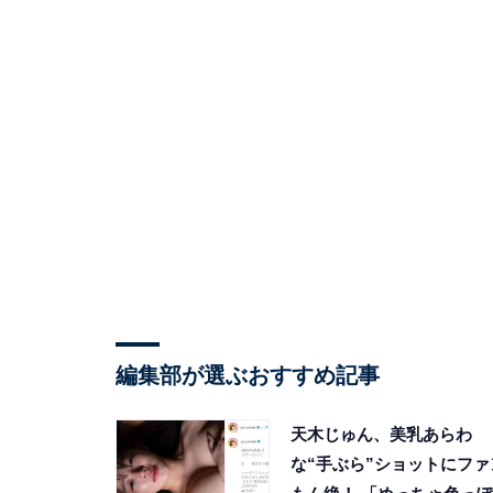
編集部が選ぶおすすめ記事
天木じゅん、美乳あらわ
な“手ぶら”ショットにファ