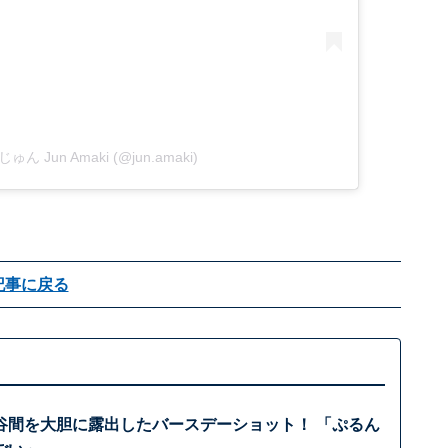
じゅん Jun Amaki (@jun.amaki)
記事に戻る
谷間を大胆に露出したバースデーショット！ 「ぷるん