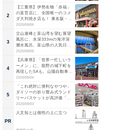
【三重県】伊勢名物「赤福」
【三重
の直営店に、全国唯一のコメ
「鈴鹿天
2
2
ダ大判焼き店も！ 東名阪・
は100
伊...
2026/08/06
2026/08/0
立山連峰と富山湾を望む展望
ステラ
風呂に、水深333mの海洋深
詰め放題
3
3
層水風呂。富山県の人気日
00円で「
帰...
2026/08/06
2026/08/0
【兵庫県】「世界一忙しいラ
「ミニオ
ーメン」に、龍野の城下町を
ッグ！ 
4
4
再現したSAも。山陽自動車
ど、夏限
道...
2026/08/04
2026/08/0
「これ絶対に便利なやつや」
【埼玉
ダイソーの折り畳み式ランド
「行田天
5
5
リーバスケットが高評価「使
は和の
わ...
が...
2026/08/03
2026/08/0
人文知とは個性の上に立つ
ビフィ
「脂肪
PR
PR