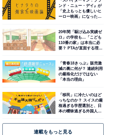
『スパイダーマン：ブラ
ンド・ニュー・デイ』が
「史上もっとも優しいヒ
ーロー映画」になった理
由。予習したい作品は？
20年間「駆け込み実績ゼ
ロ」の学校も…「こども
110番の家」は本当に必
要？ PTAが直面する理想
と現実
「青春18きっぷ」販売激
減の裏に何が？ 連続利用
の厳格化だけではない
「本当の理由」
「移民」に冷たいのはど
っちなのか？ スイスの厳
格過ぎる学歴選別と、日
本の曖昧過ぎる外国人政
策
連載をもっと見る