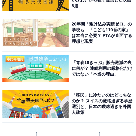
いかわ』から強く連想した映画
8選
20年間「駆け込み実績ゼロ」の
学校も…「こども110番の家」
は本当に必要？ PTAが直面する
理想と現実
「青春18きっぷ」販売激減の裏
に何が？ 連続利用の厳格化だけ
ではない「本当の理由」
「移民」に冷たいのはどっちな
のか？ スイスの厳格過ぎる学歴
選別と、日本の曖昧過ぎる外国
人政策