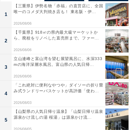
【三重県】伊勢名物「赤福」の直営店に、全国
唯一のコメダ大判焼き店も！ 東名阪・伊...
1
2026/08/06
【千葉県】918㎡の県内最大級マーケットか
ら、廃校をリノベした直売所まで。ファー...
2
2026/08/06
立山連峰と富山湾を望む展望風呂に、水深333
mの海洋深層水風呂。富山県の人気日帰...
3
2026/08/06
「これ絶対に便利なやつや」ダイソーの折り畳
み式ランドリーバスケットが高評価「使わ...
4
2026/08/03
【山梨県の人気日帰り温泉】「山梨日帰り温泉
源泉かけ流しの湯 桜湯」は源泉かけ流...
5
2026/08/05