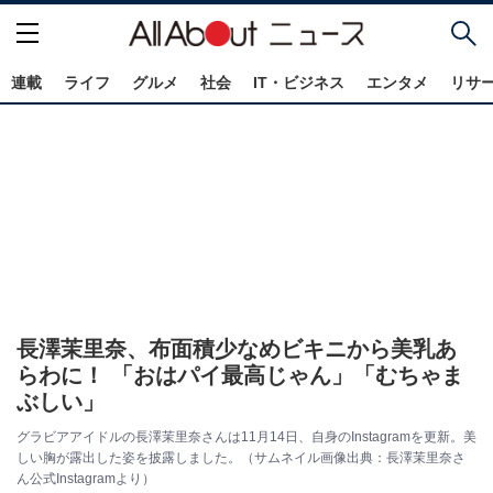
連載
ライフ
グルメ
社会
IT・ビジネス
エンタメ
リサ
長澤茉里奈、布面積少なめビキニから美乳あ
らわに！ 「おはパイ最高じゃん」「むちゃま
ぶしい」
グラビアアイドルの長澤茉里奈さんは11月14日、自身のInstagramを更新。美
しい胸が露出した姿を披露しました。（サムネイル画像出典：長澤茉里奈さ
ん公式Instagramより）