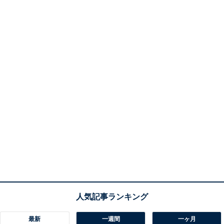
最新
一週間
一ヶ月