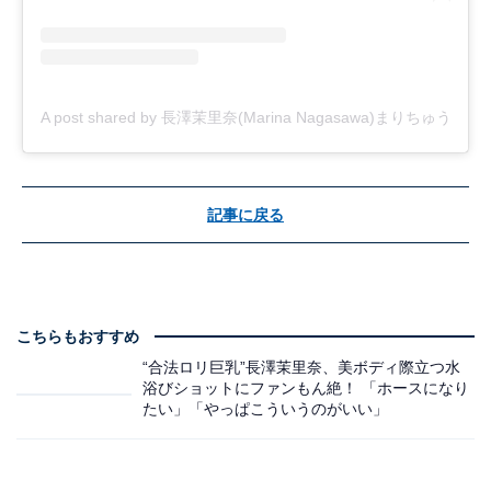
A post shared by 長澤茉里奈(Marina Nagasawa)まりちゅう (@ma
記事に戻る
こちらもおすすめ
“合法ロリ巨乳”長澤茉里奈、美ボディ際立つ水
浴びショットにファンもん絶！ 「ホースになり
たい」「やっぱこういうのがいい」