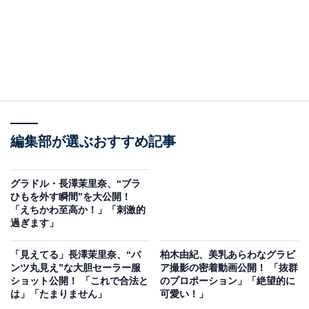
編集部が選ぶおすすめ記事
グラドル・長澤茉里奈、“ブラ
ひもを外す瞬間”を大公開！
「えちかわ至高か！」「刺激的
過ぎます」
「見えてる」長澤茉里奈、“パ
柏木由紀、美乳あらわなグラビ
ンツ丸見え”な大胆セーラー服
ア撮影の密着動画公開！ 「抜群
ショット公開！ 「これで合法と
のプロポーション」「絶望的に
は」「たまりません」
可愛い！」