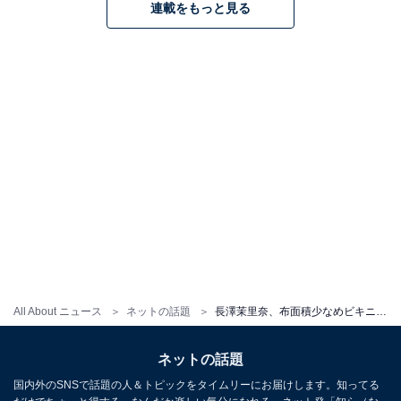
連載をもっと見る
All About ニュース
ネットの話題
長澤茉里奈、布面積少なめビキニから美乳あらわに！ 「おはパイ最高じゃん」「むちゃまぶしい」
ネットの話題
国内外のSNSで話題の人＆トピックをタイムリーにお届けします。知ってる