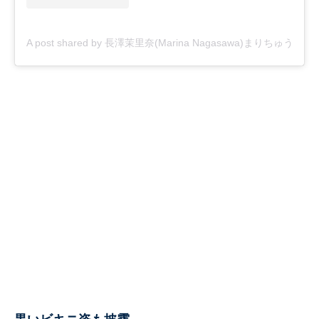
A post shared by 長澤茉里奈(Marina Nagasawa)まりちゅう (@ma