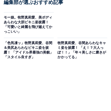
編集部が選ぶおすすめ記事
モー娘。牧野真莉愛、美ボディ
あらわな大胆ビキニ姿披露！
「可愛いと綺麗を飛び越えてか
っこいい」
「色気凄ッ」牧野真莉愛、谷間
牧野真莉愛、谷間あらわなキャ
＆美尻あらわなビキニ姿を披
ミ姿を披露！ 「え！？大人っ
露！ 「アイドル界最強の美貌」
ぽ！！」「年々美しさに磨きが
「スタイル良すぎ」
かかってる」