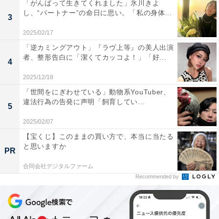
「がんばって生きてくれました」氷川きよ
し、“パートナー”の命日に思い。「私の身体...
3
2025/02/17
「逆カミングアウト」『ラヴ上等』の美人出演
者、整形告白に「潔くてカッコよ！」「好...
4
2025/12/18
「世間をにぎわせている」動物系YouTuber、
違法行為の告発に声明「飼育してい...
5
2025/02/07
【宝くじ】このままの買い方で、本当に当たる
と思いますか
PR
合同会社デジタルファーム
Recommended by