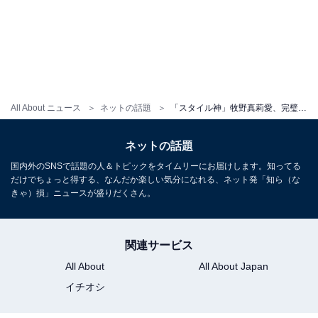
All About ニュース
ネットの話題
「スタイル神」牧野真莉愛、完璧ボディあらわなビキニ姿に反響！ 「腹筋きれい」
ネットの話題
国内外のSNSで話題の人＆トピックをタイムリーにお届けします。知ってる
だけでちょっと得する、なんだか楽しい気分になれる、ネット発「知ら（な
きゃ）損」ニュースが盛りだくさん。
関連サービス
All About
All About Japan
イチオシ