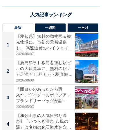
最新
一週間
一ヶ月
【愛知県】無料の動物園＆観
【兵庫
光牧場に、市初の天然温泉
ーメン
1
1
も！ 高速道路のハイウェイオ
再現した
ア...
道...
2026/08/07
2026/08/0
【鹿児島県】桜島を望む駅ビ
【三重
ルの大観覧車に、無料の駅ナ
の直営
2
2
カ足湯も！ 駅ナカ・駅直結
ダ大判焼
ス...
伊...
2026/08/08
2026/08/0
「面白いのあったから購
【千葉県
入〜」ダイソーのポップアッ
級マー
3
3
プランドリーバッグが話
ノベし
題。“さま...
ー...
2026/08/03
2026/08/0
【和歌山県の人気日帰り温
「100
泉】「かつらぎ温泉 八風の
スタン
4
4
湯」は名物の化石海水を含ん
ュックが