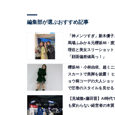
編集部が選ぶおすすめ記事
「神メンツすぎ」新木優子
馬場ふみか＆元櫻坂46・渡
理佐と美女スリーショット
「顔面偏差値高っ！」
櫻坂46・小林由依、超ミニ
スカートで美脚を披露！ ヒ
ョウ柄コーデの大人ショッ
で圧巻のスタイルを見せる
【見城徹×藤田晋】AI時代
も変わらない経営者の本質