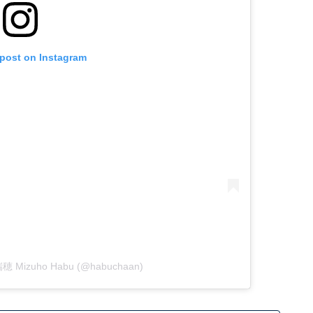
 post on Instagram
瑞穂 Mizuho Habu (@habuchaan)