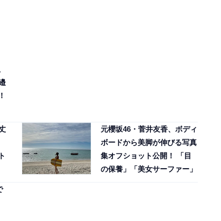
、
邉
！
丈
元櫻坂46・菅井友香、ボディ
ボードから美脚が伸びる写真
ト
集オフショット公開！ 「目
の保養」「美女サーファー」
で