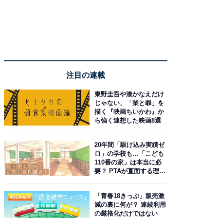
注目の連載
東野圭吾や湊かなえだけ
じゃない、「業と罪」を
描く『映画ちいかわ』か
ら強く連想した映画8選
20年間「駆け込み実績ゼ
ロ」の学校も…「こども
110番の家」は本当に必
要？ PTAが直面する理想
と現実
「青春18きっぷ」販売激
減の裏に何が？ 連続利用
の厳格化だけではない