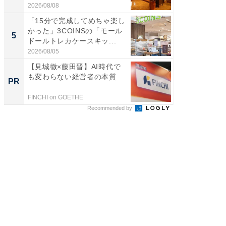
だ濃...
2026/08/08
2026/08/0
「15分で完成してめちゃ楽し
立山連
かった」3COINSの「モール
風呂に、
5
5
ドールトレカケースキッ...
層水風
帰...
2026/08/05
2026/08/0
【見城徹×藤田晋】AI時代で
GOETH
も変わらない経営者の本質
を組み
PR
PR
FINCHI on GOETHE
FINCHI o
Recommended by