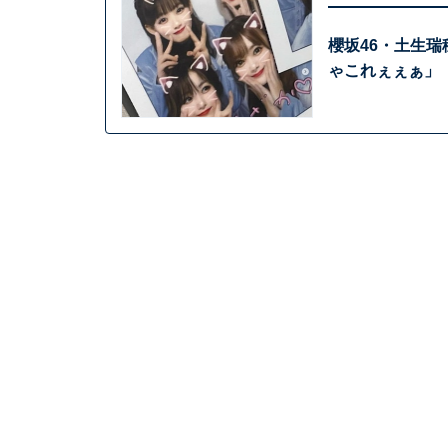
櫻坂46・土生
ゃこれぇぇぁ」