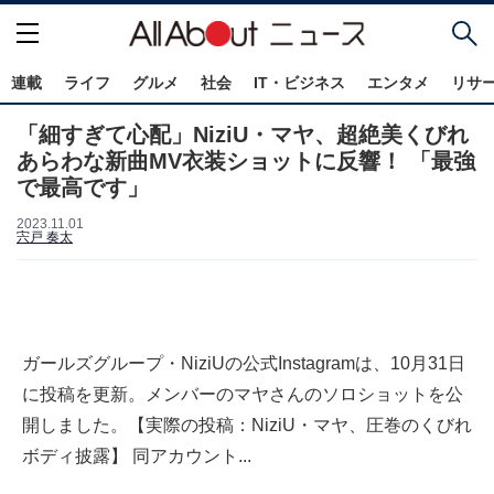
連載
ライフ
グルメ
社会
IT・ビジネス
エンタメ
リサ
「細すぎて心配」NiziU・マヤ、超絶美くびれ
あらわな新曲MV衣装ショットに反響！ 「最強
で最高です」
2023.11.01
宍戸 奏太
ガールズグループ・NiziUの公式Instagramは、10月31日
に投稿を更新。メンバーのマヤさんのソロショットを公
開しました。【実際の投稿：NiziU・マヤ、圧巻のくびれ
ボディ披露】 同アカウント...