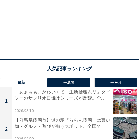
最新
一週間
一ヶ月
「あぁぁぁ。かわいくて一生断捨離ムリ」ダイ
ソーのサンリオ日焼けシリーズが反響。全...
1
2026/08/10
【群馬県藤岡市】道の駅「ららん藤岡」は買い
物・グルメ・遊びが揃うスポット。全国で...
2