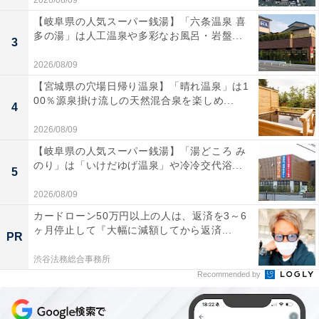
2026/08/09
【岐阜県の人気スーパー銭湯】「六条温泉 喜
多の湯」は人工温泉や多彩なお風呂・岩盤...
3
2026/08/09
【宮城県の穴場日帰り温泉】「晴れ温泉」は1
00％源泉掛け流しの天然混合泉を楽しめ...
4
2026/08/09
【岐阜県の人気スーパー銭湯】「湯どころ み
のり」は「いけだゆげ温泉」や冷冷交代浴...
5
2026/08/09
カードローン50万円以上の人は、返済を3～6
ヶ月停止して『大幅に減額してから返済...
PR
渋谷法務総合事務所
Recommended by