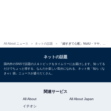
All About ニュース
ネットの話題
「細すぎて心配」NiziU・マヤ、超絶美くびれあらわな新曲MV衣装ショットに反響！ 「最強で最高です」
ネットの話題
国内外のSNSで話題の人＆トピックをタイムリーにお届けします。知ってる
だけでちょっと得する、なんだか楽しい気分になれる、ネット発「知ら（な
きゃ）損」ニュースが盛りだくさん。
関連サービス
All About
All About Japan
イチオシ