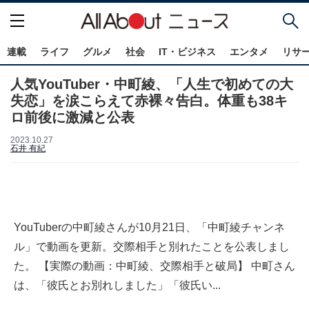
連載
ライフ
グルメ
社会
IT・ビジネス
エンタメ
リサ
人気YouTuber・中町綾、「人生で初めての大
失恋」を涙こらえて赤裸々告白。体重も38キ
ロ前後に激減と公表
2023.10.27
石井 有紀
YouTuberの中町綾さんが10月21日、「中町綾チャンネ
ル」で動画を更新。交際相手と別れたことを公表しまし
た。 【実際の動画：中町綾、交際相手と破局】 中町さん
は、「彼氏とお別れしました」「彼氏い...