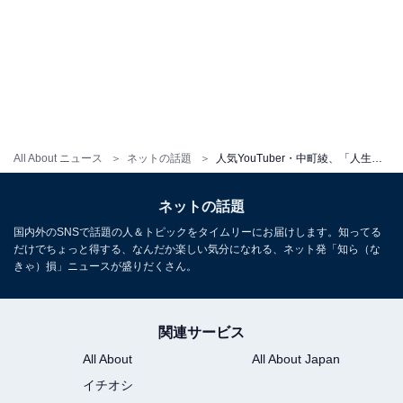
All About ニュース
ネットの話題
人気YouTuber・中町綾、「人生で初めての大失恋」を涙こらえて赤裸々告白。体重も38キロ前後に激減と公表
ネットの話題
国内外のSNSで話題の人＆トピックをタイムリーにお届けします。知ってる
だけでちょっと得する、なんだか楽しい気分になれる、ネット発「知ら（な
きゃ）損」ニュースが盛りだくさん。
関連サービス
All About
All About Japan
イチオシ