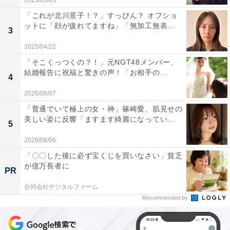
2023/03/03
「これが北川景子！？」すっぴん？ オフショ
ットに「顔が疲れてますね」「無加工無表...
3
2025/04/22
「そこくっつくの？！」元NGT48メンバー、
結婚報告に祝福と驚きの声！「お相手の...
4
2026/08/07
「普通でいて極上の女・神」篠崎愛、肌見せの
美しい姿に反響「ますます綺麗になってい...
5
2026/08/06
「〇〇した後に必ず宝くじを買いなさい」貧乏
が億万長者に
PR
合同会社デジタルファーム
Recommended by