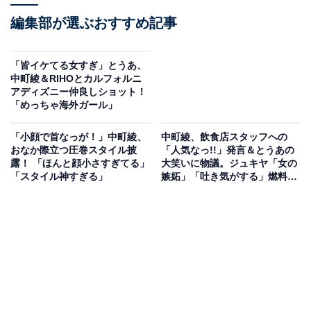
編集部が選ぶおすすめ記事
「皆イケてる女すぎ」とうあ、
中町綾＆RIHOとカルフォルニ
アディズニー仲良しショット！
「めっちゃ海外ガール」
「小顔で首なっが！」中町綾、
中町綾、飲食店スタッフへの
おなか際立つ圧巻スタイル披
「人気なっ!!」発言＆とうあの
露！ 「ほんと顔小さすぎてる」
大笑いに物議。ジュキヤ「女の
「スタイル神すぎる」
嫉妬」「吐き気がする」燃料投
下で大炎上