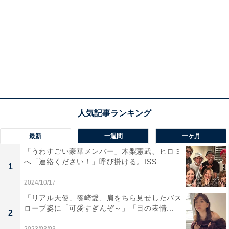
最新
一週間
一ヶ月
「うわすごい豪華メンバー」木梨憲武、ヒロミ
へ「連絡ください！」呼び掛ける。ISS...
1
2024/10/17
「リアル天使」篠崎愛、肩をちら見せしたバス
ローブ姿に「可愛すぎんぞ～」「目の表情...
2