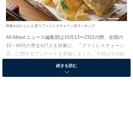
和食がおいしいと思うファミレスチェーン店ランキング
All About ニュース編集部は10月13〜23日の間、全国の
10～60代の男女427人を対象に、「ファミレスチェーン
店」に関するアンケートを実施しました。今回はその結
果から、「和食がおいしいと思うファミレスチェーン
続きを読む
店」ランキングを発表します。
＞9位までの全ランキング結果を見る
第2位：やよい軒
第2位は、「やよい軒」。定番から季節の食材を使用し
たメニュー、郷土料理まで和洋折衷の手作り料理を“一汁