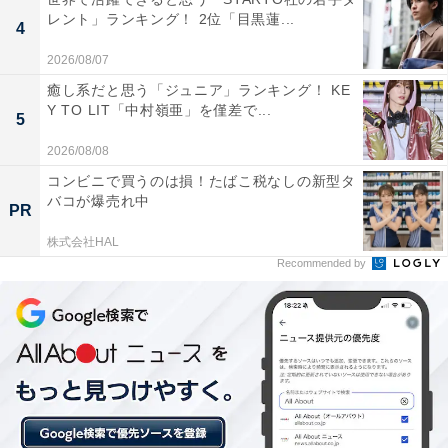
レント」ランキング！ 2位「目黒蓮...
4
また、「天丼が美味しいです（40代女性／大阪府）」
2026/08/07
「しゃぶしゃぶやすき焼き、鍋物の種類が多くて美味し
癒し系だと思う「ジュニア」ランキング！ KE
い。肉も野菜もバランスよく食べられるのが良い（30代
Y TO LIT「中村嶺亜」を僅差で...
5
女性／東京都）」「定番の和食を食べたい場合、ほとん
2026/08/08
どのメニューがあり、ご飯も季節により炊き込みご飯な
コンビニで買うのは損！たばこ税なしの新型タ
どがあるため楽しめる（30代女性／滋賀県）」などの声
バコが爆売れ中
PR
もありました。
株式会社HAL
Recommended by
＞次のページ：9位までの全ランキング結果を見る
※回答者のコメントは原文ママです
この記事の筆者：福島 ゆき プロフィール
アニメや漫画のレビュー、エンタメトピックスなどを中
心に、オールジャンルで執筆中のライター。時々、店舗