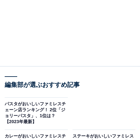
三菜”スタイルを基本に提供しています。定食のご飯をも
ち麦ごはんに替えられる人気のサービス、朝食、子ども
向けメニューも充実しています。
回答者からは、「定食の種類が多く、リーズナブル。お
米もおいしい（20代女性／東京都）」「出先で朝食を食
べる際、いつも助かってます。適量で美味しく頂いてい
ます（50代男性／広島県）」「定食が充実しているほ
か、期間限定メニューも豊富で飽きません（20代女性／
京都府）」などのコメントが寄せられました。
編集部が選ぶおすすめ記事
また、「ホッケの焼き魚が最高に美味しいです（50代女
パスタがおいしいファミレスチ
ェーン店ランキング！ 2位「ジ
性／鹿児島県）」「ご飯食べ放題でお得です。サバの味
ョリーパスタ」、1位は？
噌煮がいちばん美味しいです（20代女性／長崎県）」
【2023年最新】
「揚げ物の定食は何を食べても美味しい、ごはんと味噌
カレーがおいしいファミレスチ
ステーキがおいしいファミレス
汁も家庭的な味で美味しい（30代女性／千葉県）」など