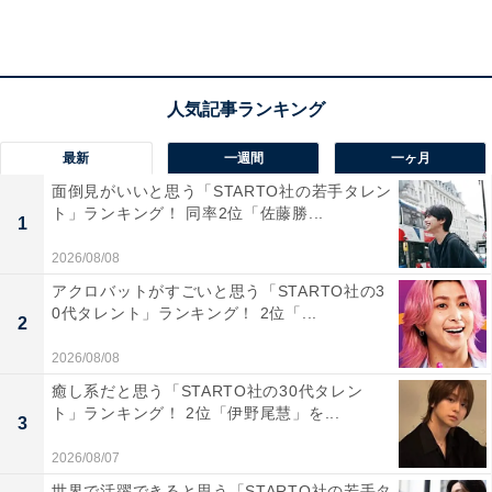
第1位は、「和食さと」。ゆったりとした間隔の座席や
半個室・個室があり、家族連れにも人気の和食レストラ
ンです。年間100万食以上販売されている「天丼」をは
じめ、そば、うどんなどバラエティ豊かなメニューがそ
ろいます。しゃぶしゃぶ、すし、天ぷらなど100品以上
最新
一週間
一ヶ月
から選べるテーブルオーダー式の食べ放題も人気です。
面倒見がいいと思う「STARTO社の若手タレン
ト」ランキング！ 同率2位「佐藤勝...
1
回答者からは、「祖父母世代も楽しめる上品なメニュー
2026/08/08
が多いから。座敷などもきちんと整備されていて、家族
アクロバットがすごいと思う「STARTO社の3
連れで利用しやすい（30代女性／兵庫県）」「子供や高
0代タレント」ランキング！ 2位「...
2
齢者でも食べやすいメニューがあって、冬などは特に鍋
2026/08/08
メニューが何種類か出て、特にすき焼きが美味しかった
（40代女性／愛知県）」「メニューが豊富で味付けも無
癒し系だと思う「STARTO社の30代タレン
ト」ランキング！ 2位「伊野尾慧」を...
難で、年配の人が行っても満足できるお店だからです。
3
高齢の親はお造りの定食がお気に入りです（50代女性／
2026/08/07
京都府）」などのコメントが寄せられました。
世界で活躍できると思う「STARTO社の若手タ