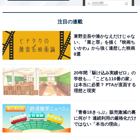
取材などのリポート記事も担当。All AboutおよびAll
About ニュースでのライター歴は5年。
注目の連載
東野圭吾や湊かなえだけじゃな
い、「業と罪」を描く『映画ち
いかわ』から強く連想した映画
8選
20年間「駆け込み実績ゼロ」の
学校も…「こども110番の家」
は本当に必要？ PTAが直面する
理想と現実
「青春18きっぷ」販売激減の裏
に何が？ 連続利用の厳格化だけ
ではない「本当の理由」
こちらもおすすめ