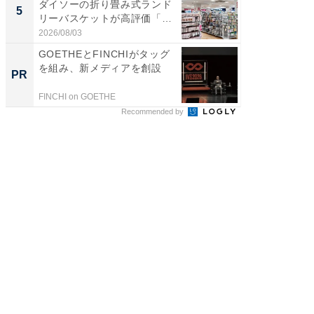
ダイソーの折り畳み式ランド
「行田天
5
5
リーバスケットが高評価「使
は和の
わ...
が...
2026/08/03
2026/08/0
GOETHEとFINCHIがタッグ
1000
を組み、新メディアを創設
集【知
PR
PR
FINCHI on GOETHE
株式会社
Recommended by