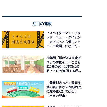
注目の連載
『スパイダーマン：ブラ
ンド・ニュー・デイ』が
「史上もっとも優しいヒ
ーロー映画」になった理
由。予習したい作品は？
20年間「駆け込み実績ゼ
ロ」の学校も…「こども
110番の家」は本当に必
要？ PTAが直面する理想
と現実
「青春18きっぷ」販売激
減の裏に何が？ 連続利用
の厳格化だけではない
「本当の理由」