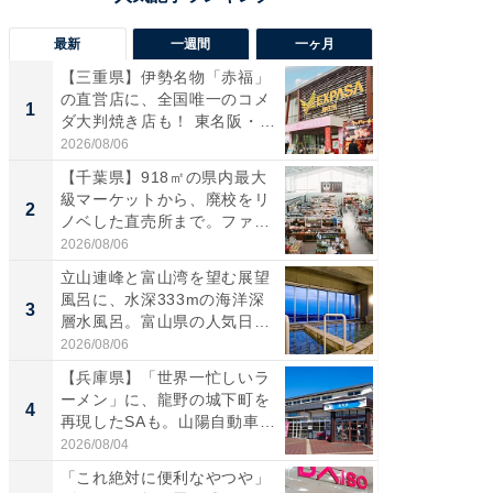
最新
一週間
一ヶ月
【三重県】伊勢名物「赤福」
【兵庫
の直営店に、全国唯一のコメ
ーメン
1
1
ダ大判焼き店も！ 東名阪・
再現した
伊...
道...
2026/08/06
2026/08/0
【千葉県】918㎡の県内最大
【三重
級マーケットから、廃校をリ
「鈴鹿天
2
2
ノベした直売所まで。ファ
は100
ー...
2026/08/06
2026/08/0
立山連峰と富山湾を望む展望
ステラ
風呂に、水深333mの海洋深
詰め放題
3
3
層水風呂。富山県の人気日
00円で「
帰...
2026/08/06
2026/08/0
【兵庫県】「世界一忙しいラ
「ミニオ
ーメン」に、龍野の城下町を
ッグ！ 
4
4
再現したSAも。山陽自動車
ど、夏限
道...
2026/08/04
2026/08/0
「これ絶対に便利なやつや」
【埼玉