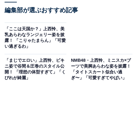
編集部が選ぶおすすめ記事
「ここは天国か？」上西怜、美
乳あらわなランジェリー姿を披
露！ 「こりゃたまらん」「可愛
い過ぎるわ」
「まじでエロい」上西怜、ビキ
NMB48・上西怜、ミニスカ×ブ
ニ姿で谷間＆圧巻のスタイル公
ーツで美脚あらわな姿を披露！
開！ 「理想の体型すぎて」「く
「タイトスカート似合い過
びれが綺麗」
ぎ〜」「可愛すぎてやばい」