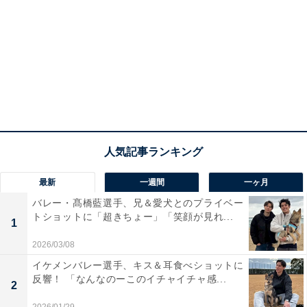
最新
一週間
一ヶ月
バレー・髙橋藍選手、兄＆愛犬とのプライベー
トショットに「超きちょー」「笑顔が見れ...
1
2026/03/08
イケメンバレー選手、キス＆耳食べショットに
反響！ 「なんなのーこのイチャイチャ感...
2