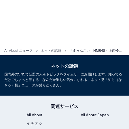
All About ニュース
ネットの話題
「すっんごい」NMB48・上西怜、完璧ボディあらわなビキニ姿を披露！ 「めっちゃ美人でスタイル良くて可愛いですね」
ネットの話題
国内外のSNSで話題の人＆トピックをタイムリーにお届けします。知ってる
だけでちょっと得する、なんだか楽しい気分になれる、ネット発「知ら（な
きゃ）損」ニュースが盛りだくさん。
関連サービス
All About
All About Japan
イチオシ