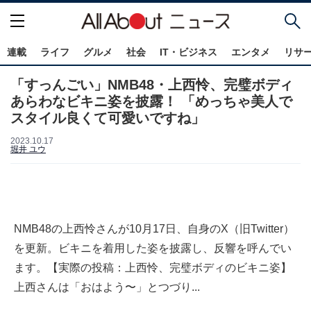
連載
ライフ
グルメ
社会
IT・ビジネス
エンタメ
リサ
「すっんごい」NMB48・上西怜、完璧ボディ
あらわなビキニ姿を披露！ 「めっちゃ美人で
スタイル良くて可愛いですね」
2023.10.17
堀井 ユウ
NMB48の上西怜さんが10月17日、自身のX（旧Twitter）
を更新。ビキニを着用した姿を披露し、反響を呼んでい
ます。【実際の投稿：上西怜、完璧ボディのビキニ姿】
上西さんは「おはよう〜」とつづり...