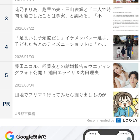
2026/01/29
花乃まりあ、趣里の夫・三山凌輝と「二人で時
間を過ごしたことは事実」と認める。「不...
3
2026/07/22
「足長いし子煩悩だし」イケメンバレー選手、
子どもたちとのディズニーショットに「か...
4
2026/01/03
藤田ニコル、稲葉友との結婚報告＆ウエディン
グフォト公開！ 池田エライザ＆内田理央...
5
2023/08/04
団地でフリマ？行ってみたら掘り出しものが…
PR
UR都市機構
Recommended by