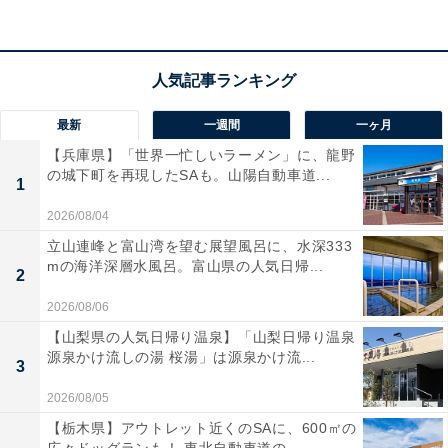
最新
一週間
一ヶ月
貯金が1000万円以上1500万円未満の人の割合
【兵庫県】「世界一忙しいラーメン」に、龍野
の城下町を再現したSAも。山陽自動車道...
1
＜出典＞
2026/08/04
・
立山連峰と富山湾を望む展望風呂に、水深333
mの海洋深層水風呂。富山県の人気日帰...
「家計の金融行動に関する世論調査［単身世帯調査］
2
（令和4年）」（金融広報中央委員会）
2026/08/06
・
【山梨県の人気日帰り温泉】「山梨日帰り温泉
「家計の金融行動に関する世論調査［二人以上世帯調
源泉かけ流しの湯 桜湯」は源泉かけ流...
3
査］（令和4年）」（金融広報中央委員会）
2026/08/05
【栃木県】アウトレット近くのSAに、600㎡の