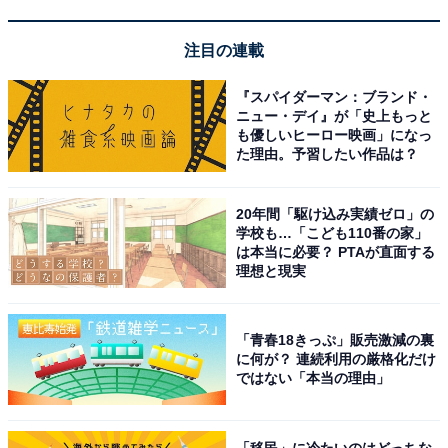
円を貯めたそうです。
注目の連載
『スパイダーマン：ブランド・
高い化粧品は意味がない
ニュー・デイ』が「史上もっと
も優しいヒーロー映画」になっ
た理由。予習したい作品は？
1000万円貯めるために「やめたこと」を聞くと「高い化
粧品は意味がないと思いやめました。あとは、衝動買い
20年間「駆け込み実績ゼロ」の
やめました。なんとなく買い物に行くのもやめました」
学校も…「こども110番の家」
と答えてくれました。
は本当に必要？ PTAが直面する
理想と現実
給与の3〜4割を先取り貯金
「青春18きっぷ」販売激減の裏
に何が？ 連続利用の厳格化だけ
ではない「本当の理由」
1000万円を貯めるために具体的に行ったことは「給与の
3〜4割を先取り貯金と、ボーナスからも貯金してまし
た」とのこと。一定の割合を常に貯金に回したことが効
「移民」に冷たいのはどっちな