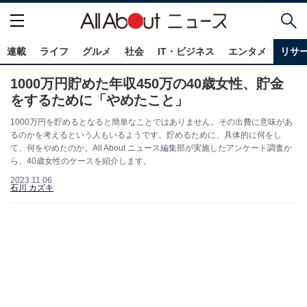
連載
ライフ
グルメ
社会
IT・ビジネス
エンタメ
リサ
1000万円貯めた年収450万の40歳女性、貯金
をするために「やめたこと」
1000万円を貯めるとなると簡単なことではありません。その出費に意味があ
るのかを考えるという人もいるようです。貯めるために、具体的に何をし
て、何をやめたのか。All About ニュース編集部が実施したアンケート調査か
ら、40歳女性のケースを紹介します。
2023.11.06
石川 カズキ