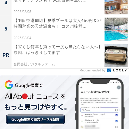
広々ドッグランも！ 東北自動車道の...
4
2026/08/05
【羽田空港周辺】夏季プールは大人450円＆24
時間営業の天然温泉も！ コスパ抜群...
5
2026/08/04
【宝くじ何年も買って一度も当たらない人へ】
原因、はっきりしてます
PR
合同会社デジタルファーム
Recommended by
結婚する時にまとまった貯金が欲しかった
貯金を始めたきっかけについて「結婚する時にある程度
まとまった貯金があるといいなと考えていました。1000
万貯金したかった」と語る女性。8～10年ほどで1000万