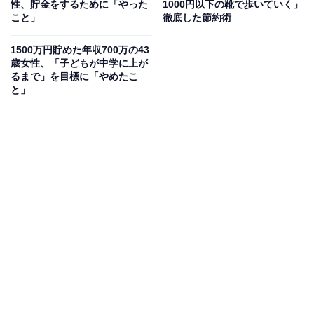
性、貯金をするために「やった
1000円以下の靴で歩いていく」
こと」
徹底した節約術
ちなみに40代で貯金が1000万円ある人は、どのくらいの
割合いるのでしょうか。金融広報中央委員会が発表した
1500万円貯めた年収700万の43
歳女性、「子どもが中学に上が
「家計の金融行動に関する世論調査（令和4年）」によ
るまで」を目標に「やめたこ
ると、株式などを含めた金融資産保有額で、1000万円以
と」
上1500万円未満の人の割合は、全体では1人暮らしの人
で7.3％、2人世帯以上で10.8％でした。
年代別で見ると、40代は1人暮らしの人で12.0％、2人世
帯以上で10.0％となっています。