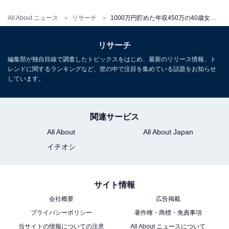
味して買っています。何にお金を使いたいかよく考えて
いると、私は子どもの教育費に使ってあげたいため、自
All About ニュース
リサーチ
1000万円貯めた年収450万の40歳女性、貯金をするために「やめたこと」
分のことはほどほどでいいなと思えるようになりまし
た。独身時代は、自分の服や飲み代にいっぱい使ってま
リサーチ
したが、何かそういうものがあれば、お金の使い方を考
編集部が独自目線で調査したトピックスをはじめ、最新のリリース情報、ト
レンドに関するランキングなど、世の中で注目を集めている話題をお知らせ
えていくんじゃないでしょうか」と話してくれました。
しています。
※回答者のコメントは原文ママです
関連サービス
All About
All About Japan
この記事の筆者：
石川 カズキ
イチオシ
1984年沖縄県生まれ。筑波大学人間学類卒業後、会
社員を経て芸人・作家・コピーライターに。エレキ
サイト情報
コミック・ラーメンズを輩出した芸能事務所トゥイ
会社概要
広告掲載
ンクル・コーポレーション所属。第60回宣伝会議賞
プライバシーポリシー
著作権・商標・免責事項
コピーゴールド受賞、LOFT公式YouTubeチャンネ
当サイトの情報についての注意
All About ニュースについて