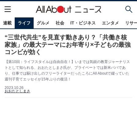
連載
ライフ
グルメ
社会
IT・ビジネス
エンタメ
リサ
“三世代共生”を見直す動きあり？「共働き核
家族」の最大テーマにお年寄り×子どもの最強
コンビが効く
【第10回：ライフスタイルは自由自在！】いまでは気鋭の教育ジャーナリス
トとして知られる、おおたとしまさ氏が、プライベートでは新米パパであ
り、仕事では駆け出しのフリーライターだったころにAll Aboutで綴っていた
週刊子育てエッセイが15年ぶりの復活！
2023.10.26
おおたとしまさ