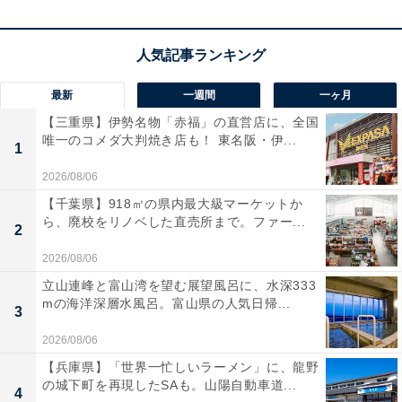
こそできる楽しくてしあわせな親子のかたちを模索する
ことにこそ、「世界に一つだけの家族」の醍醐味がある
のでしょう。
最新
一週間
一ヶ月
仕事と育児の両立は、子育て世代の最大のテーマです。
【三重県】伊勢名物「赤福」の直営店に、全国
唯一のコメダ大判焼き店も！ 東名阪・伊...
でも考えてみてください。動物だって植物だって、その
1
一生は、次世代に命をつなぐために最適化されていま
2026/08/06
す。それが生物としての宿命です。次世代に命をつなぐ
【千葉県】918㎡の県内最大級マーケットか
ために、日々の糧を求めてさまようのが、仕事です。仕
ら、廃校をリノベした直売所まで。ファー...
2
事は手段であって目的ではありません。
2026/08/06
立山連峰と富山湾を望む展望風呂に、水深333
それなのに、現在の社会では、育児よりも仕事のほうが
mの海洋深層水風呂。富山県の人気日帰...
3
上等な営みであるかのような錯覚が横行しています。育
2026/08/06
児は仕事の合間を縫って行うべきことであるかのよう
【兵庫県】「世界一忙しいラーメン」に、龍野
に、多くのひとが思い込まされています。本末転倒で
の城下町を再現したSAも。山陽自動車道...
4
す。その不自然さに、社会はもっと自覚的になる必要が