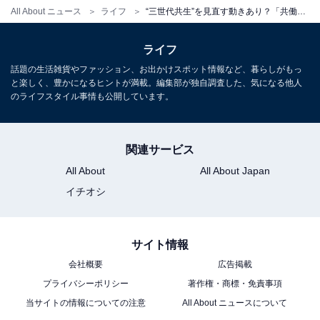
「それじゃ、どれがどれだかわからないじゃん！」
All About ニュース
ライフ
“三世代共生”を見直す動きあり？「共働き核家族」の最大テーマにお年寄り×子どもの最強コンビが効く
「それを当てるゲームだよ！」
チビの目が輝く。
ライフ
話題の生活雑貨やファッション、お出かけスポット情報など、暮らしがもっ
と楽しく、豊かになるヒントが満載。編集部が独自調査した、気になる他人
最初の数回こそ、要領を得なかったチビだけど、そ
のライフスタイル事情も公開しています。
こは子どものやわらか頭。すぐにコツをつかんで僕
を負かすようになった。
関連サービス
僕は100円ショップで本物のトランプを買ってチビ
All About
All About Japan
にプレゼントした。
イチオシ
それから、チビはどこへ行くにもそれを持ち歩き、
サイト情報
シンケイスイジャクの勝負を挑む。
会社概要
広告掲載
プライバシーポリシー
著作権・商標・免責事項
僕の実家では、ひいおばあちゃんとシンケイスイジ
当サイトの情報についての注意
All About ニュースについて
ャク。