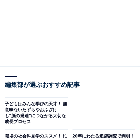
おじいちゃん・おばあちゃんとの遊びは、どちらにもいい影響がたくさん！
教育ジャーナリストが自戒の念を込めておくる現
役パパへのメッセージ
【第10回】ライフスタイルは自由自在！
編集部が選ぶおすすめ記事
いつも家族の存在を近くに感じながら働けることには、
とてつもない安心感があります。特に子どもが小さいこ
ろには。
子どもはみんな学びの天才！ 無
意味ないたずらやおふざけ
も“脳の発達”につながる大切な
一方で、在宅勤務なら子どもの世話をしながら仕事がで
成長プロセス
きるだろというのは間違いです。在宅勤務者は保育の必
職場の社会科見学のススメ！ 忙
20年にわたる追跡調査で判明！
要性を認められず、保育園に預けにくいともいわれてい