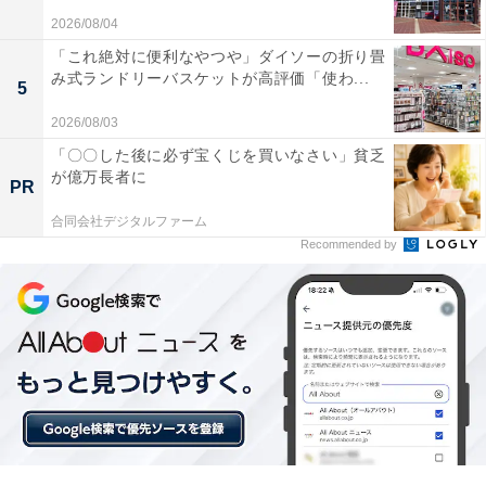
あると思います。
2026/08/04
「これ絶対に便利なやつや」ダイソーの折り畳
み式ランドリーバスケットが高評価「使わ...
たとえば、私が新米パパ時代、こんなことがありまし
5
た……。以下、約15年前の連載に掲載されていたエピソ
2026/08/03
ードです。
「〇〇した後に必ず宝くじを買いなさい」貧乏
が億万長者に
PR
合同会社デジタルファーム
Recommended by