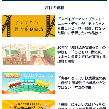
注目の連載
チビで脳トレ（チビ5歳・ヒメ2歳、15年前当時）
『スパイダーマン：ブランド・
ニュー・デイ』が「史上もっと
も優しいヒーロー映画」になっ
チビの幼稚園でもカードゲームが流行っている。
た理由。予習したい作品は？
チビも一応カードをもっているけれど、どうも遊び
20年間「駆け込み実績ゼロ」の
方をよくわかっていないみたい。
学校も…「こども110番の家」
は本当に必要？ PTAが直面する
理想と現実
「パパ、ポケモンカードで遊ぼう！」と言うもの
の、「いっせいのーせ！」でそれぞれカードを出し
て、ヒットポイントの高いほうが勝ちという退屈な
「青春18きっぷ」販売激減の裏
に何が？ 連続利用の厳格化だけ
遊び方。
ではない「本当の理由」
「パパ、ウルトラマンカードで遊ぼう！」と言って
「移民」に冷たいのはどっちな
も、カードのはしについているグー、チョキ、パー
のか？ スイスの厳格過ぎる学歴