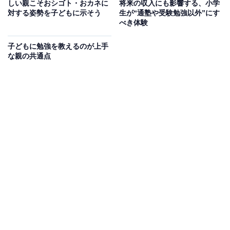
しい親こそおシゴト・おカネに
将来の収入にも影響する、小学
ますが、まったくナンセンスです。たとえ自宅でできる
対する姿勢を子どもに示そう
生が“通塾や受験勉強以外”にす
べき体験
業務であったとしても、近くに幼い子どもがいたら、ま
るで仕事になりません。そんな環境でも無理に仕事をし
子どもに勉強を教えるのが上手
ようとすると、悪気なく邪魔をする子どものことが憎た
な親の共通点
らしく思えてきて、本末転倒になります（コロナ禍のリ
モートワークで多くのひとが経験したと思います）。
当然ながら、誰もが在宅勤務できるわけではありませ
ん。さらに、夜中のお仕事もあるでしょうし、週末のお
仕事もあるでしょうし、単身赴任というケースもあるで
しょう。また、観光業をしていれば、夏休みに家族旅行
なんてできませんよね。
でもそういう親子には、だからこそ育まれる親子のかた
ちがあるのだと思います。理想の家族像に自分たちを当
てはめるのではなく、自分たちのライフスタイルだから