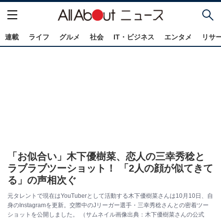
連載
ライフ
グルメ
社会
IT・ビジネス
エンタメ
リサ
「お似合い」木下優樹菜、恋人の三幸秀稔と
ラブラブツーショット！ 「2人の顔が似てきて
る」の声相次ぐ
元タレントで現在はYouTuberとして活動する木下優樹菜さんは10月10日、自
身のInstagramを更新。交際中のJリーガー選手・三幸秀稔さんとの密着ツー
ショットを公開しました。 （サムネイル画像出典：木下優樹菜さんの公式