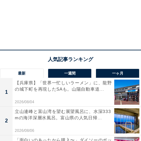
最新
一週間
一ヶ月
【兵庫県】「世界一忙しいラーメン」に、龍野
の城下町を再現したSAも。山陽自動車道...
1
2026/08/04
立山連峰と富山湾を望む展望風呂に、水深333
mの海洋深層水風呂。富山県の人気日帰...
2
2026/08/06
「面白いのあったから購入〜」ダイソーのポッ