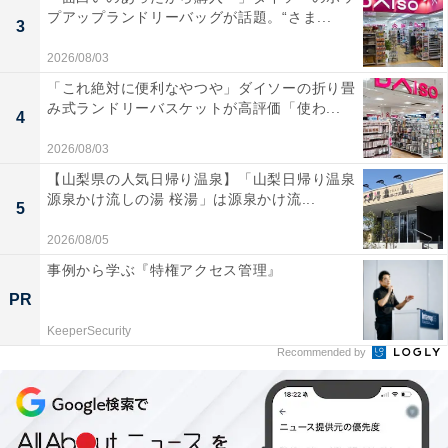
プアップランドリーバッグが話題。“さま...
3
2026/08/03
「これ絶対に便利なやつや」ダイソーの折り畳
み式ランドリーバスケットが高評価「使わ...
4
2026/08/03
【山梨県の人気日帰り温泉】「山梨日帰り温泉
源泉かけ流しの湯 桜湯」は源泉かけ流...
5
2026/08/05
事例から学ぶ『特権アクセス管理』
PR
KeeperSecurity
Recommended by