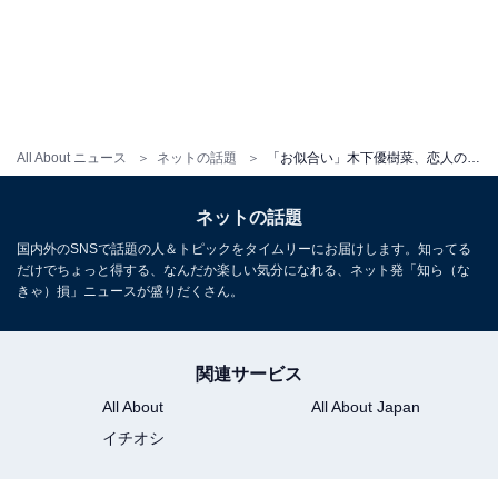
All About ニュース
ネットの話題
「お似合い」木下優樹菜、恋人の三幸秀稔とラブラブツーショット！ 「2人の顔が似てきてる」の声相次ぐ
ネットの話題
国内外のSNSで話題の人＆トピックをタイムリーにお届けします。知ってる
だけでちょっと得する、なんだか楽しい気分になれる、ネット発「知ら（な
きゃ）損」ニュースが盛りだくさん。
関連サービス
All About
All About Japan
イチオシ