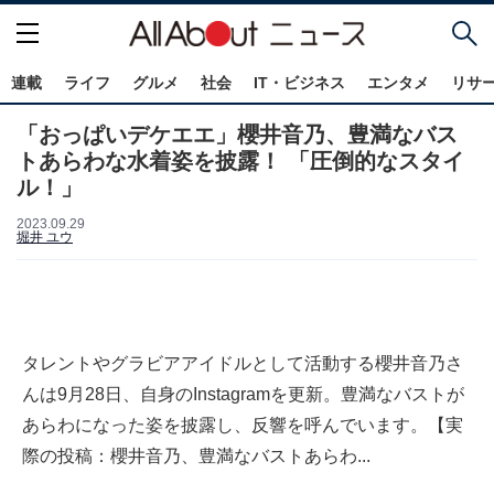
連載
ライフ
グルメ
社会
IT・ビジネス
エンタメ
リサ
「おっぱいデケエエ」櫻井音乃、豊満なバス
トあらわな水着姿を披露！ 「圧倒的なスタイ
ル！」
2023.09.29
堀井 ユウ
タレントやグラビアアイドルとして活動する櫻井音乃さ
んは9月28日、自身のInstagramを更新。豊満なバストが
あらわになった姿を披露し、反響を呼んでいます。【実
際の投稿：櫻井音乃、豊満なバストあらわ...