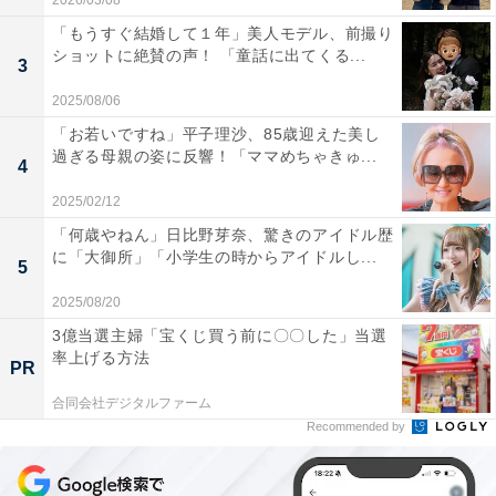
2026/03/08
「もうすぐ結婚して１年」美人モデル、前撮り
ショットに絶賛の声！ 「童話に出てくる...
3
2025/08/06
「お若いですね」平子理沙、85歳迎えた美し
過ぎる母親の姿に反響！「ママめちゃきゅ...
4
2025/02/12
「何歳やねん」日比野芽奈、驚きのアイドル歴
に「大御所」「小学生の時からアイドルし...
5
2025/08/20
3億当選主婦「宝くじ買う前に〇〇した」当選
率上げる方法
PR
合同会社デジタルファーム
Recommended by