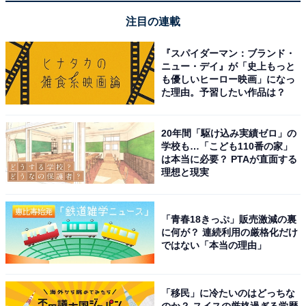
注目の連載
『スパイダーマン：ブランド・
ニュー・デイ』が「史上もっと
無駄遣いを控えてぜいたくを削減
も優しいヒーロー映画」になっ
た理由。予習したい作品は？
1000万円を貯めるために「やめたこと」を聞くと「1000
万円貯める過程で、我慢や努力が必要な時に諦めそうに
20年間「駆け込み実績ゼロ」の
なることがありました。しかし、目標達成のために無駄
学校も…「こども110番の家」
は本当に必要？ PTAが直面する
遣いを控え、ぜいたくを削減しました。途中で焦ること
理想と現実
もありましたが、計画を見直し、着実な進捗（しんちょ
く）を確認することでモチベーションを保ちました。継
「青春18きっぷ」販売激減の裏
続と忍耐が成功への鍵であると学びました」とのこと。
に何が？ 連続利用の厳格化だけ
やはり無駄遣いをやめることが貯蓄につながるようで
ではない「本当の理由」
す。
「移民」に冷たいのはどっちな
のか？ スイスの厳格過ぎる学歴