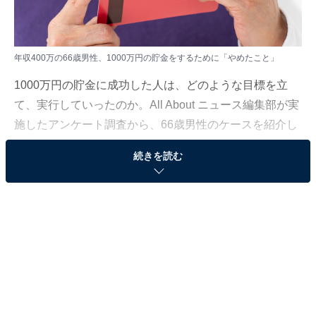
年収400万の66歳男性、1000万円の貯金をするために「やめたこと」
1000万円の貯金に成功した人は、どのような目標を立
て、実行していったのか。All About ニュース編集部が実
施したアンケート調査から、66歳男性のケースを紹介し
ます。
続きを読む
回答者のプロフィール
回答者本人：66歳男性
家族構成：既婚（子どもあり）
居住地：岐阜県
職種：行政法人（パート、アルバイト）