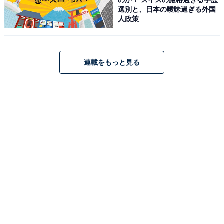
選別と、日本の曖昧過ぎる外国
自動引き落としを設定して無理なく貯金を増やす
人政策
次に1000万円を貯めるために具体的に行ったことを聞く
と「収入と支出のバランスを整えました。月々の予算を
連載をもっと見る
作成し、不必要な出費を削減。定期的な貯金を優先し、
自動引き落としを設定して無理なく貯金を増やしまし
た」と語る男性。
「さらに、投資について学び、リスクを理解しつつ、長
期的な資産運用を開始しました。副業やフリーランスの
仕事も検討し、追加の収入源を確保しました。地道な努
力と計画的な行動によって、着実に貯金を増やすことを
実現しました」とのことでした。