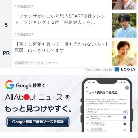
2026/08/05
「ファンサがすごいと思うSTARTO社タレン
ト」ランキング！ 2位「中島健人」を...
5
2026/08/05
【宝くじ何年も買って一度も当たらない人へ】
原因、はっきりしてます
PR
合同会社デジタルファーム
Recommended by
定期的な貯金を積み重ねる
貯金を始めた頃の話を聞くと「毎月の予算を作成し、必
要な支出と余剰金を確認しました。無駄な出費を削減
し、定期的に貯金をすることにしました」とのこと。10
年以上かけて1000万円を貯めたそうです。