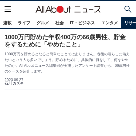
連載
ライフ
グルメ
社会
IT・ビジネス
エンタメ
リサ
1000万円貯めた年収400万の66歳男性、貯金
をするために「やめたこと」
1000万円を貯めるとなると簡単なことではありません。老後の暮らしに備え
たいという人も多いでしょう。貯めるために、具体的に何をして、何をやめ
たのか。All About ニュース編集部が実施したアンケート調査から、66歳男性
のケースを紹介します。
2023.09.27
石川 カズキ