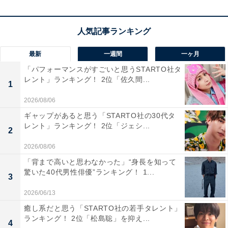
貯金1000万円以上ある人の割合
最新
一週間
一ヶ月
年代別で見ると、60代は1人暮らしの人で9.2％、2人世
「パフォーマンスがすごいと思うSTARTO社タ
帯以上で10.9％となっています。
レント」ランキング！ 2位「佐久間...
1
2026/08/06
＜出典＞
ギャップがあると思う「STARTO社の30代タ
・
レント」ランキング！ 2位「ジェシ...
2
「家計の金融行動に関する世論調査［単身世帯調査］
2026/08/06
（令和4年）」（金融広報中央委員会）
「背まで高いと思わなかった」“身長を知って
・
驚いた40代男性俳優”ランキング！ 1...
3
「家計の金融行動に関する世論調査［二人以上世帯調
2026/06/13
査］（令和4年）」（金融広報中央委員会）
癒し系だと思う「STARTO社の若手タレント」
ランキング！ 2位「松島聡」を抑え...
4