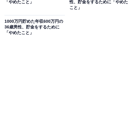
「やめたこと」
性、貯金をするために「やめた
60代で貯金1000万円以上ある人の割合は？
こと」
1000万円貯めた年収600万円の
ちなみに60代で貯金が1000万円以上ある人は、どのくら
36歳男性、貯金をするために
いの割合いるのでしょうか。金融広報中央委員会が発表
「やめたこと」
した「家計の金融行動に関する世論調査（令和4年）」
によると、株式などを含めた金融資産保有額で、1000万
円以上1500万円未満の人の割合は、全体では1人暮らし
の人で7.3％、2人世帯以上で10.8％でした。