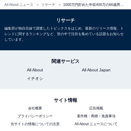
All About ニュース
リサーチ
1000万円貯めた年収400万の66歳男性、貯金をするために「やめたこと」
1000万円達成！ その後は……
リサーチ
現在の貯蓄額については「500万円」と回答。「1000万
編集部が独自目線で調査したトピックスをはじめ、最新のリリース情報、ト
レンドに関するランキングなど、世の中で注目を集めている話題をお知らせ
円貯めた後、まずは将来の目標を再評価しました。一部
しています。
を住宅購入や投資に充てつつ、安全な状態を維持しまし
た。投資を通じて資産を成長させるために、さらなる学
習と計画を立てました。また、余裕のある生活を楽しむ
関連サービス
一方で、将来の不測の事態に備えるためのリザーブも確
All About
All About Japan
保しました。継続的な資産管理と目標の見直しを行いな
イチオシ
がら、バランスの取れた人生を送っています」と、貯蓄
の一部を住宅購入に回したようです。
サイト情報
会社概要
広告掲載
プライバシーポリシー
著作権・商標・免責事項
おすすめの節約術は「習慣的な努力」
当サイトの情報についての注意
All About ニュースについて