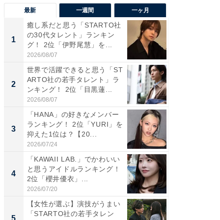
最新
一週間
一ヶ月
癒し系だと思う「STARTO社
癒し系だ
の30代タレント」ランキン
の若手
1
1
グ！ 2位「伊野尾慧」を...
グ！ 2
2026/08/07
2026/08/0
世界で活躍できると思う「ST
「パフ
ARTO社の若手タレント」ラ
思うST
2
2
ンキング！ 2位「目黒蓮...
ンキング
2026/08/07
2026/08/0
「HANA」の好きなメンバー
ギャップ
ランキング！ 2位「YURI」を
RTO社
3
3
抑えた1位は？【20...
キング！
2026/07/24
2026/08/0
「KAWAII LAB.」でかわいい
癒し系だ
と思うアイドルランキング！
の30代
4
4
2位「櫻井優衣」...
グ！ 2
2026/07/20
2026/08/0
【女性が選ぶ】演技がうまい
「ファン
「STARTO社の若手タレン
ARTO
5
5