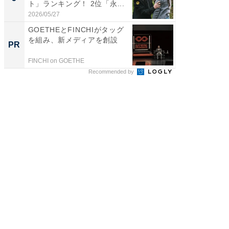
ト」ランキング！ 2位「永...
グ！ 2
2026/05/27
2026/08/0
GOETHEとFINCHIがタッグ
すべて
を組み、新メディアを創設
るその
PR
PR
FINCHI on GOETHE
COCO VIL
Recommended by