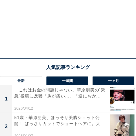
最新
一週間
一ヶ月
「これはお金の問題じゃない」華原朋美の“緊
急”投稿に反響「胸が痛い…」「逆におか...
1
2026/04/12
51歳・華原朋美、ほっそり美脚ショット公
開！ ばっさりカットでショートヘアに。大...
2