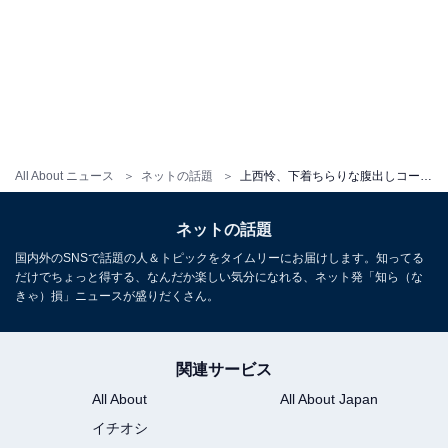
All About ニュース
ネットの話題
上西怜、下着ちらりな腹出しコーデ披露で「顔が大人になってきた」「下着じゃん！」と反響
ネットの話題
国内外のSNSで話題の人＆トピックをタイムリーにお届けします。知ってる
だけでちょっと得する、なんだか楽しい気分になれる、ネット発「知ら（な
きゃ）損」ニュースが盛りだくさん。
関連サービス
All About
All About Japan
イチオシ