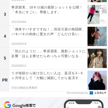
2026/01/27
華原朋美、18キロ減の最新ショットを公開！
「本当にすごい。尊敬します」
3
2022/04/04
「身体ヤバすぎですね！」現役引退の格闘家、
バキバキの肉体に驚きの声「どんだけ良い...
4
2026/05/19
「別人のようだ…」華原朋美、最新ショットに
反響「ほんま痩せたらめっちゃ可愛いなる...
5
2026/08/10
リボ地獄から抜け出したい人は、返済を3～6
ヶ月停止して『大幅に減額してから返済す...
PR
渋谷法務総合事務所
Recommended by