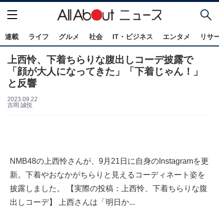
連載
ライフ
グルメ
社会
IT・ビジネス
エンタメ
リサ
上西怜、下着ちらりな腹出しコーデ披露で
「顔が大人になってきた」「下着じゃん！」
と反響
2023.09.22
吉岡 誠悦
NMB48の上西怜さんが、9月21日に自身のInstagramを更
新。下着やおなかがちらりと見えるコーディネート姿を
披露しました。 【実際の投稿：上西怜、下着ちらりな腹
出しコーデ】 上西さんは「明日か...