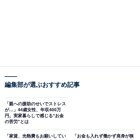
回答者のプロフィール＆実家の状況
回答者本人：48歳男性
在住：愛知県東郷町
同居人数：親1人、自分
世帯年収：自分30万円
実家の間取り：1軒家3LDK
職業：無職
編集部が選ぶおすすめ記事
「親への援助のせいでストレス
が…」44歳女性、年収400万
円。実家暮らしで感じる“お金
の苦労”とは
「家賃、光熱費もお願いしてい
「お金も入れず働かず肩身が狭