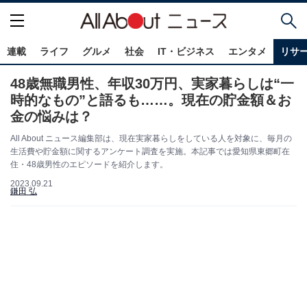
連載
ライフ
グルメ
社会
IT・ビジネス
エンタメ
リサ
48歳無職男性、年収30万円、実家暮らしは“一
時的なもの”と語るも……。現在の貯金額＆お
金の悩みは？
All About ニュース編集部は、現在実家暮らしをしている人を対象に、毎月の
生活費や貯金額に関するアンケート調査を実施。本記事では愛知県東郷町在
住・48歳男性のエピソードを紹介します。
2023.09.21
鎌田 弘