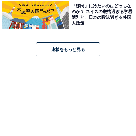
「移民」に冷たいのはどっちな
かります」と続け、実家での不便さを告白しました。
のか？ スイスの厳格過ぎる学歴
選別と、日本の曖昧過ぎる外国
人政策
自分自身で生活の拠点を考えられる1人暮らしとは違
い、実家での暮らしは交通面でデメリットがあると感じ
ているようです。
連載をもっと見る
また、実家暮らしをする上でお金に関する悩みもについ
ては、「食事に関しては自分の分は自分で買っているの
でそれなりに支出してしまいます。また、仕事が見つか
りにくく稼ぎにくいです」と、現状の経済的な悩みを告
白しました。
※回答者のコメントは原文ママです
この記事の筆者：鎌田 弘 プロフィール
ニュース記事を中心に執筆中のライター。IT企業のメデ