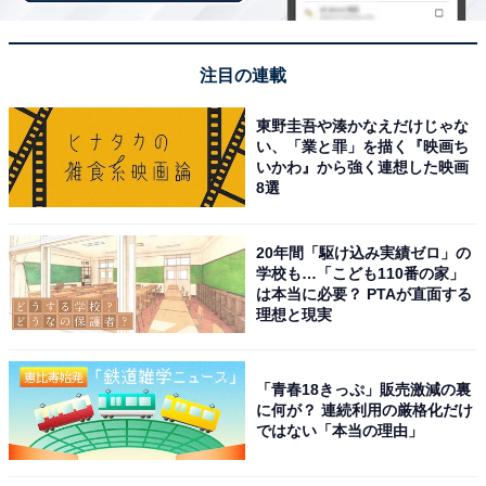
いう意味合いもあります」と続けています。
注目の連載
また、現在の実家暮らしにはもう1つ大きな理由がある
そうです。「親が高齢で先が長くないので、最後に一緒
東野圭吾や湊かなえだけじゃな
い、「業と罪」を描く『映画ち
に住んでいるという面もあります」とその旨を語りまし
いかわ』から強く連想した映画
た。
8選
「仕事が見つかりにくく稼ぎにくいです」
20年間「駆け込み実績ゼロ」の
学校も…「こども110番の家」
は本当に必要？ PTAが直面する
一方で、実家暮らしで苦労しているのは「立地的に不便
理想と現実
なところ」と回答。
「青春18きっぷ」販売激減の裏
「仕事を探したり、何かの用事で街に出る時は疲れるし
に何が？ 連続利用の厳格化だけ
時間がかかります。駅までも自転車で15分、自転車置き
ではない「本当の理由」
場から8分ほど歩くことになるので疲れます。雨だと濡
れるし、電車に乗ってから都心部に出るまでも時間がか