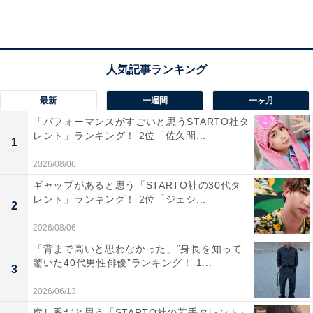
（2021年）」によると、35～59歳男性の1カ月の平均消
費支出は18万9753円です。そのうち、住居費の平均は2
万9396円。ただし、家賃などは地域や条件によって異な
るため、住居費を除いた約16万円程度が回答者の属性に
近い平均生活費ということになります。
最新
一週間
一ヶ月
「パフォーマンスがすごいと思うSTARTO社タ
回答者に、実家を出る予定について聞くと「一時的な滞
レント」ランキング！ 2位「佐久間...
1
在なのでもうすぐ出ます」との回答。
2026/08/06
ギャップがあると思う「STARTO社の30代タ
また、恋愛や結婚願望については「どちらともいえな
レント」ランキング！ 2位「ジェシ...
2
い」とし、「したいが面倒も多いので」と話しました。
2026/08/06
「背まで高いと思わなかった」“身長を知って
驚いた40代男性俳優”ランキング！ 1...
3
2026/06/13
癒し系だと思う「STARTO社の若手タレント」