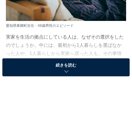
愛知県東郷町在住・48歳男性のエピソード
実家を生活の拠点にしている人は、なぜその選択をした
のでしょうか。中には、最初から1人暮らしを選ばなか
った人や、1人暮らしから実家へ戻った人も。その事情
は人によってさまざまです。
続きを読む
All About ニュース編集部は、2023年9月11～14日の期
間、現在実家暮らしをしている人を対象にアンケート調
査を実施。毎月の生活費や貯金額、実家暮らしをしてい
る理由などを聞きました。
今回は、愛知県東郷町在住・48歳男性のエピソードを紹
介します。