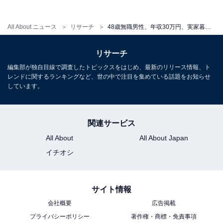
ィア担当を経て現在に至る。All AboutおよびAll About ニ
ュースでのライター歴は2年。
All About ニュース
リサーチ
48歳無職男性、年収30万円、実家暮らしは“一時的なもの”と語るも……。現在の貯金額＆お金の悩みは？
リサーチ
こちらもおすすめ
編集部が独自目線で調査したトピックスをはじめ、最新のリリース情報、ト
38歳無職男性、実家暮らしは「必要な生活費を
レンドに関するランキングなど、世の中で注目を集めている話題をお知らせ
毎月納めればまったりと過ごすことが出来る」
しています。
と語るワケ
関連サービス
All About
All About Japan
イチオシ
サイト情報
会社概要
広告掲載
プライバシーポリシー
著作権・商標・免責事項