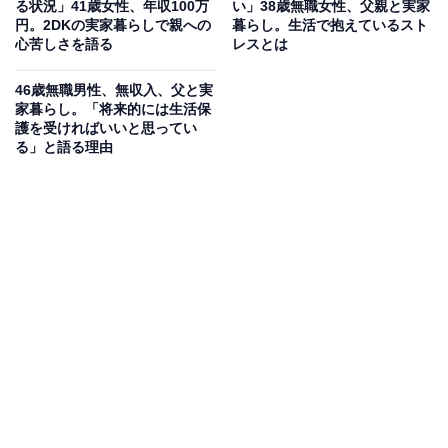
る状況」41歳女性、年収100万
い」38歳無職女性、父親と実家
円。2DKの実家暮らしで親への
暮らし。生活で抱えているスト
心苦しさを語る
レスとは
46歳無職男性、無収入、父と実
家暮らし。「将来的には生活保
護を受ければいいと思ってい
る」と語る理由
生活費や貯金額は？
実家に入れている生活費：0円
交際費：2万円
毎月のお小遣い：3万円
毎月の貯金額：0円
貯金総額：300万円
総務省統計局が発表した「家計調査報告 家計収支編