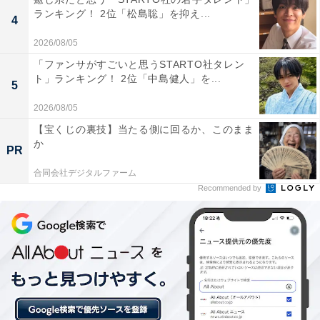
ランキング！ 2位「松島聡」を抑え...
4
2026/08/05
「ファンサがすごいと思うSTARTO社タレン
ト」ランキング！ 2位「中島健人」を...
5
2026/08/05
【宝くじの裏技】当たる側に回るか、このまま
か
PR
合同会社デジタルファーム
一時的な滞在だが「親が高齢なので、最後に一緒
Recommended by
に住んでいる」
現在、実家暮らしを選択している理由は「お金を節約す
るため」と明かしました。
「一時的な滞在です。アパートなどを借りると費用がか
さむので実家に滞在しています。また、帰省していると