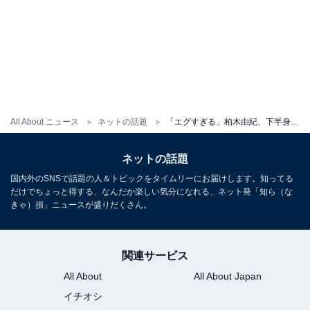
All About ニュース
ネットの話題
「エグすぎる」柏木由紀、下半身をギリギリまで露出した際どいランジェリーショット！ 「攻めてますね」「色っぽい」
ネットの話題
国内外のSNSで話題の人＆トピックをタイムリーにお届けします。知ってる
だけでちょっと得する、なんだか楽しい気分になれる、ネット発「知ら（な
きゃ）損」ニュースが盛りだくさん。
関連サービス
All About
All About Japan
イチオシ