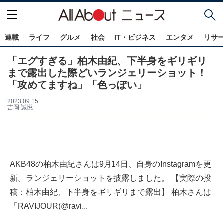
連載
ライフ
グルメ
社会
IT・ビジネス
エンタメ
リサ
「エグすぎる」柏木由紀、下半身をギリギリ
まで露出した際どいランジェリーショット！
「攻めてますね」「色っぽい」
2023.09.15
吉岡 誠悦
AKB48の柏木由紀さんは9月14日、自身のInstagramを更
新。ランジェリーショットを披露しました。 【実際の投
稿：柏木由紀、下半身をギリギリまで露出】 柏木さんは
「RAVIJOUR(@ravi...