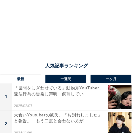
最新
一週間
一ヶ月
「世間をにぎわせている」動物系YouTuber、
違法行為の告発に声明「飼育してい...
1
2025/02/07
大食いYoutuberの彼氏、『お別れしました』
と報告。「もう二度と会わない方が...
2