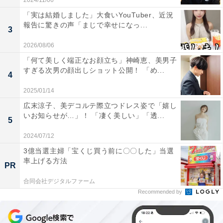
2024/11/06
「実は結婚しました」大食いYouTuber、近況
報告に驚きの声「まじで幸せになっ...
3
2026/08/06
「何て美しく端正なお顔立ち」神崎恵、美男子
すぎる次男の顔出しショット公開！ 「め...
4
2025/01/14
広末涼子、美デコルテ際立つドレス姿で「嬉し
いお知らせが…」！ 「凄く美しい」「透...
5
2024/07/12
3億当選主婦「宝くじ買う前に〇〇した」当選
率上げる方法
PR
合同会社デジタルファーム
Recommended by