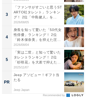
「ファンサがすごいと思うST
癒し系だ
ARTO社タレント」ランキン
の若手
3
3
グ！ 2位「中島健人」を...
グ！ 2
2026/08/05
2026/08/0
身長を知って驚いた「50代女
「ギャッ
性俳優」ランキング！ 2位
RTO社
4
4
「鈴木保奈美」を抑えた圧
グ！ 2
倒...
2026/08/04
2026/07/3
「実は二世」と知って驚いた
「世界で
タレントランキング！ 2位
ARTO
5
5
「杉咲花」を大差で抑えた1
グ！ 2
位...
2025/11/07
2026/08/0
Jeep アソビュー！ギフト当
事例か
たる
管理』
PR
PR
Jeep Japan
KeeperSec
Recommended by