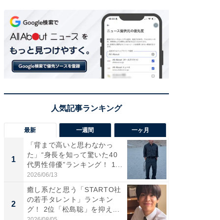
最新
一週間
一ヶ月
「背まで高いと思わなかっ
「癒し系
た」“身長を知って驚いた40
タレント
1
1
代男性俳優”ランキング！ 1...
「井ノ原
2026/06/13
2026/08/0
癒し系だと思う「STARTO社
ギャップ
の若手タレント」ランキン
RTO社
2
2
グ！ 2位「松島聡」を抑え...
キング！
2026/08/05
2026/08/0