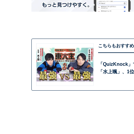
こちらもおすすめ
「QuizKno
「水上颯」、1