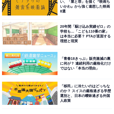
い、「業と罪」を描く『映画ち
いかわ』から強く連想した映画
8選
20年間「駆け込み実績ゼロ」の
学校も…「こども110番の家」
は本当に必要？ PTAが直面する
理想と現実
「青春18きっぷ」販売激減の裏
に何が？ 連続利用の厳格化だけ
ではない「本当の理由」
「移民」に冷たいのはどっちな
のか？ スイスの厳格過ぎる学歴
選別と、日本の曖昧過ぎる外国
人政策