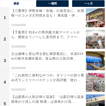
最新
一週間
一ヶ月
【三重県】伊勢名物「赤福」の直営店に、全国
唯一のコメダ大判焼き店も！ 東名阪・伊...
1
2026/08/06
【千葉県】918㎡の県内最大級マーケットか
ら、廃校をリノベした直売所まで。ファー...
2
2026/08/06
立山連峰と富山湾を望む展望風呂に、水深333
mの海洋深層水風呂。富山県の人気日帰...
3
2026/08/06
「これ絶対に便利なやつや」ダイソーの折り畳
み式ランドリーバスケットが高評価「使わ...
4
2026/08/03
【山梨県の人気日帰り温泉】「山梨日帰り温泉
源泉かけ流しの湯 桜湯」は源泉かけ流...
5