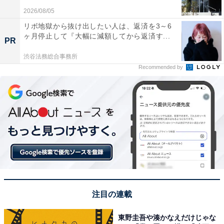
2026/08/05
リボ地獄から抜け出したい人は、返済を3～6
ヶ月停止して『大幅に減額してから返済す...
PR
渋谷法務総合事務所
Recommended by
注目の連載
東野圭吾や湊かなえだけじゃな