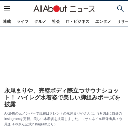
連載
ライフ
グルメ
社会
IT・ビジネス
エンタメ
リサ
永尾まりや、完璧ボディ際立つサウナショッ
ト！ ハイレグ水着姿で美しい脚組みポーズを
披露
AKB48の元メンバーで現在はタレントの永尾まりやさんは、9月3日に自身の
Instagramを更新。美しい水着姿を披露しました。（サムネイル画像出典：永
尾まりやさん公式Instagramより）