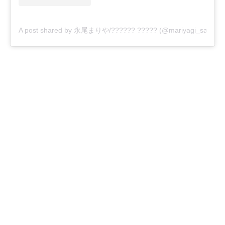
A post shared by 永尾まりや/?????? ????? (@mariyagi_san)