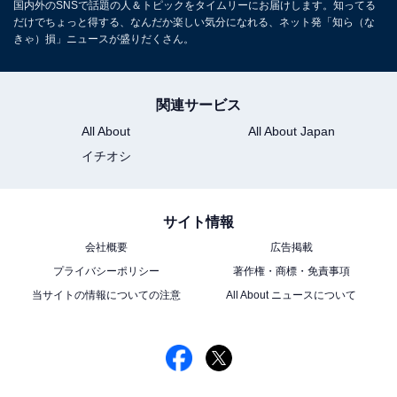
国内外のSNSで話題の人＆トピックをタイムリーにお届けします。知ってる
だけでちょっと得する、なんだか楽しい気分になれる、ネット発「知ら（な
きゃ）損」ニュースが盛りだくさん。
関連サービス
All About
All About Japan
イチオシ
サイト情報
会社概要
広告掲載
プライバシーポリシー
著作権・商標・免責事項
当サイトの情報についての注意
All About ニュースについて