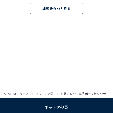
連載をもっと見る
All About ニュース
ネットの話題
永尾まりや、完璧ボディ際立つサウナショット！ ハイレグ水着姿で美しい脚組みポーズを披露
ネットの話題