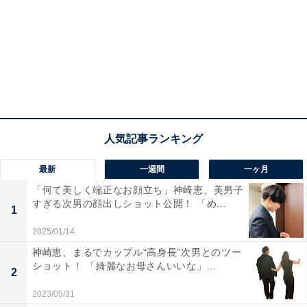
最新
一週間
一ヶ月
「何て美しく端正なお顔立ち」神崎恵、美男子
すぎる次男の顔出しショット公開！ 「め...
1
2025/01/14
神崎恵、まるでカップル“高身長”次男とのツー
ショット！ 「綺麗なお母さんいいな」...
2
2023/05/31