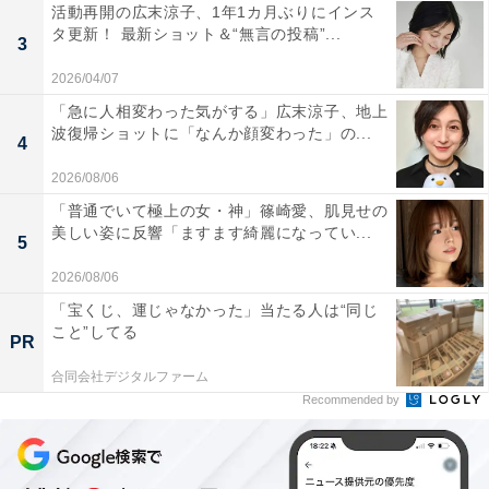
活動再開の広末涼子、1年1カ月ぶりにインス
タ更新！ 最新ショット＆“無言の投稿”...
3
2026/04/07
「急に人相変わった気がする」広末涼子、地上
波復帰ショットに「なんか顔変わった」の...
4
2026/08/06
「普通でいて極上の女・神」篠崎愛、肌見せの
美しい姿に反響「ますます綺麗になってい...
5
2026/08/06
「宝くじ、運じゃなかった」当たる人は“同じ
こと”してる
PR
合同会社デジタルファーム
Recommended by