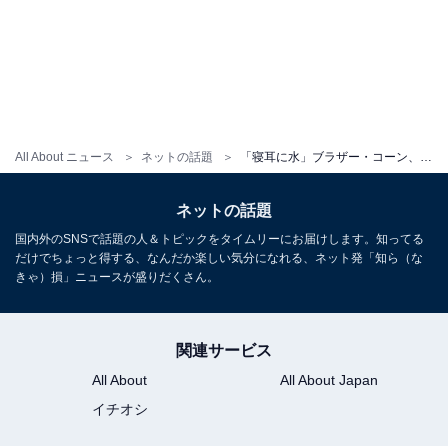
All About ニュース
ネットの話題
「寝耳に水」ブラザー・コーン、ステージ2の乳がんを公表。「男性では本当に珍しい」「治療に専念する」
ネットの話題
国内外のSNSで話題の人＆トピックをタイムリーにお届けします。知ってる
だけでちょっと得する、なんだか楽しい気分になれる、ネット発「知ら（な
きゃ）損」ニュースが盛りだくさん。
関連サービス
All About
All About Japan
イチオシ