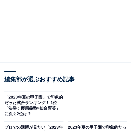
＞6位までの全ランキング結果
2位：花巻東（岩手）
2位は、岩手県代表の花巻東高校でした。高校通算本塁
打140本という歴代最多記録を持つスラッガー・佐々木
麟太郎選手（3年）を筆頭に、投打ともに優れた選手が
集結し、春のセンバツに続けての出場。WBCで活躍する
編集部が選ぶおすすめ記事
大谷翔平選手の母校としても注目を集めました。
「2023年夏の甲子園」で印象的
だった試合ランキング！ 1位
回答者からは、「高校通算本塁打歴代1位の佐々木麟太
「決勝：慶應義塾×仙台育英」
郎選手に注目していたから」（38歳男性／大阪府）、
に次ぐ2位は？
「今年の花巻東は、高校通算140本塁打を記録した世代
プロでの活躍が見たい「2023年
2023年夏の甲子園で印象的だっ
最強スラッガー佐々木麟太郎選手を筆頭に強力打線を形