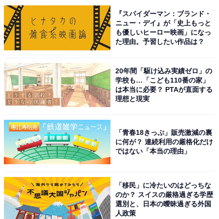
この記事の筆者：福島 ゆき プロフィール
『スパイダーマン：ブランド・
ニュー・デイ』が「史上もっと
アニメや漫画のレビュー、エンタメトピックスなどを中
も優しいヒーロー映画」になっ
心に、オールジャンルで執筆中のライター。時々、店舗
た理由。予習したい作品は？
取材などのリポート記事も担当。All AboutおよびAll
About ニュースでのライター歴は5年。
20年間「駆け込み実績ゼロ」の
学校も…「こども110番の家」
は本当に必要？ PTAが直面する
理想と現実
「青春18きっぷ」販売激減の裏
に何が？ 連続利用の厳格化だけ
ではない「本当の理由」
「移民」に冷たいのはどっちな
のか？ スイスの厳格過ぎる学歴
選別と、日本の曖昧過ぎる外国
人政策