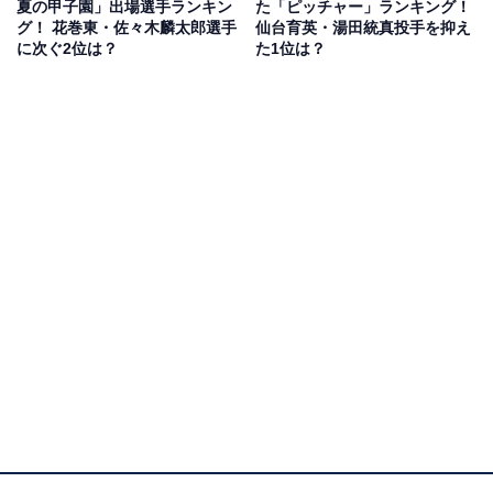
夏の甲子園」出場選手ランキン
た「ピッチャー」ランキング！
成しており、投手陣に関しても右の本格派140km/hを越
グ！ 花巻東・佐々木麟太郎選手
仙台育英・湯田統真投手を抑え
えるストレートを投げる北條選手、小松選手、左の技工
に次ぐ2位は？
た1位は？
派の葛西選手、そしてここぞのピンチで抑えてくれる中
屋敷選手など投手陣に厚みがあった」（27歳男性／岩手
県）、「菊池雄星や大谷翔平の出身校だから」（34歳女
性／千葉県）、「麟太郎率いる強打者揃いに期待持てた
し、何より大谷さんの母校ということで応援していた」
（43歳男性／茨城県）などのコメントが寄せられまし
た。