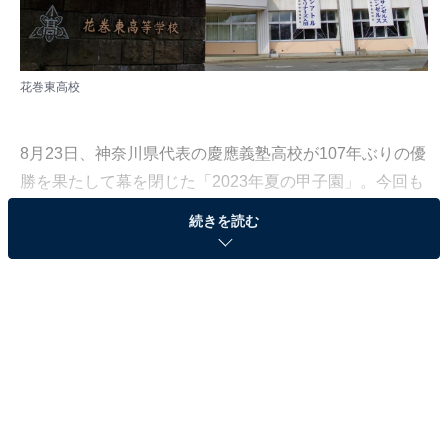
花巻東高校
8月23日、神奈川県代表の慶應義塾高校が107年ぶりの優
勝を果たして幕を閉じた「2023年夏の甲子園」。今回も
名試合や驚くような選手の活躍の数々、例年になくメデ
続きを読む
ィアを湧かせた話題を残した激闘が繰り広げられまし
た。
All About ニュース編集部は、8月24〜27日の期間、全国
20〜70代の男女202人を対象に、「2023年夏の甲子園」
に関する独自アンケート調査を実施。今回は、「甲子園
開幕前から注目していた学校」ランキングを発表しま
す。