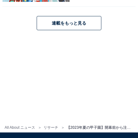
連載をもっと見る
こちらもおすすめ
「2023年夏の甲子園」で印象的だった学校ラン
キング！ 2位「仙台育英」を抑えて1位に選ばれ
たのは？
1
2
All About ニュース
リサーチ
【2023年夏の甲子園】開幕前から注目していた学校ランキング！ 2位「花巻東」を抑えた1位は？