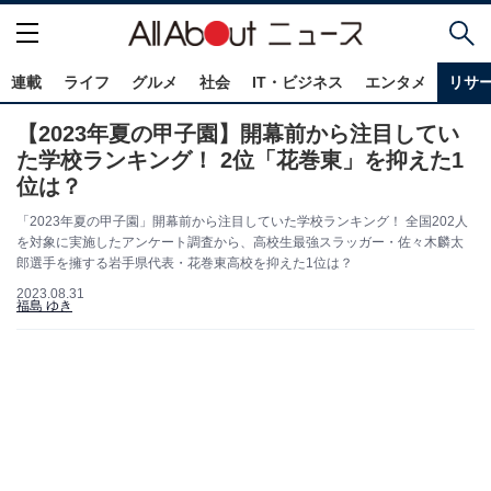
連載
ライフ
グルメ
社会
IT・ビジネス
エンタメ
リサ
【2023年夏の甲子園】開幕前から注目してい
た学校ランキング！ 2位「花巻東」を抑えた1
位は？
「2023年夏の甲子園」開幕前から注目していた学校ランキング！ 全国202人
を対象に実施したアンケート調査から、高校生最強スラッガー・佐々木麟太
郎選手を擁する岩手県代表・花巻東高校を抑えた1位は？
2023.08.31
福島 ゆき