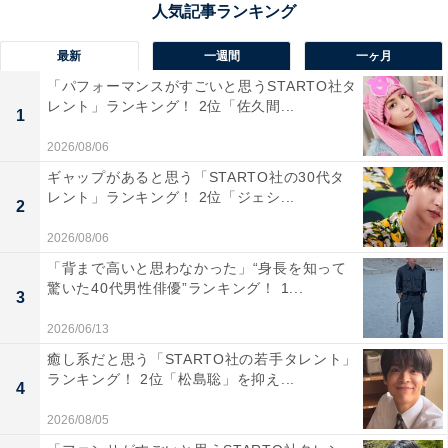
最新
一週間
一ヶ月
「パフォーマンスがすごいと思うSTARTO社タ
レント」ランキング！ 2位「佐久間...
1
2026/08/06
ギャップがあると思う「STARTO社の30代タ
1位：仙台育英（宮城）
レント」ランキング！ 2位「ジェシ...
2
2026/08/06
1位は、宮城県代表、仙台育英学園高校。2022年の甲子
「背まで高いと思わなかった」“身長を知って
園で初優勝し、春のセンバツを含めて史上初の東北勢優
驚いた40代男性俳優”ランキング！ 1...
3
勝という快挙を成し遂げました。須江監督の優勝インタ
ビューの言葉「青春って、すごく密なので」はコロナ禍
2026/06/13
を耐えてきた多くの人々の心をつかんで「2022ユーキャ
癒し系だと思う「STARTO社の若手タレント」
ランキング！ 2位「松島聡」を抑え...
ン新語・流行語大賞」選考委員特別賞に。優勝経験メン
4
バーも多い仙台育英の2連覇達成に注目が集まりまし
2026/08/05
た。