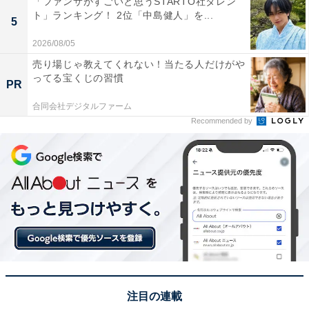
「ファンサがすごいと思うSTARTO社タレン
ト」ランキング！ 2位「中島健人」を...
5
回答者からは、「2年連続で甲子園制覇して欲しかった
2026/08/05
からです」（35歳男性／千葉県）、「去年の夏の優勝校
売り場じゃ教えてくれない！当たる人だけがや
で当時の選手が多く残っていたので、2連覇を期待して
ってる宝くじの習慣
PR
いたから」（54歳女性／徳島県）、「昔から甲子園出場
合同会社デジタルファーム
常連校ですし、単純に野球のレベルが高く強いからで
Recommended by
す」（46歳男性／東京都）、「有名校でSNSでもよく見
かけていたから」（35歳女性／岡山県）、「優勝争いの
常連校なので、5類移行後初の大会でも頑張ってくれる
んじゃないかと期待していた」（44歳男性／東京都）な
どのコメントが寄せられました。
※回答者のコメントは原文ママです
＞次のページ：6位までの全ランキング結果を見る
注目の連載