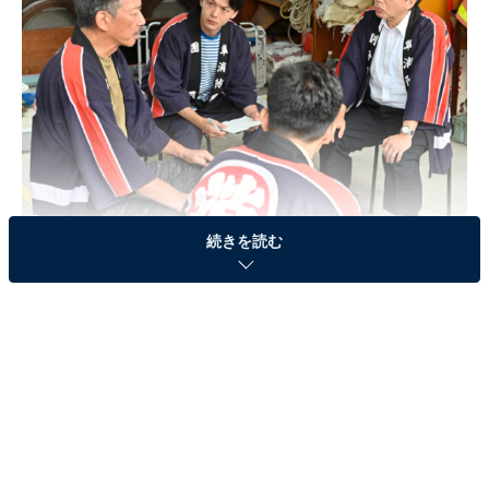
続きを読む
画像出典：テレビ朝日系『ハヤブサ消防団』
公式サイト
第6話のあらすじ
映像ディレクター・立木彩（川口春奈）と交際をスター
トしたミステリ作家・三馬太郎（中村倫也）。連載小説
も最終回の評判がよく書籍化を控える中、太郎は太陽光