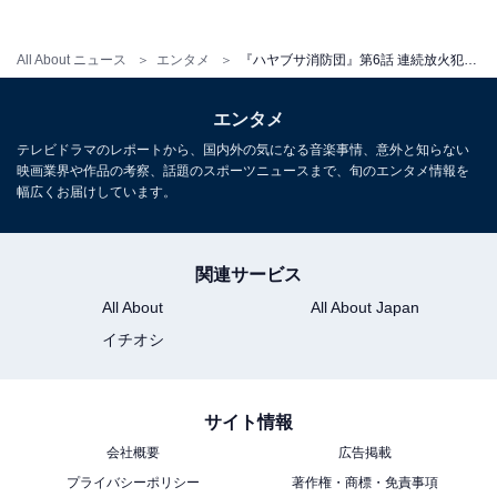
こちらもおすすめ
『ハヤブサ消防団』第5話 川口春奈、ラストの
All About ニュース
エンタメ
『ハヤブサ消防団』第6話 連続放火犯は消防団メンバーの中に⁉ 正体は次回持ち越しで考察過熱
不気味な笑みに悲鳴殺到 「怖すぎる」「目の演
技すご」
エンタメ
テレビドラマのレポートから、国内外の気になる音楽事情、意外と知らない
映画業界や作品の考察、話題のスポーツニュースまで、旬のエンタメ情報を
幅広くお届けしています。
関連サービス
All About
All About Japan
イチオシ
サイト情報
会社概要
広告掲載
プライバシーポリシー
著作権・商標・免責事項