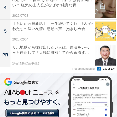
い？ 狂気の主人公がなぜか“純真な青...
4
2026/07/23
【ちいかわ最新話】「一生続いてくれ」ちいか
わたちの深い友情に感動の声。抱きしめ合...
5
2025/02/04
リボ地獄から抜け出したい人は、返済を3～6
ヶ月停止して『大幅に減額してから返済す...
PR
渋谷法務総合事務所
Recommended by
連続放火犯は一体誰⁉ 次回持ち越しで過熱する考
察
ハヤブサ地区を守る消防団の仲間に連続放火犯が――。
しかしその正体が明かされるのは次回へ持ち越しとな
り、続きが気になる展開に。また、太郎が感じる「ルミ
ナスソーラーが土地を買っているのは太陽光パネル設置