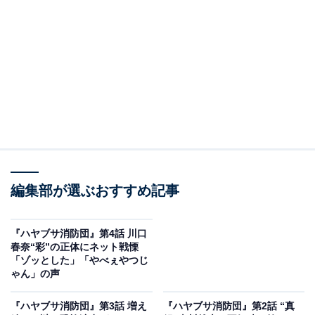
発電企業「ルミナスソーラー」の営業員・真鍋明光（古
川雄大）が集落の一軒の家に出入りしているのを見かけ
ます。
その家は、江西佑空（麿赤兒）が住職を務める「随明
寺」に多額の寄進をし、ルミナスソーラーから土地の売
却を打診されている5軒のうちの1つで、太郎が次に放火
のターゲットにされるのではと睨んでいた家。消防団メ
ンバーの山原賢作（生瀬勝久）も真鍋を怪しんで監視し
ており、2人は消防団員を招集し、手分けして5軒の聞き
編集部が選ぶおすすめ記事
込みを開始。一方、太郎は担当編集者・中山田洋（山本
耕史）にルミナスソーラーについて調べるよう依頼しま
『ハヤブサ消防団』第4話 川口
す。
春奈“彩”の正体にネット戦慄
「ゾッとした」「やべぇやつじ
ゃん」の声
そんな中、太郎が住む家の庭先が放火され、逃げていく
人影を追うも捕まえられず。消防団メンバーとともに次
『ハヤブサ消防団』第3話 増え
『ハヤブサ消防団』第2話 “真