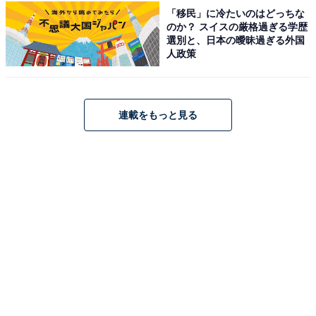
するため上京した太郎。それに合わせて消防団メンバー
「移民」に冷たいのはどっちな
のか？ スイスの厳格過ぎる学歴
たちも東京へ研修旅行で東京へとやって来ます。食事の
選別と、日本の曖昧過ぎる外国
席で太郎は、推理によって突き止めた連続放火犯の名を
人政策
ついに明かし――。一方、彩が残るハヤブサ地区でも不
気味な異変が。いよいよ数多うずめく謎の真相に迫る展
開となるのでしょうか。目が離せません。
連載をもっと見る
この記事の筆者：
地子給 奈穂
編集・ライター歴17年。マンガ、小説、雑誌等の編
集を経てフリーライターに転向後、グルメ、観光、
ドラマレビューを中心に取材・執筆の傍ら、飲食企
業のWeb戦略コンサルティングも行う。