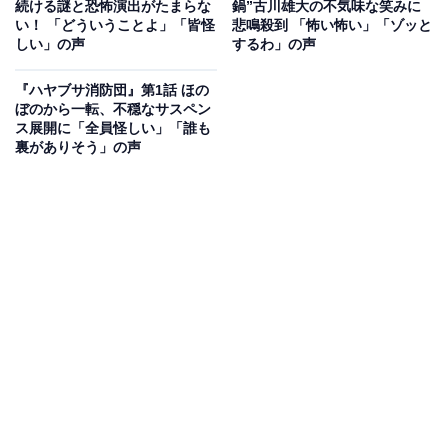
続ける謎と恐怖演出がたまらな
鍋”古川雄大の不気味な笑みに
の放火ターゲットと見た家の留守中を見張っていると、
い！ 「どういうことよ」「皆怪
悲鳴殺到 「怖い怖い」「ゾッと
真鍋が鍵を開けて侵入する姿が。消防団メンバーらは突
しい」の声
するわ」の声
入するも、真鍋は警察へ通報しており、消防団のほうが
『ハヤブサ消防団』第1話 ほの
不審者扱いを受けてしまいます。
ぼのから一転、不穏なサスペン
ス展開に「全員怪しい」「誰も
裏がありそう」の声
そんな矢先、真鍋が太郎の新作小説の改題後のタイトル
を知っていたことで、ピンときた太郎。改題後のタイト
ルは、消防団メンバーの5人――賢作、宮原郁夫（橋本
じゅん）、森野洋輔（梶原善）、徳田省吾（岡部たか
し）、藤本勘介（満島真之介）にしか話しておらず、誰
かが真鍋と内通している可能性が。住職なら連続放火が
起きた際の5人のアリバイを家族にそれとなく聞けると
ふんで依頼。住職による調査の結果、消防団メンバーの
中にいる放火犯の正体が判明し――。