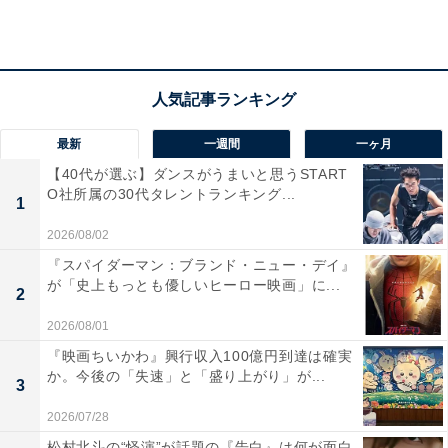
最新
一週間
一ヶ月
【40代が選ぶ】ダンスがうまいと思うSTART
O社所属の30代タレントランキング...
1
2026/08/02
『スパイダーマン：ブランド・ニュー・デイ』
が「史上もっとも優しいヒーロー映画」に...
2
画像出典：テレビ朝日系『ハヤブサ消防団』
公式サイト
2026/08/01
『映画ちいかわ』興行収入100億円到達は確実
か。今後の「失速」と「盛り上がり」が...
3
2026/07/28
松村北斗の“怪演”が話題の『告白』は何が面白