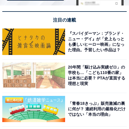
のためだけなのか？」という違和感に、かつて彩が入団
していた新興宗教団体「アビゲイル騎士団」が絡んでく
注目の連載
るのではないかという予感も膨らみました。
『スパイダーマン：ブランド・
X（旧Twitter）では、「太郎、一番言っちゃいけない人
ニュー・デイ』が「史上もっと
も優しいヒーロー映画」になっ
に真っ先に話しちゃう癖…彩にも油断しすぎだよ」「賢
た理由。予習したい作品は？
作さん、放火被害者だけど中途半端に助かってるとこ怪
しくない？」「『仲間には隠し事なしやろ』って賢作さ
20年間「駆け込み実績ゼロ」の
んが言ったのも意味深」「放火犯候補は生瀬さん。次点
学校も…「こども110番の家」
で橋本じゅんさん」「ソーラーパネル設置のための土地
は本当に必要？ PTAが直面する
理想と現実
買収だと思わせておいて、教団村みたいなの作る算段じ
ゃね？」「仏教のはずの和尚ですら、あの教団の手先な
んじゃないかと思えてくる」など、考察が盛り上がりを
「青春18きっぷ」販売激減の裏
に何が？ 連続利用の厳格化だけ
見せています。
ではない「本当の理由」
第7話では、最新作の書籍化を記念したサイン会へ出席