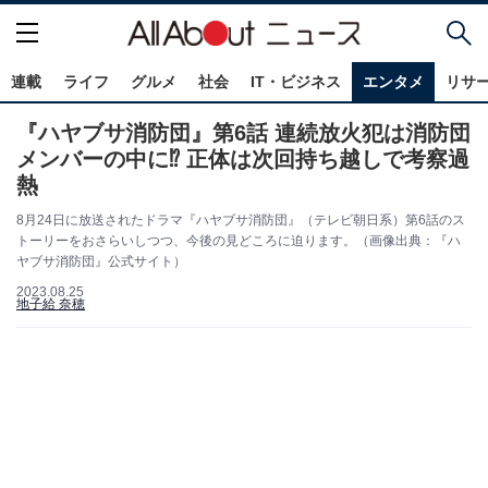
連載
ライフ
グルメ
社会
IT・ビジネス
エンタメ
リサ
『ハヤブサ消防団』第6話 連続放火犯は消防団
メンバーの中に⁉ 正体は次回持ち越しで考察過
熱
8月24日に放送されたドラマ『ハヤブサ消防団』（テレビ朝日系）第6話のス
トーリーをおさらいしつつ、今後の見どころに迫ります。（画像出典：『ハ
ヤブサ消防団』公式サイト）
2023.08.25
地子給 奈穂