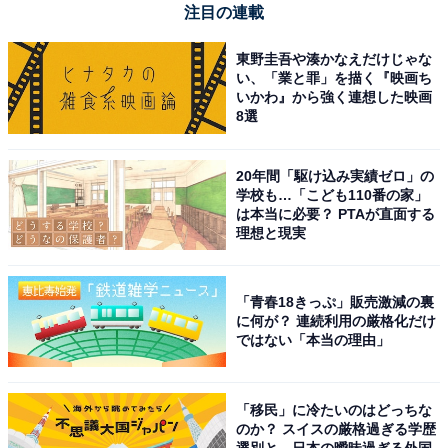
注目の連載
台風は自力ではほとんど動けず、
周辺の風によっ
東野圭吾や湊かなえだけじゃな
て移動する
い、「業と罪」を描く『映画ち
いかわ』から強く連想した映画
8選
そして台風は自分の力ではほとんど動けず、周辺の風に
流されて移動していきます。このため、低緯度の海で発
20年間「駆け込み実績ゼロ」の
生した台風は、その周辺で吹く東寄りの風に流されて西
学校も…「こども110番の家」
へ西へと進んでいきます。フィリピンやベトナムの方に
は本当に必要？ PTAが直面する
理想と現実
進んでいくので、日本にはあまり近づかないんですね。
「青春18きっぷ」販売激減の裏
に何が？ 連続利用の厳格化だけ
ではない「本当の理由」
「移民」に冷たいのはどっちな
のか？ スイスの厳格過ぎる学歴
選別と、日本の曖昧過ぎる外国