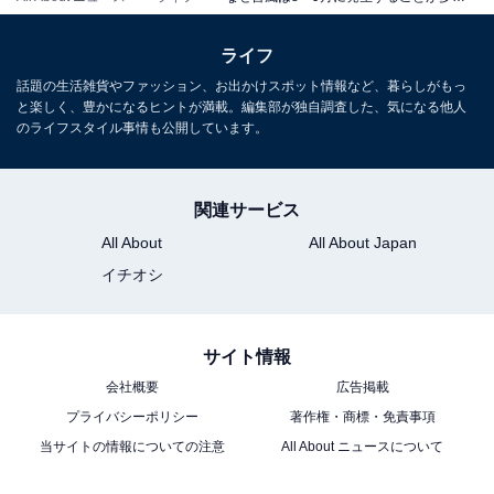
太平洋高気圧に伴う時計回りの風により北へ進む
ライフ
そして、日本の近くで吹く偏西風に流されて東へカーブ
話題の生活雑貨やファッション、お出かけスポット情報など、暮らしがもっ
して本州付近に進んでくることが多くなってくるんで
と楽しく、豊かになるヒントが満載。編集部が独自調査した、気になる他人
のライフスタイル事情も公開しています。
す。
関連サービス
All About
All About Japan
イチオシ
サイト情報
会社概要
広告掲載
プライバシーポリシー
著作権・商標・免責事項
当サイトの情報についての注意
All About ニュースについて
偏西風に流されて日本の本州付近に進んでくる