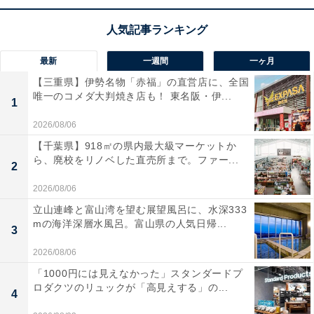
最新
一週間
一ヶ月
台風はどうやって発生するの？
【三重県】伊勢名物「赤福」の直営店に、全国
唯一のコメダ大判焼き店も！ 東名阪・伊...
1
一般的に台風は、海面水温が26～27℃以上の非常に暖か
い海で発生します。冬から春は、日本の近くの海はそこ
2026/08/06
まで暖かくないため、より海面水温の高い南の低緯度の
【千葉県】918㎡の県内最大級マーケットか
ら、廃校をリノベした直売所まで。ファー...
海で台風は発生しています。
2
2026/08/06
立山連峰と富山湾を望む展望風呂に、水深333
mの海洋深層水風呂。富山県の人気日帰...
3
2026/08/06
「1000円には見えなかった」スタンダードプ
ロダクツのリュックが「高見えする」の...
4