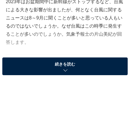
2023年はお盆期間中に新幹線がストップするなど、台風
による大きな影響が出ましたが、何となく台風に関する
ニュースは8～9月に聞くことが多いと思っている人もい
るのではないでしょうか。なぜ台風はこの時季に発生す
ることが多いのでしょうか。気象予報士の片山美紀が回
答します。
（今回の質問）
続きを読む
なぜ台風は8～9月に発生することが多いの？
（回答）
台風は1年中発生していますが、特に発生する数が
多いのが夏から秋、7～10月にかけてです。ちょう
ど日本に接近する数もこの時季に多いので、8～9月