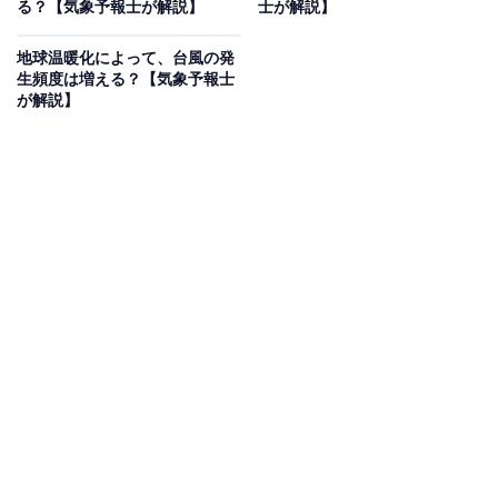
る？【気象予報士が解説】
士が解説】
台風の平年値（1991～2020年の平均）出典：
気象庁
地球温暖化によって、台風の発
生頻度は増える？【気象予報士
ただ、冬や春に発生した台風は日本に近づくことはほと
が解説】
んどありません。これには、日本付近の風と海面水温に
理由があります。