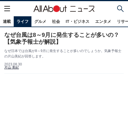
連載
ライフ
グルメ
社会
IT・ビジネス
エンタメ
リサ
なぜ台風は8～9月に発生することが多いの？
【気象予報士が解説】
なぜ日本では台風が8～9月に発生することが多いのでしょうか。気象予報士
の片山美紀が回答します。
2023.08.30
片山 美紀