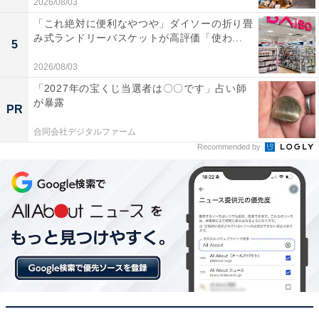
2026/08/03
「これ絶対に便利なやつや」ダイソーの折り畳
み式ランドリーバスケットが高評価「使わ...
5
台風は海面水温が26～27℃以上の暖かい海で発生
2026/08/03
「2027年の宝くじ当選者は〇〇です」占い師
が暴露
PR
合同会社デジタルファーム
Recommended by