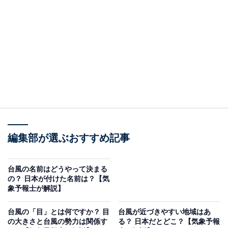
に台風が発生するイメージがより強いのではないで
しょうか。
以下で詳しく解説します。
台風は年間でおよそ25～26個発生している
編集部が選ぶおすすめ記事
台風は夏や秋だけでなく、1年中発生しています。平年
では年間でおよそ25～26個になります。
台風の名前はどうやって決まる
の？ 日本が付けた名前は？【気
象予報士が解説】
台風の「目」とは何ですか？ 目
台風が近づきやすい地域はあ
の大きさと台風の勢力は関係す
る？ 日本だとどこ？【気象予報