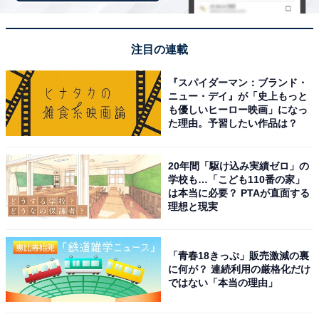
「泳ぎが苦手な人もいる中、全員に25m泳げるのか
テストを行うこと（21歳女性）」
注目の連載
「苦手な泳ぎを出来るまで練習させられて最終的に
『スパイダーマン：ブランド・
溺れかけたこと（40歳女性）」
ニュー・デイ』が「史上もっと
も優しいヒーロー映画」になっ
た理由。予習したい作品は？
「息継ぎが苦手で、『あいつ、また溺れてるよ。』
と勘違いされた回数が多々ある事です（53歳女
20年間「駆け込み実績ゼロ」の
性）」
学校も…「こども110番の家」
は本当に必要？ PTAが直面する
理想と現実
など、全員の前で行うテストが苦痛だったとの声もあり
「青春18きっぷ」販売激減の裏
ました。
に何が？ 連続利用の厳格化だけ
ではない「本当の理由」
さらに、そもそもある程度は泳げないと、授業について