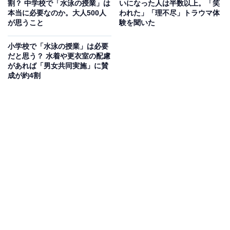
割？ 中学校で「水泳の授業」は
いになった人は半数以上。「笑
本当に必要なのか。大人500人
われた」「理不尽」トラウマ体
が思うこと
験を聞いた
などのコメントがありました。
小学校で「水泳の授業」は必要
だと思う？ 水着や更衣室の配慮
さらに、“いじり”や“いじめ”のきっかけになってしまった
があれば「男女共同実施」に賛
成が約4割
パターンもあるようで……。
「教師に身体的特徴をいじられている人がいるのを
見た（26歳女性）」
「中学時代は、あの子は発育が良いとか毛が生えて
たとか男子が興味本位で話していてとても嫌だった
（43歳女性）」
「小学校高学年で体型が女性らしく変化していくな
かで、水着姿の私を見た男子たちにからかわれて、