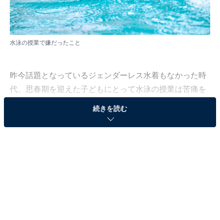
水泳の授業で嫌だったこと
昨今話題となっているジェンダーレス水着もなかった時
代、思春期を迎えた子どもにとって水泳の授業は苦痛を
伴うこともあり、「水泳の授業が嫌い」という人も多い
続きを読む
ようです。
All About ニュース編集部は、7月20〜26日の期間、全国
10〜70代の男女500人を対象に、「体育＆水泳の授業で
嫌だったこと」に関する独自アンケート調査を実施。今
回は、「水泳の授業で嫌だったこと」について紹介しま
す。