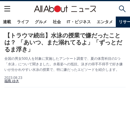
連載
ライフ
グルメ
社会
IT・ビジネス
エンタメ
リサ
【トラウマ続出】水泳の授業で嫌だったこと
は？ 「あいつ、また溺れてるよ」「ずっとだ
るま浮き」
全国の男女500人を対象に実施したアンケート調査で、夏の体育科目の1つ
「水泳」について聞きました。水着姿への抵抗、泳ぎの得手不得手で好き嫌
いが分かれやすい水泳の授業で、特に嫌だったエピソードを紹介します。
2023.08.23
福島 ゆき