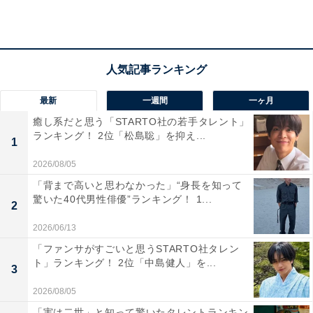
ショックを受けました。それ以降、高校卒業までず
っと水泳は見学を通しました（52歳女性）」
「一部の女子が、アイツの目付きが気持ち悪いと標
的にした男子を名指しで非難するしているいじめが
最新
一週間
一ヶ月
あった（52歳男性）」
癒し系だと思う「STARTO社の若手タレント」
ランキング！ 2位「松島聡」を抑え...
1
2026/08/05
など、悲惨なエピソードが集まりました。
「背まで高いと思わなかった」“身長を知って
驚いた40代男性俳優”ランキング！ 1...
2
2026/06/13
「ファンサがすごいと思うSTARTO社タレン
ト」ランキング！ 2位「中島健人」を...
3
2026/08/05
「実は二世」と知って驚いたタレントランキン