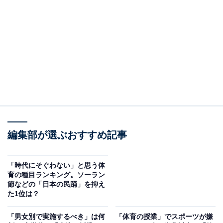
「精神的な負担が大きい」水着姿をからかわれて
トラウマに
水泳の授業は水着姿で行いますが、体のコンプレックス
をさらけ出すようで苦痛だったという人も多いようで
す。
「太っている自分を見られるのが嫌だった。水泳自
編集部が選ぶおすすめ記事
体は楽しかった（36歳女性）」
「自分自身痩せていてガリガリな体つきだったの
「時代にそぐわない」と思う体
育の種目ランキング。ソーラン
で、人前で裸になるのが嫌だった（48歳男性）」
節などの「日本の民踊」を抑え
「ムダ毛の処理、体型のコンプレックスと授業より
た1位は？
精神的な負担が大きい（54歳女性）」
「男女別で実施するべき」は何
「体育の授業」でスポーツが嫌