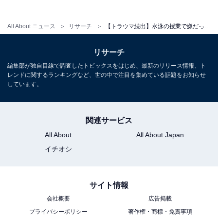
など、ひと夏放置された……といった衝撃のケースもあ
るようです。
All About ニュース
リサーチ
【トラウマ続出】水泳の授業で嫌だったことは？ 「あいつ、また溺れてるよ」「ずっとだるま浮き」
リサーチ
編集部が独自目線で調査したトピックスをはじめ、最新のリリース情報、ト
レンドに関するランキングなど、世の中で注目を集めている話題をお知らせ
しています。
関連サービス
All About
All About Japan
イチオシ
サイト情報
会社概要
広告掲載
プライバシーポリシー
著作権・商標・免責事項