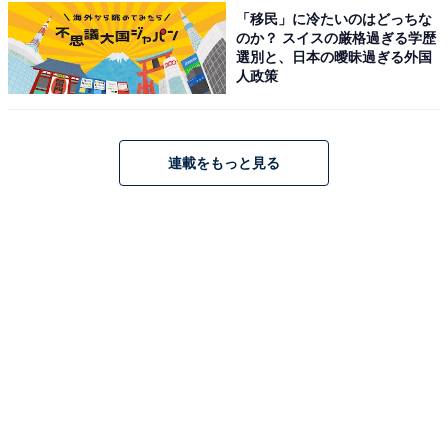
いけなかった人も多いようで、
「移民」に冷たいのはどっちな
のか？ スイスの厳格過ぎる学歴
選別と、日本の曖昧過ぎる外国
「私は泳げなかったが、泳ぎを教えて貰った記憶が
人政策
なく、だるま浮きばかりさせられていた（44歳女
性）」
連載をもっと見る
「小学生の水泳の授業の25メートル競走をやらされ
たが、泳げないので水の中を立って歩いて移動し笑
いものになった（66歳男性）」
「怖くて顔を水につけれなかったので、プールの授
業は嫌だった。そういう生徒が私以外にも数人いた
けど、先生からのフォローがなくて苦痛でした（28
歳女性）」