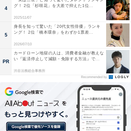
グ！ 2位「杉咲花」を大差で抑えた1位...
4
2025/11/07
身長を知って驚いた「20代女性俳優」ランキ
ング！ 2位「橋本環奈」をわずか1票差...
5
2026/07/10
カードローン地獄の人は、消費者金融が教えな
い『返済停止して減額・免除する方法』で...
「あいつ、また溺れてるよ」泳ぎが苦手な生徒に
PR
は苦痛そのもの
渋谷法務総合事務所
Recommended by
水泳は、得手不得手が顕著になりやすい授業でもありま
す。
「一人ひとり泳がされ、結果としてさらし者のよう
になっていたこと（40歳男性）」