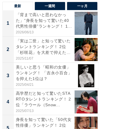
最新
一週間
一ヶ月
「背まで高いと思わなかっ
「癒し系
た」“身長を知って驚いた40
タレント
1
1
代男性俳優”ランキング！ 1...
「井ノ原
2026/06/13
2026/08/0
「実は二世」と知って驚いた
ギャップ
タレントランキング！ 2位
RTO社
2
2
「杉咲花」を大差で抑えた1
キング！
位...
2025/11/07
2026/08/0
美しいと思う「昭和の女優」
癒し系だ
ランキング！ 「吉永小百合」
の若手
3
3
を抑えた1位は？
グ！ 2
2025/04/21
2026/08/0
高学歴だと知って驚いたSTA
「ギャッ
RTOタレントランキング！ 2
RTO社
4
4
位「ラウール（Snow...
グ！ 2
2025/07/13
2026/07/3
身長を知って驚いた「50代女
「世界で
性俳優」ランキング！ 2位
ARTO
5
5