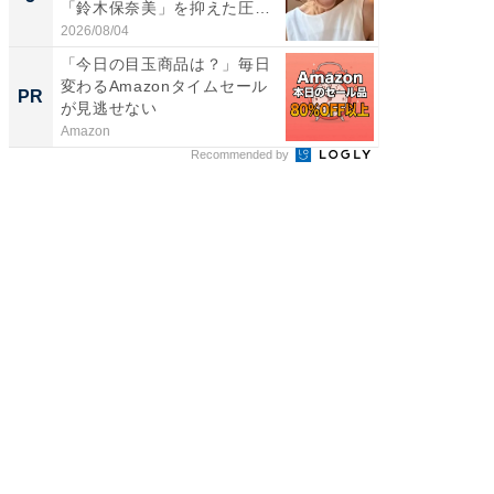
「鈴木保奈美」を抑えた圧
グ！ 2
倒...
2026/08/04
2026/08/0
「今日の目玉商品は？」毎日
これが
変わるAmazonタイムセール
な間取
PR
PR
が見逃せない
Amazon
株式会社
Recommended by