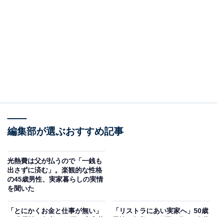
介します。
回答者のプロフィール＆実家の状況
回答者本人：43歳女性
在住：兵庫県神戸市
同居人数：父親、母親、自分
世帯年収：父親400万円、自分200万円
実家の間取り：3LDK
編集部が選ぶおすすめ記事
光熱費は父が払うので「一銭も
出さずに済む」。楽観的な性格
の45歳男性、実家暮らしの実情
を聞いた
「とにかくお金と仕事が無い」
「リストラにあい実家へ」50歳