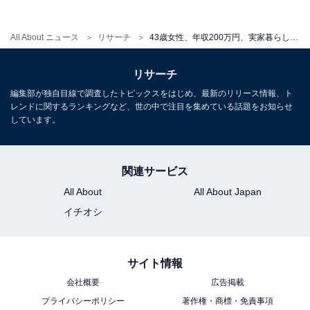
暮らし。薄給のため定期預金もしているけど将
来に不安が…
All About ニュース
リサーチ
43歳女性、年収200万円、実家暮らし。仲良しの家族で「楽なので1人暮らしができない」、実情を聞いた
リサーチ
編集部が独自目線で調査したトピックスをはじめ、最新のリリース情報、ト
レンドに関するランキングなど、世の中で注目を集めている話題をお知らせ
しています。
関連サービス
All About
All About Japan
イチオシ
サイト情報
会社概要
広告掲載
プライバシーポリシー
著作権・商標・免責事項