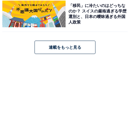
「移民」に冷たいのはどっちな
いと言ってくれてその言葉に甘えている」と、生活費の
のか？ スイスの厳格過ぎる学歴
面で負い目を感じていることも明かしました。
選別と、日本の曖昧過ぎる外国
人政策
実家での居心地を優先し、家族との時間を大切にしてい
る回答者の様子がうかがえます。
連載をもっと見る
※回答者のコメントは原文ママです
この記事の筆者：鎌田 弘 プロフィール
ニュース記事を中心に執筆中のライター。IT企業のメデ
ィア担当を経て現在に至る。All AboutおよびAll About ニ
ュースでのライター歴は2年。
こちらもおすすめ
「老後が心配」43歳女性、年収300万円、実家