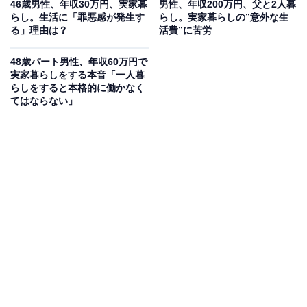
46歳男性、年収30万円、実家暮
男性、年収200万円、父と2人暮
らし。生活に「罪悪感が発生す
らし。実家暮らしの”意外な生
る」理由は？
活費”に苦労
48歳パート男性、年収60万円で
実家暮らしをする本音「一人暮
らしをすると本格的に働かなく
てはならない」
毎月の生活費や貯金額は？
実家に入れている生活費：5万円ほど
交際費：2～3万円
毎月のお小遣い：残りは貯金
毎月の貯金額：不明
貯金総額：500万円ほど
総務省統計局が発表した「家計調査報告書 家計収支編