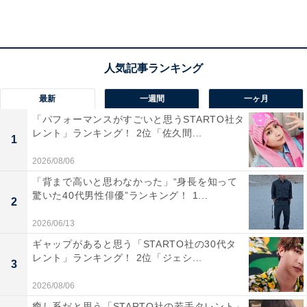
（2021年）」によると、35〜59歳女性の1カ月の平均消
費支出は16万4749円です。そのうち、住居費の平均は2
万5360円ですが、家賃などは地域や条件によって差が出
てくるので、住居費を除いた14万円程度が回答者の属性
に近い平均生活費ということになります。
最新
一週間
一ヶ月
「パフォーマンスがすごいと思うSTARTO社タ
回答者に実家を出る予定の有無を聞くと、現時点では
レント」ランキング！ 2位「佐久間...
1
「ない」とし、「家族といたいので」と理由を話しまし
2026/08/06
た。さらに、恋愛や結婚願望は「どちらともいえない」
「背まで高いと思わなかった」“身長を知って
と答え、「無い事は無いのですがこればっかりは分から
驚いた40代男性俳優”ランキング！ 1...
2
ないので」と話しました。
2026/06/13
ギャップがあると思う「STARTO社の30代タ
レント」ランキング！ 2位「ジェシ...
3
2026/08/06
癒し系だと思う「STARTO社の若手タレント」