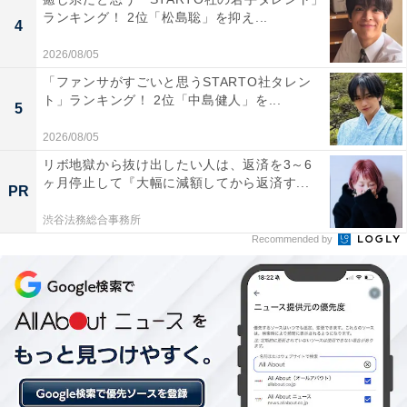
ランキング！ 2位「松島聡」を抑え...
4
2026/08/05
「ファンサがすごいと思うSTARTO社タレン
ト」ランキング！ 2位「中島健人」を...
5
2026/08/05
リボ地獄から抜け出したい人は、返済を3～6
ヶ月停止して『大幅に減額してから返済す...
PR
渋谷法務総合事務所
居心地のいい実家ゆえに「楽なので1人暮らしがで
Recommended by
きないのでしょうね」
現在実家暮らしを選んでいるのは、仲の良い家族で実家
の居心地がいいからなのだそうです。
さらに、「家族といると居心地が良くて母は料理が上手
でとても美味しい」「私が仕事ができるのも家の事をや