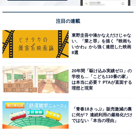
ってくれるので仕事中心にできる」と話し、「きっと楽
なので1人暮らしができないのでしょうね」「休みの日
注目の連載
には良く家族で出かけるのです」と、実家で過ごす楽し
みも教えてくれました。
東野圭吾や湊かなえだけじゃな
い、「業と罪」を描く『映画ち
いかわ』から強く連想した映画
8選
生活費や貯金の面で、家族の言葉に甘えている
20年間「駆け込み実績ゼロ」の
一方で、実家暮らしで苦労していることに関しては「夜
学校も…「こども110番の家」
は本当に必要？ PTAが直面する
遅く帰ってくる時が悪いかなぁ？と思っています」と話
理想と現実
し、「先に寝ていてねと言っていても父も母も起きてい
るのでその部分では気になる所です」と回答。
「青春18きっぷ」販売激減の裏
に何が？ 連続利用の厳格化だけ
一方で、お金の苦労について聞くと「父はまだ現役で働
ではない「本当の理由」
いているのです。私が初めて働き出した頃に生活費を入
れると言ったら父も母もいいから自分で貯めておきなさ