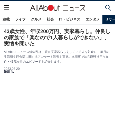
連載
ライフ
グルメ
社会
IT・ビジネス
エンタメ
リサ
43歳女性、年収200万円、実家暮らし。仲良し
の家族で「楽なので1人暮らしができない」、
実情を聞いた
All About ニュース編集部は、現在実家暮らしをしている人を対象に、毎月の
生活費や貯金額に関するアンケート調査を実施。本記事では兵庫県神戸市在
住・43歳女性のエピソードを紹介します。
2023.08.20
鎌田 弘