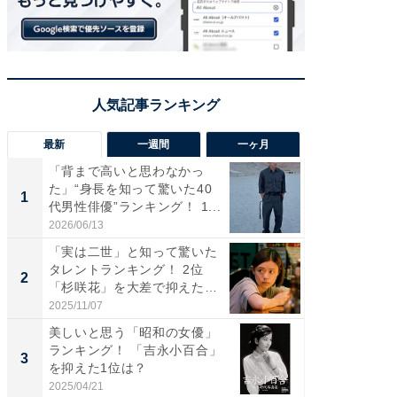
最新
一週間
一ヶ月
「背まで高いと思わなかっ
「癒し系
た」“身長を知って驚いた40
タレント
1
1
代男性俳優”ランキング！ 1...
「井ノ原
2026/06/13
2026/08/0
「実は二世」と知って驚いた
ギャップ
タレントランキング！ 2位
RTO社
2
2
「杉咲花」を大差で抑えた1
キング！
位...
2025/11/07
2026/08/0
美しいと思う「昭和の女優」
癒し系だ
ランキング！ 「吉永小百合」
の若手
3
3
を抑えた1位は？
グ！ 2
2025/04/21
2026/08/0