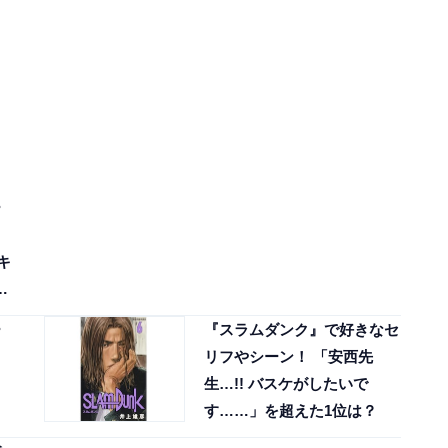
ー
キ
、
ー
『スラムダンク』で好きなセ
リフやシーン！ 「安西先
生…!! バスケがしたいで
す……」を超えた1位は？