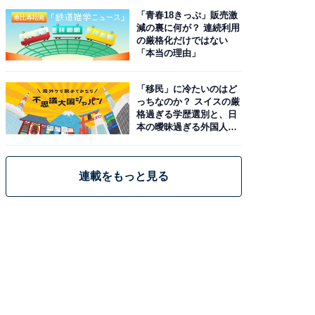
「青春18きっぷ」販売激
減の裏に何が？ 連続利用
の厳格化だけではない
「本当の理由」
「移民」に冷たいのはど
っちなのか？ スイスの厳
格過ぎる学歴選別と、日
本の曖昧過ぎる外国人政
策
連載をもっと見る