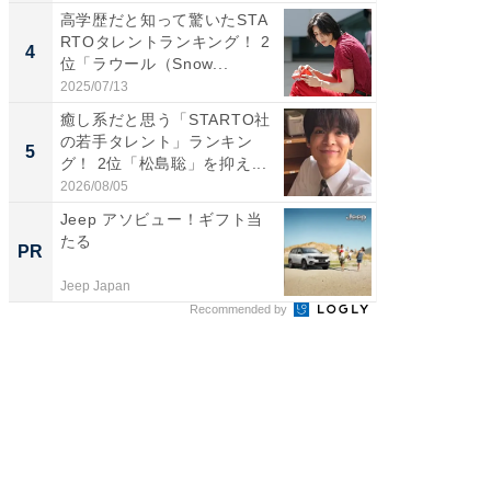
高学歴だと知って驚いたSTA
「ギャッ
RTOタレントランキング！ 2
RTO社
4
4
位「ラウール（Snow...
グ！ 2
2025/07/13
2026/07/3
癒し系だと思う「STARTO社
「世界で
の若手タレント」ランキン
ARTO
5
5
グ！ 2位「松島聡」を抑え...
グ！ 2
2026/08/05
2026/08/0
Jeep アソビュー！ギフト当
AIが速
たる
事録作
PR
PR
Jeep Japan
カイタヨ
Recommended by