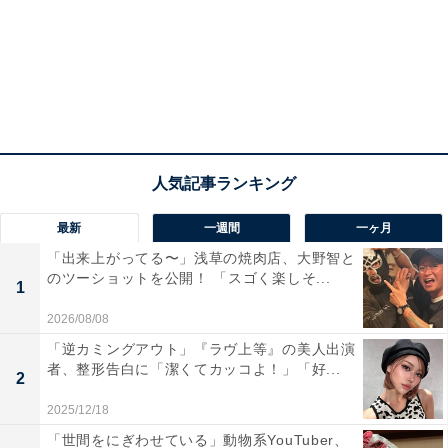
最新
一週間
一ヶ月
「出来上がってる〜」浅草の焼肉店、大野智と
のツーショットを公開！ 「スゴく楽しそ...
1
2026/08/08
「逆カミングアウト」『ラヴ上等』の美人出演
者、整形告白に「潔くてカッコよ！」「好...
2
2025/12/18
「世間をにぎわせている」動物系YouTuber、