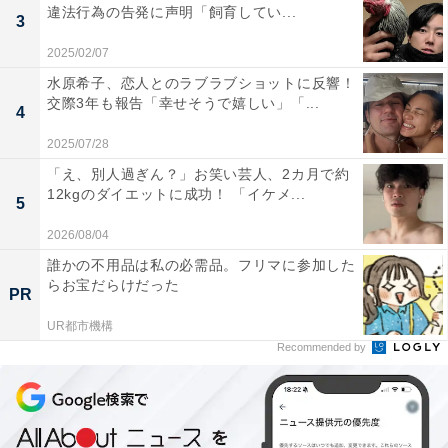
違法行為の告発に声明「飼育してい...
3
2025/02/07
水原希子、恋人とのラブラブショットに反響！
交際3年も報告「幸せそうで嬉しい」「...
4
2025/07/28
「え、別人過ぎん？」お笑い芸人、2カ月で約
12kgのダイエットに成功！ 「イケメ...
5
2026/08/04
誰かの不用品は私の必需品。フリマに参加した
らお宝だらけだった
PR
UR都市機構
Recommended by