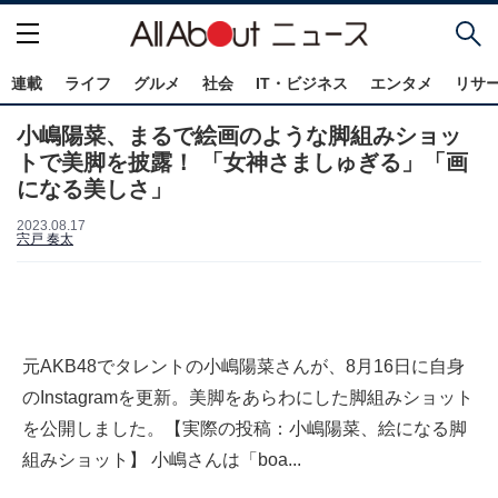
連載
ライフ
グルメ
社会
IT・ビジネス
エンタメ
リサ
小嶋陽菜、まるで絵画のような脚組みショッ
トで美脚を披露！ 「女神さましゅぎる」「画
になる美しさ」
2023.08.17
宍戸 奏太
元AKB48でタレントの小嶋陽菜さんが、8月16日に自身
のInstagramを更新。美脚をあらわにした脚組みショット
を公開しました。【実際の投稿：小嶋陽菜、絵になる脚
組みショット】 小嶋さんは「boa...