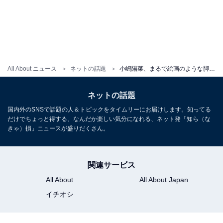
All About ニュース
ネットの話題
小嶋陽菜、まるで絵画のような脚組みショットで美脚を披露！ 「女神さましゅぎる」「画になる美しさ」
ネットの話題
国内外のSNSで話題の人＆トピックをタイムリーにお届けします。知ってる
だけでちょっと得する、なんだか楽しい気分になれる、ネット発「知ら（な
きゃ）損」ニュースが盛りだくさん。
関連サービス
All About
All About Japan
イチオシ