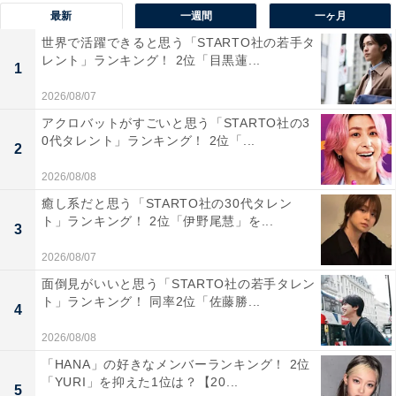
最新
一週間
一ヶ月
漢字の「八」が山の形に似ていることから
世界で活躍できると思う「STARTO社の若手タ
レント」ランキング！ 2位「目黒蓮...
1
「おばあさんの日」
2026/08/07
ばあ（8）ば（8）の語呂合せから
アクロバットがすごいと思う「STARTO社の3
0代タレント」ランキング！ 2位「...
2
「プチプチの日」
2026/08/08
数字の8が「プチプチ」の粒々の配列を連想させるため
癒し系だと思う「STARTO社の30代タレン
ト」ランキング！ 2位「伊野尾慧」を...
3
2026/08/07
面倒見がいいと思う「STARTO社の若手タレン
ト」ランキング！ 同率2位「佐藤勝...
4
2026/08/08
「HANA」の好きなメンバーランキング！ 2位
「YURI」を抑えた1位は？【20...
5