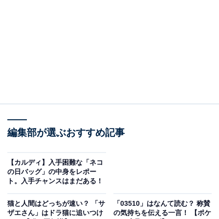
8月8日はどんな記念日がある？（画像出典：いらすとや）
まずは8月8日はどんな記念日があるのかを確認していき
ましょう。
「世界猫の日」
世界的に定められている猫の日。人間と猫の友情を深め
編集部が選ぶおすすめ記事
あうとともに、猫に安全な生活を提供することを誓うた
め、動物愛護団体である国際動物福祉基金が制定
【カルディ】入手困難な「ネコ
の日バッグ」の中身をレポー
ト。入手チャンスはまだある！
「笑いの日」
笑い声「ハ（8）ハ（8）ハ」の語呂合わせから
猫と人間はどっちが速い？ 「サ
「03510」はなんて読む？ 称賛
ザエさん」はドラ猫に追いつけ
の気持ちを伝える一言！ 【ポケ