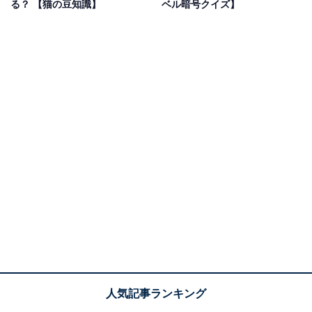
る？ 【猫の豆知識】
ベル暗号クイズ】
「パパの日」
パ（8）パ（8）の語呂合わせから
「歯並びの日」
8と8で歯（8）並びの語呂合わせから
「親孝行の日」
「ハハ」「パパ」の語呂合わせから
「そろばんの日」
88がそろばんをはじく「パチパチ」の語呂合わせから
「山の日」