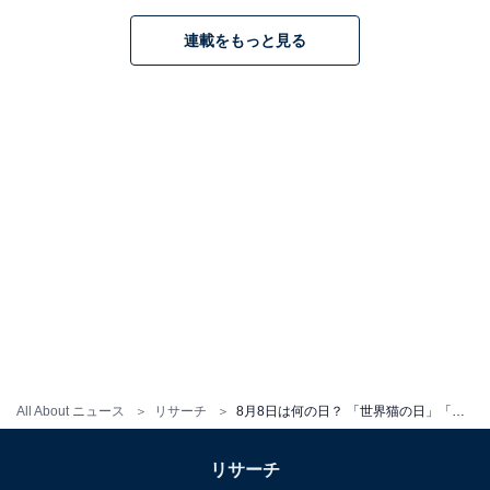
おまけ：8月8日生まれの人の星座
連載をもっと見る
8月8日生まれの人は獅子座です。
All About ニュース
リサーチ
8月8日は何の日？ 「世界猫の日」「笑いの日」「パパの日」などから最も“しっくりくる”日を調査
リサーチ