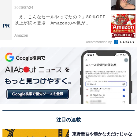
2026/07/24
「え、こんなセールやってたの？」80％OFF
以上が続々登場！Amazonの本気が...
PR
Amazon
Recommended by
みんなが選ぶ8月8日の記念日1位は「笑いの日」
みんなが選ぶ8月8日の記念日1位は、笑いの日でした。
回答者が選んだ理由には「笑う日があってもいいなって
思ったから」（福岡県、10代女性）、「そのまま読んで
いるだけで無理矢理感がないから」（東京都、20代男
性）、「関西出身なので、笑いは人生にとって、とても
注目の連載
大切なものなのです」（不明、60代女性）といった言葉
が並びました。
東野圭吾や湊かなえだけじゃな