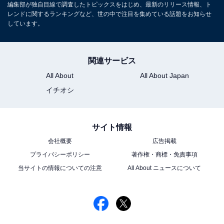
編集部が独自目線で調査したトピックスをはじめ、最新のリリース情報、ト
レンドに関するランキングなど、世の中で注目を集めている話題をお知らせ
しています。
こちらもおすすめ
7月26日～8月12日は「ライオンズゲート」。神
社やお寺に参拝すると願いがかないやすい!?
関連サービス
All About
All About Japan
イチオシ
サイト情報
会社概要
広告掲載
1
2
プライバシーポリシー
著作権・商標・免責事項
当サイトの情報についての注意
All About ニュースについて