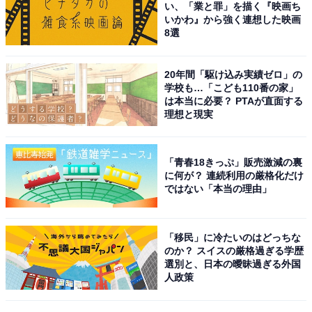
い、「業と罪」を描く『映画ち
いかわ』から強く連想した映画
8選
＞次ページ：2位以下の結果と投票理由を見る
20年間「駆け込み実績ゼロ」の
学校も…「こども110番の家」
は本当に必要？ PTAが直面する
理想と現実
「青春18きっぷ」販売激減の裏
に何が？ 連続利用の厳格化だけ
ではない「本当の理由」
「移民」に冷たいのはどっちな
のか？ スイスの厳格過ぎる学歴
選別と、日本の曖昧過ぎる外国
人政策