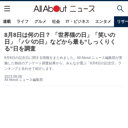
連載
ライフ
グルメ
社会
IT・ビジネス
エンタメ
リサ
8月8日は何の日？ 「世界猫の日」「笑いの
日」「パパの日」などから最も“しっくりく
る”日を調査
8月8日の記念日に関する情報をまとめました。All About ニュース編集部が実
施した独自のアンケート調査結果から、みんなが選ぶ「8月8日の記念日」ラ
ンキングと合わせて紹介します。
2023.08.08
All About ニュース編集部