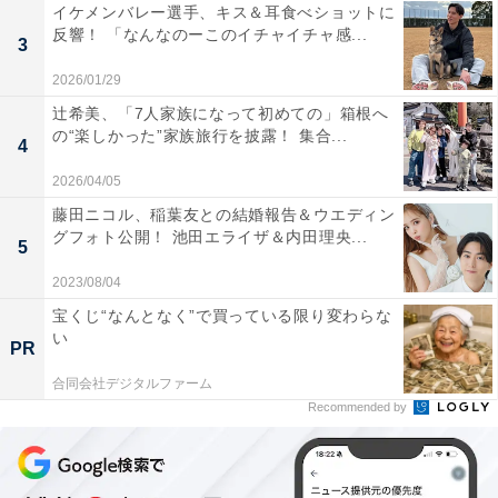
イケメンバレー選手、キス＆耳食べショットに
反響！ 「なんなのーこのイチャイチャ感...
3
2026/01/29
辻希美、「7人家族になって初めての」箱根へ
の“楽しかった”家族旅行を披露！ 集合...
4
2026/04/05
藤田ニコル、稲葉友との結婚報告＆ウエディン
グフォト公開！ 池田エライザ＆内田理央...
5
2023/08/04
宝くじ“なんとなく”で買っている限り変わらな
い
PR
合同会社デジタルファーム
Recommended by