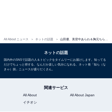
All About ニュース
ネットの話題
山田優、美背中あらわ＆胸元ちらりなおしゃれコーデ公開！ 「スレンダーでお美しい」「綺麗過ぎる」
ネットの話題
国内外のSNSで話題の人＆トピックをタイムリーにお届けします。知ってる
だけでちょっと得する、なんだか楽しい気分になれる、ネット発「知ら（な
きゃ）損」ニュースが盛りだくさん。
関連サービス
All About
All About Japan
イチオシ