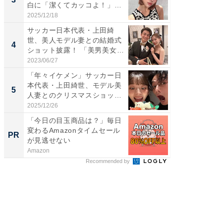
白に「潔くてカッコよ！」
ムキな姿
「好...
刃...
2025/12/18
2026/08/0
サッカー日本代表・上田綺
「え、
世、美人モデル妻との結婚式
芸人、2
4
4
ショット披露！ 「美男美女」
エットに
「...
2023/06/27
2026/08/0
「年々イケメン」サッカー日
「脳がバ
本代表・上田綺世、モデル美
装姿が話
5
5
人妻とのクリスマスショット
のお父さ
に...
2025/12/26
2026/08/0
「今日の目玉商品は？」毎日
Amaz
変わるAmazonタイムセール
0%OF
PR
PR
が見逃せない
Amazon
Amazon
Recommended by