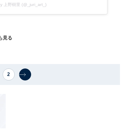
 by 上野樹里 (@_juri_art_)
も見る
2