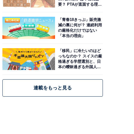
要？ PTAが直面する理想
と現実
「青春18きっぷ」販売激
減の裏に何が？ 連続利用
の厳格化だけではない
「本当の理由」
「移民」に冷たいのはど
っちなのか？ スイスの厳
格過ぎる学歴選別と、日
本の曖昧過ぎる外国人政
策
連載をもっと見る