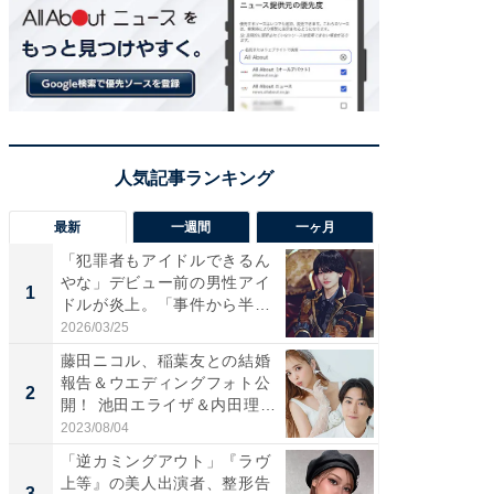
最新
一週間
一ヶ月
「犯罪者もアイドルできるん
「さす
やな」デビュー前の男性アイ
は」高
1
1
ドルが炎上。「事件から半年
災地を
も...
「カ...
2026/03/25
2026/08/0
藤田ニコル、稲葉友との結婚
「女の
報告＆ウエディングフォト公
介、バ
2
2
開！ 池田エライザ＆内田理
らのプレ
央...
愛...
2023/08/04
2026/08/0
「逆カミングアウト」『ラヴ
「脚が
上等』の美人出演者、整形告
横川尚
3
3