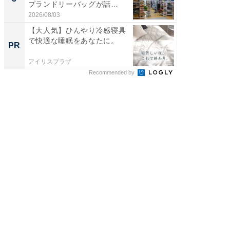
プランドリーバッグが話
リーバ
題。“さま...
わ...
2026/08/03
2026/08/0
【大人気】ひんやり冷感寝具
【大人
で快適な睡眠をあなたに。
で快適
PR
PR
アイリスプラザ
アイリス
Recommended by