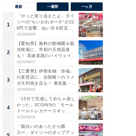
最新
一週間
一ヶ月
「やっと巡り会えたよ」ダイ
【兵庫
ソーの“ちいかわポーチ”が22
ーメン
1
1
0円で反響。ぬい活＆防災...
再現した
道...
2026/08/06
2026/08/0
【愛知県】無料の動物園＆観
【三重
光牧場に、市初の天然温泉
の直営
2
2
も！ 高速道路のハイウェイオ
ダ大判焼
ア...
伊...
2026/08/07
2026/08/0
【三重県】伊勢名物「赤福」
【千葉県
の直営店に、全国唯一のコメ
級マー
3
3
ダ大判焼き店も！ 東名阪・
ノベし
伊...
ー...
2026/08/06
2026/08/0
「15分で完成してめちゃ楽し
立山連
かった」3COINSの「モール
風呂に、
4
4
ドールトレカケースキッ...
層水風
帰...
2026/08/05
2026/08/0
「面白いのあったから購
「これ
入〜」ダイソーのポップアッ
ダイソ
5
5