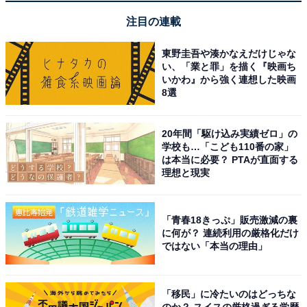
注目の連載
東野圭吾や湊かなえだけじゃな
い、「業と罪」を描く『映画ち
いかわ』から強く連想した映画
8選
20年間「駆け込み実績ゼロ」の
学校も…「こども110番の家」
は本当に必要？ PTAが直面する
理想と現実
「青春18きっぷ」販売激減の裏
に何が？ 連続利用の厳格化だけ
ではない「本当の理由」
「移民」に冷たいのはどっちな
のか？ スイスの厳格過ぎる学歴