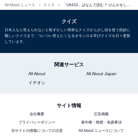
All About ニュース
クイズ
「U6410」はなんて読む？ けんかをしたあとに送りたい！ 【ポケベル暗号クイズ】
クイズ
日本人なら答えられないと恥ずかしい簡単なクイズから少し頭を使う絶妙に
難しいクイズまで、ついつい答えたくなるオモシロ＆学びクイズを日々更新
しています。
関連サービス
All About
All About Japan
イチオシ
サイト情報
会社概要
広告掲載
プライバシーポリシー
著作権・商標・免責事項
当サイトの情報についての注意
All About ニュースについて