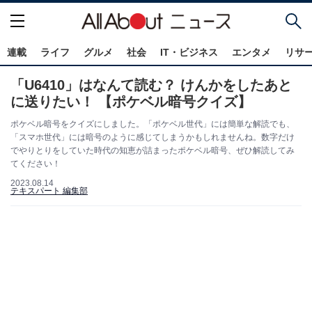
連載
ライフ
グルメ
社会
IT・ビジネス
エンタメ
リサ
「U6410」はなんて読む？ けんかをしたあと
に送りたい！ 【ポケベル暗号クイズ】
ポケベル暗号をクイズにしました。「ポケベル世代」には簡単な解読でも、
「スマホ世代」には暗号のように感じてしまうかもしれませんね。数字だけ
でやりとりをしていた時代の知恵が詰まったポケベル暗号、ぜひ解読してみ
てください！
2023.08.14
テキスパート 編集部