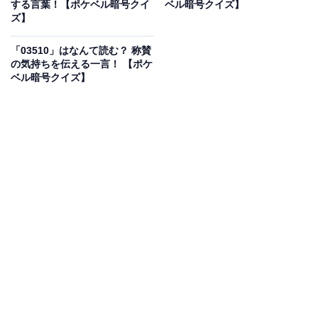
こちらもおすすめ
する言葉！【ポケベル暗号クイ
ベル暗号クイズ】
ズ】
「06971」はなんて読む？ 行間を読む力が必要
なメッセージ！ 【ポケベル暗号クイズ】
「03510」はなんて読む？ 称賛
の気持ちを伝える一言！ 【ポケ
ベル暗号クイズ】
1
2