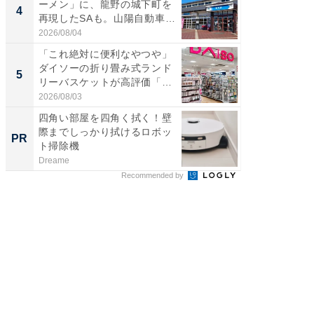
ーメン」に、龍野の城下町を
ッグ！ 
4
4
再現したSAも。山陽自動車
ど、夏限
道...
2026/08/04
2026/08/0
「これ絶対に便利なやつや」
【埼玉
ダイソーの折り畳み式ランド
「行田天
5
5
リーバスケットが高評価「使
は和の
わ...
が...
2026/08/03
2026/08/0
四角い部屋を四角く拭く！壁
【見城徹
際までしっかり拭けるロボッ
も変わ
PR
PR
ト掃除機
Dreame
FINCHI o
Recommended by