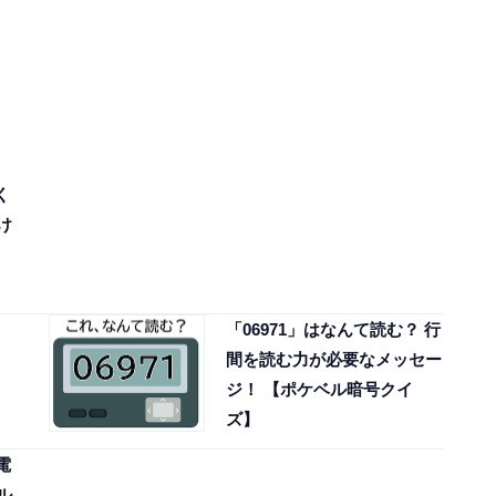
く
け
「06971」はなんて読む？ 行
間を読む力が必要なメッセー
ジ！ 【ポケベル暗号クイ
ズ】
電
ル