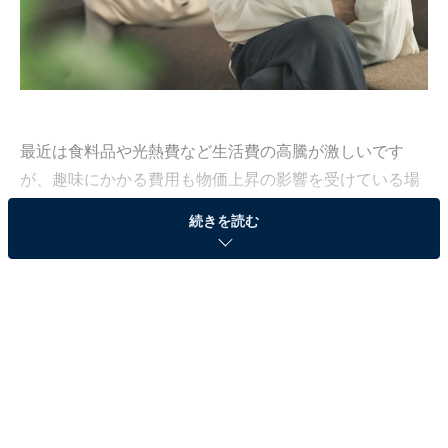
最近は食料品や光熱費など生活費の高騰が激しいです
が、趣味にかかる費用も物価上昇の影響を受けている場
合もあるそうです。
続きを読む
All About編集部が実施した「趣味への支出に関するアン
ケート」から、趣味への支出事情を紹介します。（調査
期間：6月26日～7月2日）
39歳男性、年収580万円で魚釣りが趣味