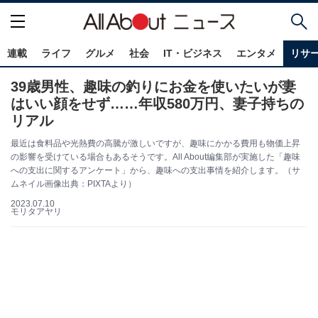
連載
ライフ
グルメ
社会
IT・ビジネス
エンタメ
リサ
39歳男性、趣味の釣りにお金を使いたいが妻
はいい顔をせず……年収580万円、妻子持ちの
リアル
最近は食料品や光熱費の高騰が激しいですが、趣味にかかる費用も物価上昇
の影響を受けている場合もあるそうです。All About編集部が実施した「趣味
への支出に関するアンケート」から、趣味への支出事情を紹介します。（サ
ムネイル画像出典：PIXTAより）
2023.07.10
モリタアヤリ