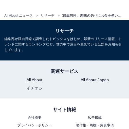
All About ニュース
リサーチ
39歳男性、趣味の釣りにお金を使いたいが妻はいい顔をせず……年収580万円、妻子持ちのリアル
リサーチ
編集部が独自目線で調査したトピックスをはじめ、最新のリリース情報、ト
レンドに関するランキングなど、世の中で注目を集めている話題をお知らせ
しています。
関連サービス
All About
All About Japan
イチオシ
サイト情報
会社概要
広告掲載
プライバシーポリシー
著作権・商標・免責事項