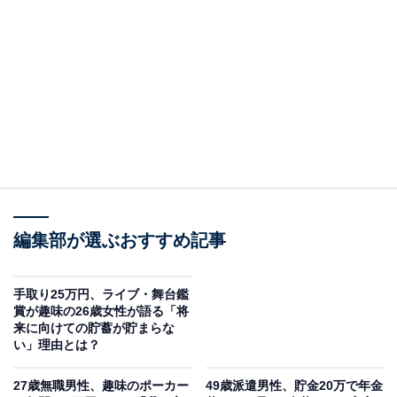
今回は、大分県大分市在住・39歳男性のエピソードを紹
介します。飲食チェーン店で働いており、年収580万
円、月収は手取り38万円。結婚しており、子どもがいる
そうです。
趣味は「魚釣り」で、きっかけは「パチンコを辞めたく
て、違う趣味を探していたところ、子供の頃に親に連れ
てってもらったこともあり始めました」と話してくれま
した。
編集部が選ぶおすすめ記事
手取り25万円、ライブ・舞台鑑
賞が趣味の26歳女性が語る「将
来に向けての貯蓄が貯まらな
い」理由とは？
27歳無職男性、趣味のポーカー
49歳派遣男性、貯金20万で年金