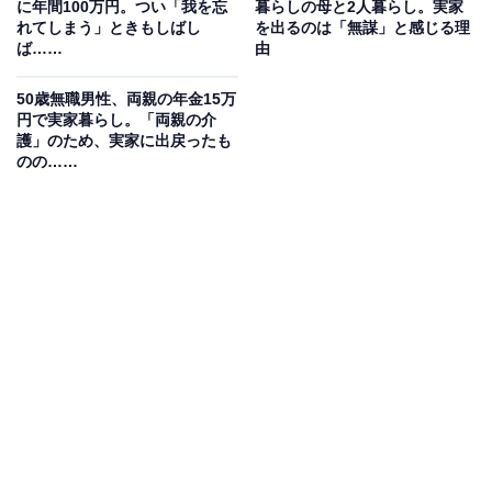
に年間100万円。つい「我を忘
暮らしの母と2人暮らし。実家
れてしまう」ときもしばし
を出るのは「無謀」と感じる理
ば……
由
50歳無職男性、両親の年金15万
円で実家暮らし。「両親の介
護」のため、実家に出戻ったも
のの……
竿、リールなどに使うお金は年間で平均40万円
趣味に使うお金は、直近1カ月で1万2000円、年間では平
均40万円だそう。1カ月で趣味に使ったお金は最大10万
円で、内訳は以下の通りです。
■ある1カ月の支出内訳
・竿：3万5000円
・リール：3万5000円
・ライン：4000円