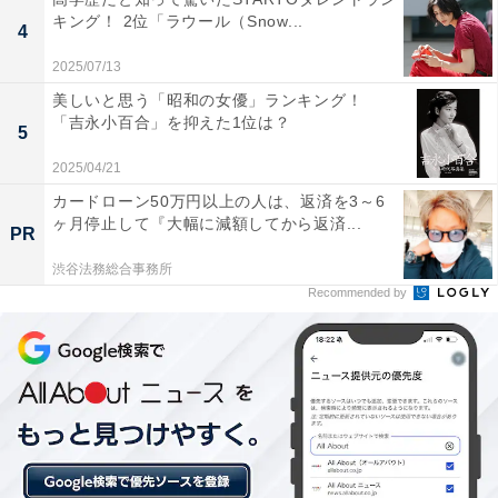
キング！ 2位「ラウール（Snow...
4
2025/07/13
美しいと思う「昭和の女優」ランキング！
「吉永小百合」を抑えた1位は？
5
もっと良い用具を買いたいが「妻が魚釣りの趣味
2025/04/21
を若干嫌がっている」
カードローン50万円以上の人は、返済を3～6
ヶ月停止して『大幅に減額してから返済...
PR
趣味にかけるお金はどのように管理しているか尋ねる
渋谷法務総合事務所
と、「管理は妻がしています。釣りに行く前に行きたい
Recommended by
ことと費用を提示し、許可を貰います。釣具が欲しい時
も同じです。許可が下りない時は諦めます」と、妻に管
理してもらっていると明かしました。
趣味への支出について困っていることは、「釣具にも値
上げの波は来ており、どんどん値段が上がっていること
です。しかし給料は上がらない。本当は中級〜上級クラ