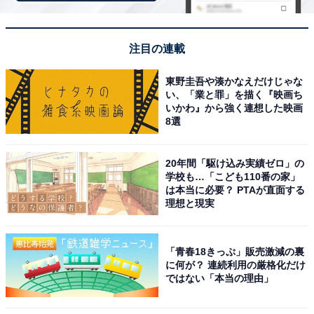
スの竿やリールが欲しいが、2ランクくらい下の物しか
手が出せなくなっています。また、妻が魚釣りの趣味を
注目の連載
若干嫌がっていることも困っています」と答えてくれま
した。趣味まで物価上昇の影響が出ているようです。
東野圭吾や湊かなえだけじゃな
い、「業と罪」を描く『映画ち
いかわ』から強く連想した映画
8選
こちらもおすすめ
20年間「駆け込み実績ゼロ」の
手取り20万円の30歳女性、舞台観劇に月25万円
学校も…「こども110番の家」
使うことも……毎月“自転車操業”で今後の生活
は本当に必要？ PTAが直面する
に不安
理想と現実
「青春18きっぷ」販売激減の裏
に何が？ 連続利用の厳格化だけ
ではない「本当の理由」