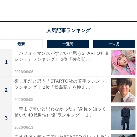
・ルアー：2万5000円
総務省統計局が発表した「
家計調査報告 家計収支編（2020年）
」によると、年収
500万～609万円の人の1カ月あたりの平均教養娯楽費は2
最新
一週間
一ヶ月
万1377円。年間では25万6500円で、回答者の趣味への
「パフォーマンスがすごいと思うSTARTO社タ
支出は、平均を大きく上回っているようです。
レント」ランキング！ 2位「佐久間...
1
2026/08/06
癒し系だと思う「STARTO社の若手タレント」
ランキング！ 2位「松島聡」を抑え...
2
2026/08/05
「背まで高いと思わなかった」“身長を知って
驚いた40代男性俳優”ランキング！ 1...
3
2026/06/13
高学歴だと知って驚いたSTARTOタレントラン