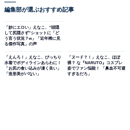
編集部が選ぶおすすめ記事
「妙にエロい」えなこ、“頭隠
して尻隠さず”ショットに「ど
う言う状況？w」「近年稀に見
る傑作写真」の声
「えんろ！」えなこ、ぴっちり
「ヌード？！」えなこ、ほぼ
水着でボディラインあらわに！
裸？ な『NARUTO』コスプレ
「お尻の食い込みが凄く良い」
姿でファン悩殺！ 「鼻血不可避
「造形美がパない」
すぎるだろ」