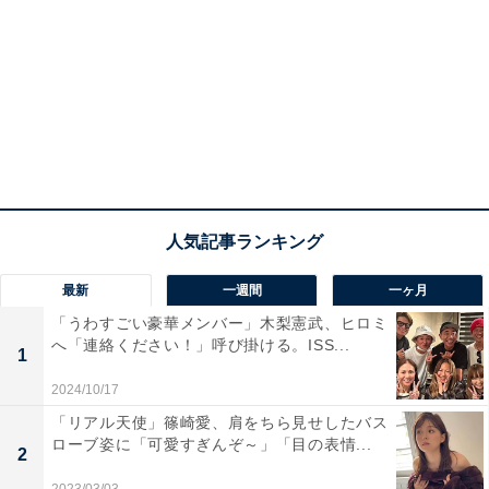
最新
一週間
一ヶ月
「うわすごい豪華メンバー」木梨憲武、ヒロミ
へ「連絡ください！」呼び掛ける。ISS...
1
2024/10/17
「リアル天使」篠崎愛、肩をちら見せしたバス
ローブ姿に「可愛すぎんぞ～」「目の表情...
2