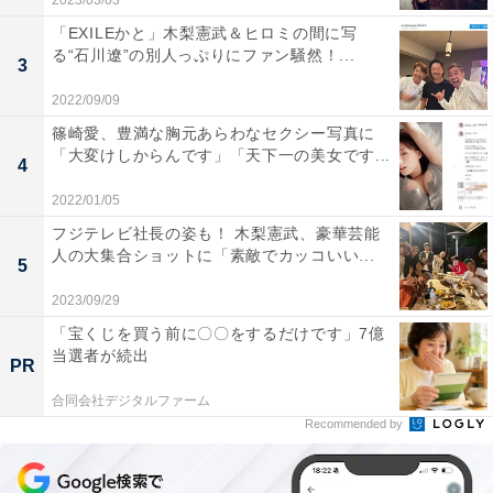
2023/03/03
「EXILEかと」木梨憲武＆ヒロミの間に写
る“石川遼”の別人っぷりにファン騒然！...
3
2022/09/09
篠崎愛、豊満な胸元あらわなセクシー写真に
「大変けしからんです」「天下一の美女です...
4
2022/01/05
フジテレビ社長の姿も！ 木梨憲武、豪華芸能
人の大集合ショットに「素敵でカッコいい...
5
2023/09/29
「宝くじを買う前に〇〇をするだけです」7億
当選者が続出
PR
合同会社デジタルファーム
Recommended by