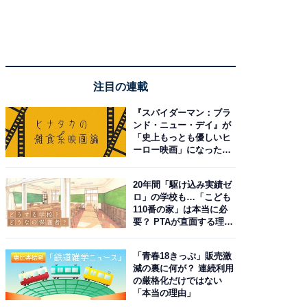
注目の連載
『スパイダーマン：ブラ
ンド・ニュー・デイ』が
「史上もっとも優しいヒ
ーロー映画」になった理
由。予習したい作品は？
20年間「駆け込み実績ゼ
ロ」の学校も…「こども
110番の家」は本当に必
要？ PTAが直面する理想
と現実
「青春18きっぷ」販売激
減の裏に何が？ 連続利用
の厳格化だけではない
「本当の理由」