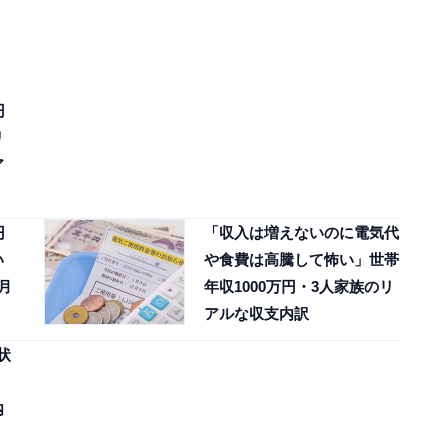
円
リ
ア
円
「収入は増えないのに電気代
い
や食費は高騰して怖い」世帯
月
年収1000万円・3人家族のリ
アルな収支内訳
状
内