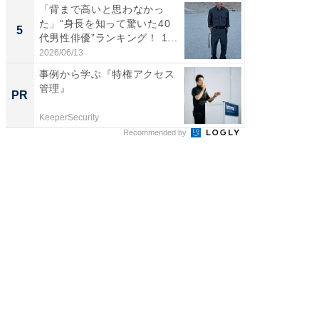
「背まで高いと思わなかっ
身長を知
た」“身長を知って驚いた40
性俳優」
5
5
代男性俳優”ランキング！ 1...
「鈴木
倒...
2026/06/13
2026/08/0
事例から学ぶ『特権アクセス
頑張ら
管理』
にくい
PR
PR
KeeperSecurity
森永乳業
Recommended by