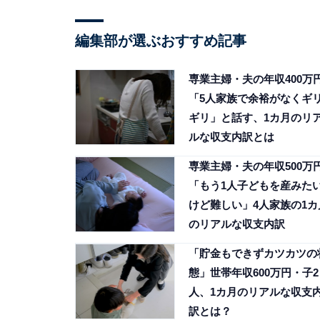
編集部が選ぶおすすめ記事
専業主婦・夫の年収400万
「5人家族で余裕がなくギ
ギリ」と話す、1カ月のリ
ルな収支内訳とは
専業主婦・夫の年収500万
「もう1人子どもを産みた
けど難しい」4人家族の1カ
のリアルな収支内訳
「貯金もできずカツカツの
態」世帯年収600万円・子2
人、1カ月のリアルな収支
訳とは？