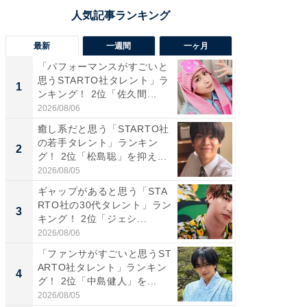
最新
一週間
一ヶ月
「パフォーマンスがすごいと
「癒し系
思うSTARTO社タレント」ラ
タレント
1
1
ンキング！ 2位「佐久間...
「井ノ原
2026/08/06
2026/08/0
癒し系だと思う「STARTO社
癒し系だ
の若手タレント」ランキン
の若手
2
2
グ！ 2位「松島聡」を抑え...
グ！ 2
2026/08/05
2026/08/0
ギャップがあると思う「STA
ギャップ
RTO社の30代タレント」ラン
RTO社
3
3
キング！ 2位「ジェシ...
キング！
2026/08/06
2026/08/0
「ファンサがすごいと思うST
「世界で
ARTO社タレント」ランキン
ARTO
4
4
グ！ 2位「中島健人」を...
グ！ 2
2026/08/05
2026/08/0