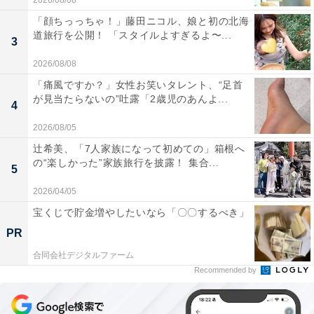
2026/08/08
「顔ちっっちゃ！」藤田ニコル、娘と初の北海
道旅行を公開！ 「スタイルよすぎるよ〜...
3
2026/08/08
「痛風ですか？」女性お笑いタレント、“足首
が見当たらないの”吐露「2歳児のあんよ...
4
2026/08/05
辻希美、「7人家族になって初めての」箱根へ
の“楽しかった”家族旅行を披露！ 集合...
5
2026/04/05
宝くじで貯金増やしたいなら「〇〇するべき」
PR
合同会社デジタルファーム
Recommended by