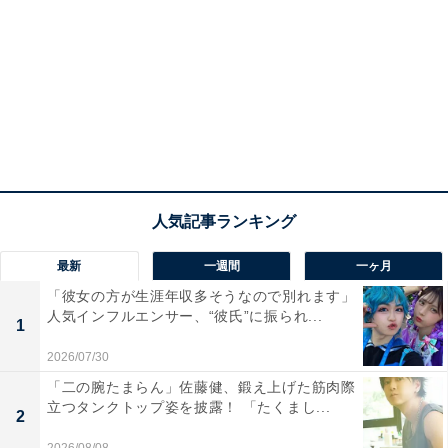
最新
一週間
一ヶ月
「彼女の方が生涯年収多そうなので別れます」
人気インフルエンサー、“彼氏”に振られ...
1
2026/07/30
「二の腕たまらん」佐藤健、鍛え上げた筋肉際
立つタンクトップ姿を披露！ 「たくまし...
2