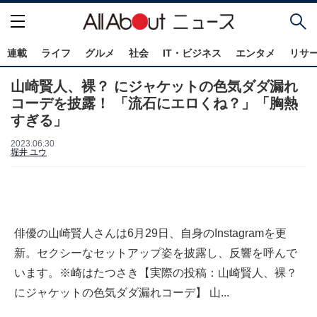
連載
ライフ
グルメ
社会
IT・ビジネス
エンタメ
リサ
山崎賢人、裸？ にジャケットの色気ダダ漏れ
コーデを披露！ 「流石にエロくね？」「胸熱
すぎる」
2023.06.30
堀井 ユウ
俳優の山崎賢人さんは6月29日、自身のInstagramを更
新。セクシーなセットアップ姿を披露し、反響を呼んで
います。※崎はたつさき【実際の投稿：山崎賢人、裸？
にジャケットの色気ダダ漏れコーデ】 山...