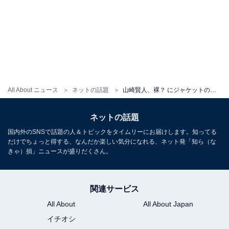
All About ニュース
ネットの話題
山崎賢人、裸？ にジャケットの色気ダダ漏れコーデを披露！ 「流石にエロくね？」「胸熱すぎる」
ネットの話題
国内外のSNSで話題の人＆トピックをタイムリーにお届けします。知ってる
だけでちょっと得する、なんだか楽しい気分になれる、ネット発「知ら（な
きゃ）損」ニュースが盛りだくさん。
関連サービス
All About
All About Japan
イチオシ