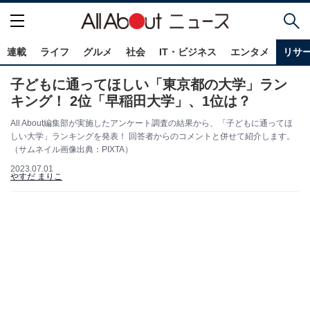
連載
ライフ
グルメ
社会
IT・ビジネス
エンタメ
リサ
子どもに通ってほしい「東京都の大学」ラン
キング！ 2位「早稲田大学」、1位は？
All About編集部が実施したアンケート調査の結果から、「子どもに通ってほ
しい大学」ランキングを発表！ 回答者からのコメントと併せて紹介します。
（サムネイル画像出典：PIXTA）
2023.07.01
やすだ まりこ