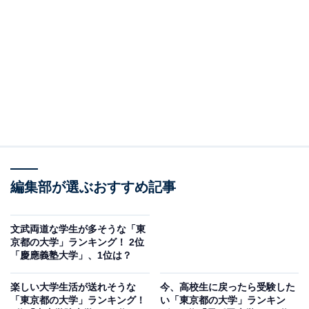
ンパスを置く早稲田大学でした。
1882年に大隈重信によって創設された「東京専門学校」
を前身とする私立大学。各学部での講義やゼミ活動、研
究活動のほか、専攻分野を問わず特定のテーマを追求で
きる「全学副専攻制度」や海外留学プログラム、企業や
自治体と連携した研究活動や提携講座など、多彩な学び
の場を提供しています。
編集部が選ぶおすすめ記事
また、多くの学生が所属するサークルは、大学公認の団
体が約500、非公認団体も合わせると約3000以上と非常
文武両道な学生が多そうな「東
京都の大学」ランキング！ 2位
に多いのが特徴。野球部や競走部、ラグビー蹴球部をは
「慶應義塾大学」、1位は？
じめとする体育各部は44に上り、日本を代表するアスリ
ートを輩出している団体もあります。
楽しい大学生活が送れそうな
今、高校生に戻ったら受験した
「東京都の大学」ランキング！
い「東京都の大学」ランキン