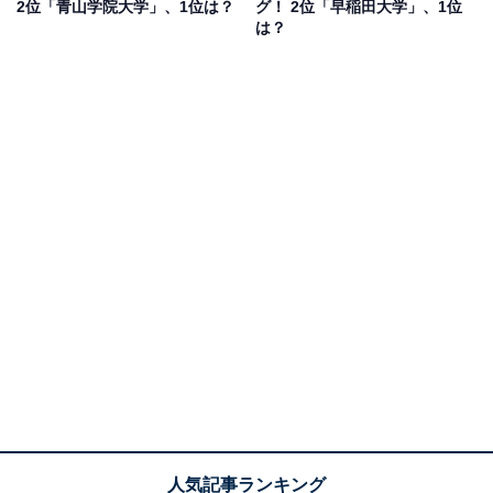
2位「青山学院大学」、1位は？
グ！ 2位「早稲田大学」、1位
は？
アンケートでは「誰が聞いても優秀だと思ってもらえそ
うだし、校風も自由そうだから（30代女性／東京都）」
「専門性と実学とをバランスよく学べると思うので（60
代男性／東京都）」「個性的。やる気があり、新しいこ
とを始める卒業生が多い印象（50代女性／神奈川県）」
「周りに優秀な学生が多いため人脈も広げられそうだか
ら（30代男性／北海道）」などのコメントが寄せられま
した。