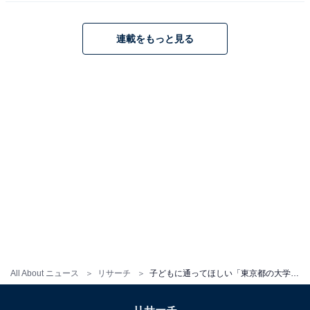
こちらもおすすめ
優秀な学生が多そうな「東京都の大学」ランキ
連載をもっと見る
ング！ 1位は「東京大学」、では2位は？
1
2
All About ニュース
リサーチ
子どもに通ってほしい「東京都の大学」ランキング！ 2位「早稲田大学」、1位は？