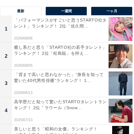
最新
一週間
一ヶ月
「パフォーマンスがすごいと思うSTARTO社タ
レント」ランキング！ 2位「佐久間...
1
2026/08/06
癒し系だと思う「STARTO社の若手タレント」
ランキング！ 2位「松島聡」を抑え...
1位：東京大学
2
2026/08/05
1位に選ばれたのは、文京区、目黒区などにキャンパス
「背まで高いと思わなかった」“身長を知って
を置く東京大学でした。
驚いた40代男性俳優”ランキング！ 1...
3
2026/06/13
「世界的視野をもった市民的エリート」の育成を教育理
高学歴だと知って驚いたSTARTOタレントラン
キング！ 2位「ラウール（Snow...
念とし、独自のカリキュラムを設定している東京大学。
4
1、2年生で教養教育（リベラル・アーツ教育）を受け、
2025/07/13
基礎的な知識と学術的な方法を身に付けた後、3年生か
美しいと思う「昭和の女優」ランキング！