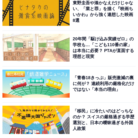
東野圭吾や湊かなえだけじゃな
※回答者コメントは原文ママです
い、「業と罪」を描く『映画ち
いかわ』から強く連想した映画
8選
＞18位までの全ランキング結果を見る
20年間「駆け込み実績ゼロ」の
学校も…「こども110番の家」
は本当に必要？ PTAが直面する
理想と現実
「青春18きっぷ」販売激減の裏
に何が？ 連続利用の厳格化だけ
ではない「本当の理由」
「移民」に冷たいのはどっちな
のか？ スイスの厳格過ぎる学歴
選別と、日本の曖昧過ぎる外国
人政策