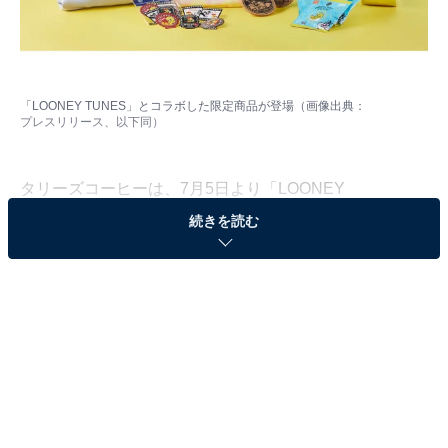
「LOONEY TUNES」とコラボした限定商品が登場（画像出典：
プレスリリース
、以下同）
タリーズコーヒーは、7月5日より「LOONEY
TUNES（ルーニー・テューンズ）」とコラボレーション
続きを読む
したドリンクやフード、グッズなどを発売。また、オン
ラインストア限定グッズも販売されます。
トゥイーティーやシルベスターをデザインしたア
イテムが登場
アメリカをはじめ世界中で親しまれている「ルーニー・