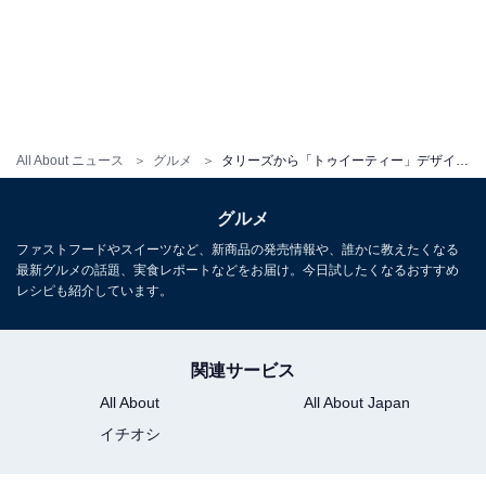
レモンヨーグルトムースケーキ
レモン果汁入りのヨーグルトムースで、さっぱりと軽い
口あたりのケーキ。トゥイーティーの瞳をイメージし
た、ブルーのアラザンがトッピングされています。
All About ニュース
グルメ
タリーズから「トゥイーティー」デザインの限定商品が登場！ 色鮮やかなドリンクなどが7月5日から
■「キャラメルポップコーン＆プレッツェル」（税込305
グルメ
円）
ファストフードやスイーツなど、新商品の発売情報や、誰かに教えたくなる
最新グルメの話題、実食レポートなどをお届け。今日試したくなるおすすめ
レシピも紹介しています。
関連サービス
All About
All About Japan
イチオシ