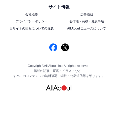
サイト情報
会社概要
広告掲載
プライバシーポリシー
著作権・商標・免責事項
当サイトの情報についての注意
All About ニュースについて
キャラメルポップコーン＆プレッツェル
キャラメルフレーバーのポップコーンと、塩味の効いた
プレッツェルをミックス。トゥイーティーとシルベスタ
ーのポップなデザインのパッケージで、お出かけのお供
Copyright©All About, Inc. All rights reserved.
にもぴったりです。
掲載の記事・写真・イラストなど、
すべてのコンテンツの無断複写・転載・公衆送信等を禁じます。
※ドリンク・フードの価格は店内飲食時の価格です。テ
イクアウトの場合は税率が異なります
＞次ページ：店舗販売グッズやオンライン限定のアイテ