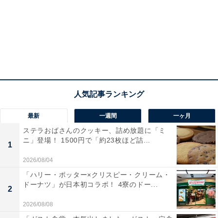
LOONEY TUNES バナナフルーツミックス＆ヨーグルトスワークル(R)
バナナをメインに、オレンジなどのフルーツをミックス
したフローズンと、優しい甘みのハニーヨーグルトが2
層に重なった、見た目も鮮やかなフローズンドリンク。
最新
一週間
一ヶ月
混ぜながら飲むと、フルーティで爽やかなフローズン
ステラおばさんのクッキー、詰め放題に「ミ
と、ヨーグルトのまろやかなコクの絶妙なバランスを楽
ニ」登場！ 1500円で「約23枚ほど詰...
1
しめます。
2026/08/04
「ハリー・ポッター×クリスピー・クリーム・
トゥイーティーの表情をデザインしたステッカー付きの
ドーナツ」が日本初コラボ！ 4寮のドー...
2
カップに入っており、デザインは4種類。ステッカーは
2026/08/08
はがすことができます。