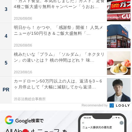
「ガスト食堂、本気出しました」ガスト、定食
4種ご飯大盛り無料キャンペーン「うおお...
3
2026/08/06
明日から！ かつや、「感謝祭」開催！ 人気メ
ニューが150円引き＆ご飯大盛無料「...
4
2026/08/06
桃みたいな「プラム」「ソルダム」「ネクタリ
ン」の違いとは？ 桃の仲間はどれ？ 味...
5
2023/08/16
カードローン50万円以上の人は、返済を3～6
ヶ月停止して『大幅に減額してから返済...
PR
渋谷法務総合事務所
Recommended by
フードは3種類登場
■「チョコバナナドーナツ」（税込365円）