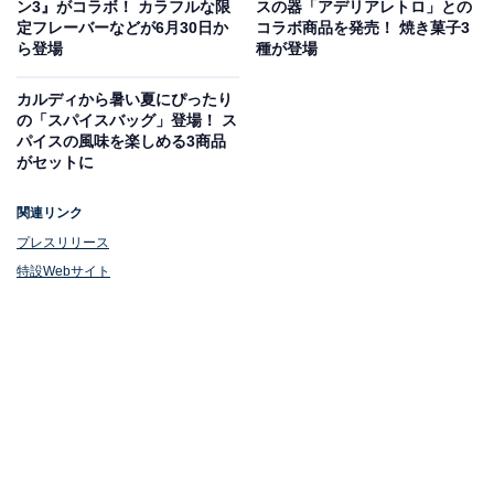
ン3』がコラボ！ カラフルな限
スの器「アデリアレトロ」との
定フレーバーなどが6月30日か
コラボ商品を発売！ 焼き菓子3
ら登場
種が登場
カルディから暑い夏にぴったり
の「スパイスバッグ」登場！ ス
爽やかなフローズンドリンク
パイスの風味を楽しめる3商品
がセットに
■「LOONEY TUNES バナナフルーツミックス＆ヨーグ
関連リンク
ルトスワークル(R)」（税込690円）
プレスリリース
特設Webサイト