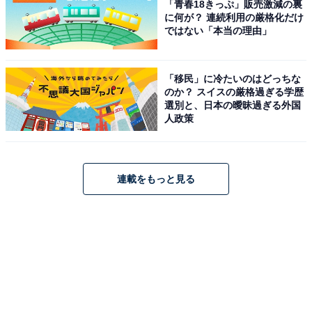
「青春18きっぷ」販売激減の裏
ョコがかかっており、誰もが大好きな定番の味わいで
に何が？ 連続利用の厳格化だけ
す。
ではない「本当の理由」
■「レモンヨーグルトムースケーキ」（税込550円）
「移民」に冷たいのはどっちな
のか？ スイスの厳格過ぎる学歴
選別と、日本の曖昧過ぎる外国
人政策
連載をもっと見る