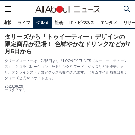
連載
ライフ
グルメ
社会
IT・ビジネス
エンタメ
リサ
タリーズから「トゥイーティー」デザインの
限定商品が登場！ 色鮮やかなドリンクなどが7
月5日から
タリーズコーヒーは、7月5日より「LOONEY TUNES（ルーニー・テューン
ズ）」とコラボレーションしたドリンクやフード、グッズなどを発売。ま
た、オンラインストア限定グッズも販売されます。（サムネイル画像出典：
タリーズ公式Webサイトより）
2023.06.29
モリタアヤリ