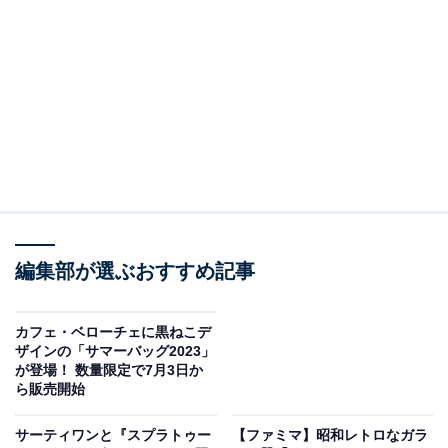
テューンズ」から、今回は大きな青い瞳と、かわいい声
が特徴のカナリア「トゥイーティー」と、赤い鼻がチャ
ーミングな猫「シルベスター」をデザインしたアイテム
が登場。トゥイーティーをイメージした鮮やかな黄色の
ドリンクや限定グッズなど、種類豊富なラインアップで
す。
編集部が選ぶおすすめ記事
カフェ・ベローチェに黒ねこデ
ザインの「サマーバッグ2023」
が登場！ 数量限定で7月3日か
ら販売開始
サーティワンと『スプラトゥー
【ファミマ】昭和レトロなガラ