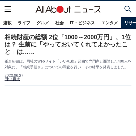
連載
ライフ
グルメ
社会
IT・ビジネス
エンタメ
リサ
相続財産の総額 2位「1000～2000万円」、1位
は？ 生前に「やっておいてくれてよかったこ
と」は……
鎌倉新書は、同社のWebサイト「いい相続」経由で専門家と面談した400人を
対象に、「相続手続き」についての調査を行い、その結果を発表しました。
2023.06.27
田中 寛大