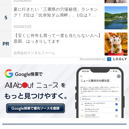
2026/08/05
夏に行きたい「三重県の穴場秘境」ランキン
故人が生前に「やっておいてくれてよかったこと」は、
グ！ 2位は「比奈知ダム湖畔」、1位は？...
5
「銀行口座の解約」が最も多く、40.4％でした。銀行口
2025/07/25
座解約には、被相続人の戸籍謄本や相続人全員の印鑑証
明書などの書類が必要なので、本人による解約よりも手
【宝くじ何年も買って一度も当たらない人へ】
原因、はっきりしてます
間がかかります。次いで「財産がまとめて記録されてい
PR
た（24.8％）」「財産の分け方を事前に意思表示してく
合同会社デジタルファーム
れていた（24.1％）」が続きました。
Recommended by
「こうしておけばよかったこと」については「日頃から
相続についてもっと勉強しておくべきだった」「生前元
気なうちに、相続について相談しておけばよかった」が
ともに51.6％で最多でした。また、「WEBサービスや各
種パスワードをまとめておいてほしかった」という意見
も見られました。