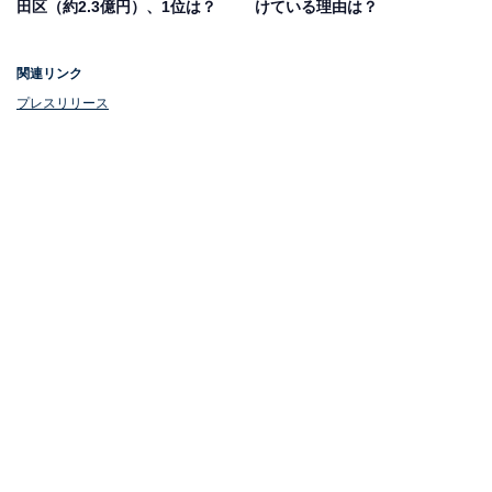
田区（約2.3億円）、1位は？
けている理由は？
関連リンク
プレスリリース
相続手続きにかかった費用は「30万円未満」が最
多
専門家に依頼した相続手続きにかかった費用は、「30万
円未満（56.5％）」と答えた人が最多でした。しかし
「相続税申告あり」と答えた人を見ると、「30万円未
満」は28.5％と、全体の場合よりも少なくなりました。
なお、手続きの種類で最も多かったのは、「遺産分割協
議書の作成（70.9％）」でした。次いで、「不動産の名
義変更（64.2％）」「戸籍収集（60.4％）」が続きま