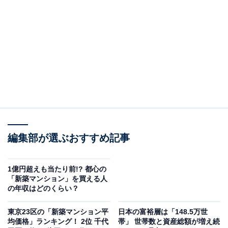
相続人が東京都に住んでいる場合だけで見ると、「2000
万円～3000万円未満（20.9％）」が最多で、「1000万円
未満」は11.6％でした。
相続財産の種類に関しては「土地・建物（89.8％）」が
トップで、続いて「現金・預貯金（69％）」「生命保険
（25.3％）」となっています。また、SuicaやPayPayな
どの「電子マネー（1.3％）」を挙げる人もいました。
編集部が選ぶおすすめ記事
1億円超えも当たり前!? 都心の
「新築マンション」を買える人
の年収はどのくらい？
東京23区の「新築マンション平
日本の富裕層は「148.5万世
均価格」ランキング！ 2位 千代
帯」 世帯数と資産総額が増え続