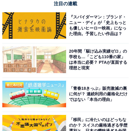
注目の連載
＞次ページ：相続財産の総額、故人が生前に「やってお
『スパイダーマン：ブランド・
いてくれてよかったこと」全結果を見る
ニュー・デイ』が「史上もっと
も優しいヒーロー映画」になっ
た理由。予習したい作品は？
20年間「駆け込み実績ゼロ」の
学校も…「こども110番の家」
は本当に必要？ PTAが直面する
理想と現実
「青春18きっぷ」販売激減の裏
に何が？ 連続利用の厳格化だけ
ではない「本当の理由」
「移民」に冷たいのはどっちな
のか？ スイスの厳格過ぎる学歴
選別と、日本の曖昧過ぎる外国