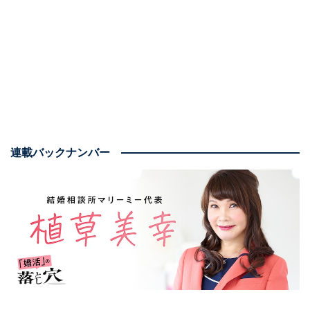
「若く見えるとよく言われるんです」。
これまで1000人以上の婚活女性から、この言葉を聞いて
きました。その心は「だから年下の若い男性を紹介し
て！」ということなのですが、正直に言うと、実年齢以
上に若く見えた人はほぼいません。
連載バックナンバー
筆者の結婚相談所に入会してきた50歳会社役員のTさん
は、お相手の希望年齢を「35歳から45歳まで」とプロフ
ィールに書き込んでいました。そこで「15歳年下の男性
を紹介するのは、正直難しいです」とお伝えすると、
「去年まで付き合っていた彼氏は10歳年下。結婚相談所
にお金を払うわけだから、15歳年下と結婚できるでし
ょ？」と言い放ちました。