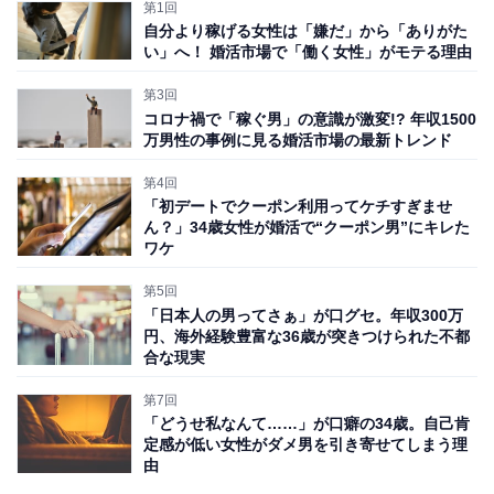
第1回
自分より稼げる女性は「嫌だ」から「ありがた
自称「若く見える」女性は年下男性にモテる？
い」へ！ 婚活市場で「働く女性」がモテる理由
第3回
話を聞いてみると、彼女が45歳の時に35歳の彼と知り合
コロナ禍で「稼ぐ男」の意識が激変!? 年収1500
万男性の事例に見る婚活市場の最新トレンド
って5年間交際していたのだそうです。しかし、その男
性とは結婚に至っていませんし、現在は50歳の大台に乗
第4回
っていますから、さらに難易度が高いのです。
「初デートでクーポン利用ってケチすぎませ
ん？」34歳女性が婚活で“クーポン男”にキレた
ワケ
そう説得しても条件を譲らないため年下男性とのマッチ
第5回
ングを試みましたが、案の定、空振りの連続。プライド
「日本人の男ってさぁ」が口グセ。年収300万
円、海外経験豊富な36歳が突きつけられた不都
の高い彼女は現実を受け入れられず、「ここにはロクな
合な現実
男がいないわね」という捨てぜりふを残して退会しまし
第7回
た。
「どうせ私なんて……」が口癖の34歳。自己肯
定感が低い女性がダメ男を引き寄せてしまう理
由