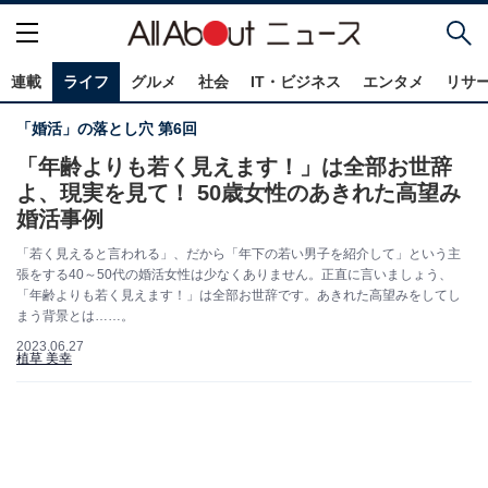
連載
ライフ
グルメ
社会
IT・ビジネス
エンタメ
リサ
「婚活」の落とし穴 第6回
「年齢よりも若く見えます！」は全部お世辞
よ、現実を見て！ 50歳女性のあきれた高望み
婚活事例
「若く見えると言われる」、だから「年下の若い男子を紹介して」という主
張をする40～50代の婚活女性は少なくありません。正直に言いましょう、
「年齢よりも若く見えます！」は全部お世辞です。あきれた高望みをしてし
まう背景とは……。
2023.06.27
植草 美幸