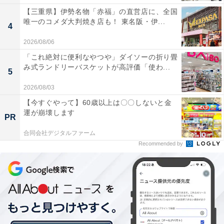
【三重県】伊勢名物「赤福」の直営店に、全国
唯一のコメダ大判焼き店も！ 東名阪・伊...
4
2026/08/06
「これ絶対に便利なやつや」ダイソーの折り畳
み式ランドリーバスケットが高評価「使わ...
5
2026/08/03
【今すぐやって】60歳以上は〇〇しないと金
運が崩壊します
PR
合同会社デジタルファーム
Recommended by
幸せな結婚ができる40～50代女性の結婚観
では、40～50代の女性はマッチングできないのかという