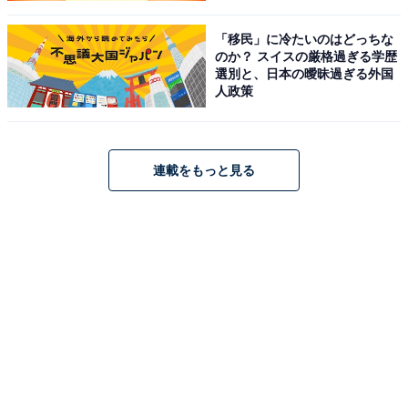
ていて“夢見るアラフィフ”ではありません。年収は600万
円あり、相手に対しての条件を広げて「再婚者可、60代
「移民」に冷たいのはどっちな
まで可」としたことで、マッチングに苦労することはあ
のか？ スイスの厳格過ぎる学歴
選別と、日本の曖昧過ぎる外国
りませんでした。
人政策
3人と仮交際に入り、離婚歴がある農業を営む62歳の男
連載をもっと見る
性とご結婚されました。彼は仕事と介護を笑顔で乗り切
った彼女の根性と優しさに心を打たれたのだそう。また
彼女も、ガーデニングの趣味があったため農家に嫁ぐこ
とに抵抗はなく、定年後に本格的な土いじりをしたいと
思っていたことがご縁につながりました。
2組ともに、高望みをすることなく、自分が望む結婚生
活に合うお相手を見極めた結果としてぴったりの相手を
見つけたのです。