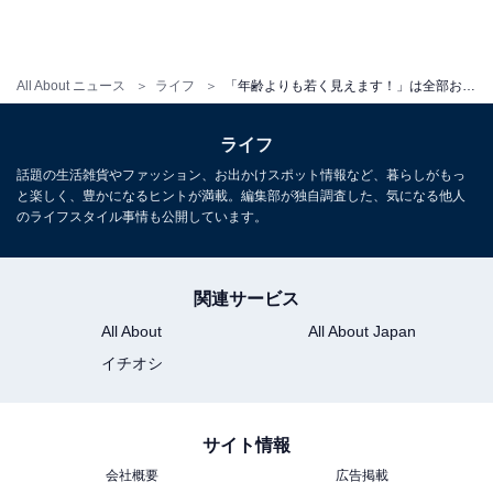
年上女性×年下男性の大恋愛はドラマの中だけ！
All About ニュース
ライフ
「年齢よりも若く見えます！」は全部お世辞よ、現実を見て！ 50歳女性のあきれた高望み婚活事例
そもそも年上女性と年下男性の大恋愛は、ドラマなど“大
ライフ
人のおとぎ話”の中での話。視聴者層のニーズをかなえる
話題の生活雑貨やファッション、お出かけスポット情報など、暮らしがもっ
のがエンターテインメントですが、現実は違います。好
と楽しく、豊かになるヒントが満載。編集部が独自調査した、気になる他人
のライフスタイル事情も公開しています。
きなだけ夢を見られるのはうら若き20代の特権ですか
ら、大人がおとぎ話を信じ続けて時間を浪費してしまう
のは非常にもったいないこと。
関連サービス
All About
All About Japan
イチオシ
はっきり言うと、年上好みの男性はほんの一握りです。
同世代か年上の男性に目を向けた方が分母を増やせます
から結婚の確率が上がります。結婚したいと思うなら、
サイト情報
1日でも早く婚活を始めて、現実を客観視すること。そ
会社概要
広告掲載
して、自分の条件に合う相手が自分を選ぶメリットを、