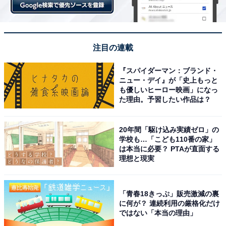
とそんなことはありません。
筆者が代表を務める結婚相談所マリーミーでは、42歳で
注目の連載
7歳年下の男性と結婚した女医さんが、“女性年上”の「年
の差婚」最高記録です。彼女は年収2000万円で、スリム
『スパイダーマン：ブランド・
な体形の美人。お世辞ではなく本当に30代と言われても
ニュー・デイ』が「史上もっと
も優しいヒーロー映画」になっ
納得の若々しさでした。お相手は年収600万円ほど、転
た理由。予習したい作品は？
勤族の国家公務員男性でした。
20年間「駆け込み実績ゼロ」の
学校も…「こども110番の家」
54歳のCさんは、仕事と両親の介護に追われる毎日を送
は本当に必要？ PTAが直面する
り、気が付くと50代半ばになっていたという女性です。
理想と現実
父親が亡くなり、認知症が進んだ母親が施設に入ったこ
とで、「自分の人生を丁寧に生きるパートナーがほし
「青春18きっぷ」販売激減の裏
い」とマリーミーに入会しました。彼女は30年ほど恋愛
に何が？ 連続利用の厳格化だけ
ではない「本当の理由」
から遠ざかっていましたが、介護を通して内面も成熟し