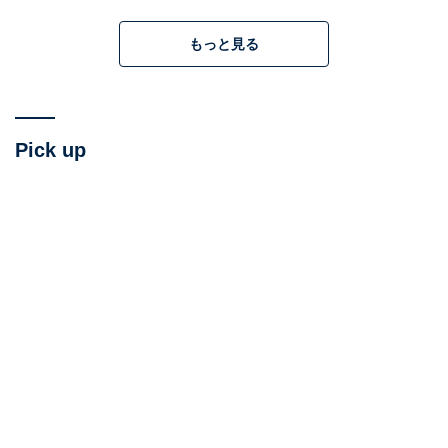
もっと見る
Pick up
「年齢よりも若く見えます！」は全部お世辞よ、
現実を見て！
この女性がどうだったかは分かりませんが、40～50代ま
で真面目に働いていれば社会的な地位が上がり、マネジ