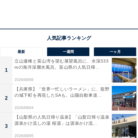
メントする立場になります。すると、年上女性が上司、
年下男子が部下になることもあります。周りも上司を敬
い、気を遣いますから、「先輩は30代にしか見えないで
すよ。若く見えますから！」とお世辞を言うこともある
でしょう。
最新
一週間
一ヶ月
部下としてはコミュニケーションを円滑にし、仕事をう
立山連峰と富山湾を望む展望風呂に、水深333
mの海洋深層水風呂。富山県の人気日帰...
まく回すためなのですが、本気で「私は、30代女性に負
1
けない若さなんだから、部下と同じくらいの年下男性と
2026/08/06
結婚できるはず」という高望みをしてしまうことがある
【兵庫県】「世界一忙しいラーメン」に、龍野
のです。
の城下町を再現したSAも。山陽自動車道...
2
2026/08/04
「年齢よりも若く見える」と言われても、自分や周囲を
【山梨県の人気日帰り温泉】「山梨日帰り温泉
源泉かけ流しの湯 桜湯」は源泉かけ流...
客観的に見てみましょう。真に受けて夢を見ず、現実を
3
見ることが重要なのです。
2026/08/05