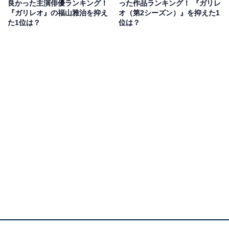
良かった主演俳優ランキング！
った作品ランキング！ 『ガリレ
回答者からは、「飄々として掴みどころのない人物の演
『ガリレオ』の福山雅治を抑え
オ（第2シーズン）』を抑えた1
た1位は？
位は？
技が上手いから（25歳女性）」「破天荒な行動派、人柄
で周りを引っ張っていくところがハマり役だったと思い
ます（42歳女性）」「木村さんじゃないと、久留生さん
の気の抜けた雰囲気は出せないと感じたから。カリスマ
性が強かった（23歳女性）」など、仕事に関しては強い
信念を持つ反面、普段はひょうひょうとした雰囲気の主
人公を演じられるのは木村さんしかいない！ との声も上
がりました。