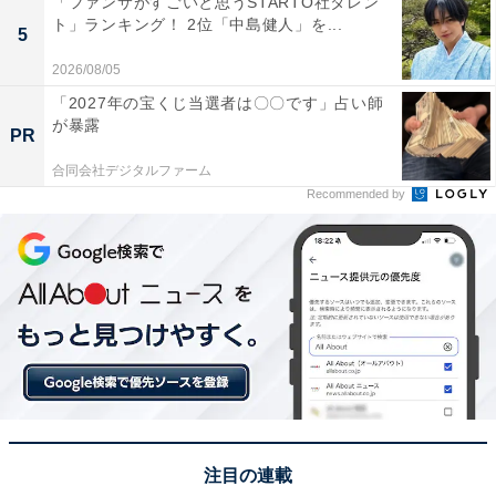
「ファンサがすごいと思うSTARTO社タレン
ト」ランキング！ 2位「中島健人」を...
5
回答者からは、「回を追うごとに医師としての知性も感
2026/08/05
じられるようになり自然にドラマの世界に入り込めたか
「2027年の宝くじ当選者は〇〇です」占い師
ら（48歳女性）」「専門用語を使っているときがすごく
が暴露
PR
ナチュラルでした（35歳女性）」「意識せずにスッと入
合同会社デジタルファーム
ってきたように感じたから（31歳男性）」「無口で背中
Recommended by
で語る感じがとても良かった（46歳女性）」など、医師
としての立ち居振る舞いが自然で違和感がなかったとの
声が多数寄せられました。
＞次ページ：8位までのランキング結果を見る
注目の連載