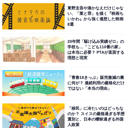
東野圭吾や湊かなえだけじゃな
い、「業と罪」を描く『映画ち
いかわ』から強く連想した映画
8選
20年間「駆け込み実績ゼロ」の
学校も…「こども110番の家」
は本当に必要？ PTAが直面する
理想と現実
「青春18きっぷ」販売激減の裏
に何が？ 連続利用の厳格化だけ
こちらもおすすめ
ではない「本当の理由」
2010年代月9ドラマで演技が良かった主演ジャ
ニーズランキング！ 1位『コード・ブルー』山
下智久、2位は？
「移民」に冷たいのはどっちな
のか？ スイスの厳格過ぎる学歴
選別と、日本の曖昧過ぎる外国
人政策