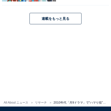
連載をもっと見る
1
2
All About ニュース
リサーチ
2010年代「月9ドラマ」で“ハマり役”だった主演ジャニーズランキング！ 『HERO』の木村拓哉、1位は？