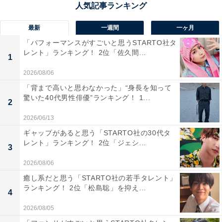
最新
一週間
一ヶ月
「パフォーマンスがすごいと思うSTARTO社タ
レント」ランキング！ 2位「佐久間...
1
2026/08/06
「背まで高いと思わなかった」“身長を知って
第1位：山下智久『コード・ブルー -ドクターヘリ
驚いた40代男性俳優”ランキング！ 1...
2
緊急救命- 2nd season／3rd season』
2026/06/13
ギャップがあると思う「STARTO社の30代タ
第1位は、2010年代には2nd season・3rd seasonが放送
レント」ランキング！ 2位「ジェシ...
3
され、さらには劇場版も公開された人気シリーズ『コー
2026/08/06
ド・ブルー』で主演を務めた山下智久さんでした。ドラ
癒し系だと思う「STARTO社の若手タレント」
マが放送されると、日本初のドクターヘリを題材とした
ランキング！ 2位「松島聡」を抑え...
4
医療ドラマとして注目が集まりましたが、山下さん演じ
る主人公・藍沢耕作が医師として成長していく姿に魅了
2026/08/05
される視聴者が続出しました。