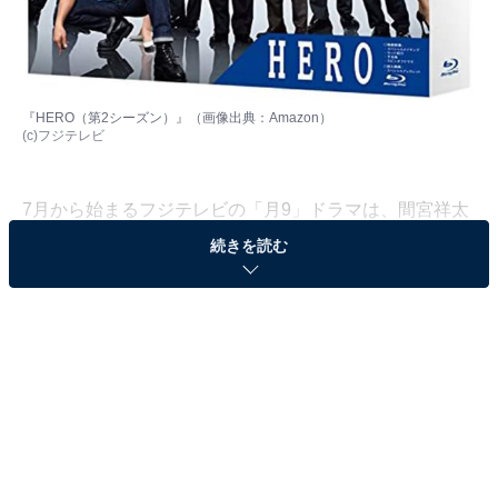
『HERO（第2シーズン）』（画像出典：
Amazon
）
(c)フジテレビ
7月から始まるフジテレビの「月9」ドラマは、間宮祥太
朗さんがダブル主演を務める『真夏のシンデレラ』で
続きを読む
す。真夏の海を舞台にした8人の男女が織りなす“王道恋
愛ドラマ”で、「月9」としては7年ぶりのラブストーリー
として注目を集めています。
All About編集部は、5月29日〜6月12日の期間、全国10〜
60代の男女378人を対象に、“王道恋愛ドラマ”も多かった
「2010年代の月9ドラマ」に関する独自アンケート調査
を実施しました。今回はその中から、2010年代の月9ド