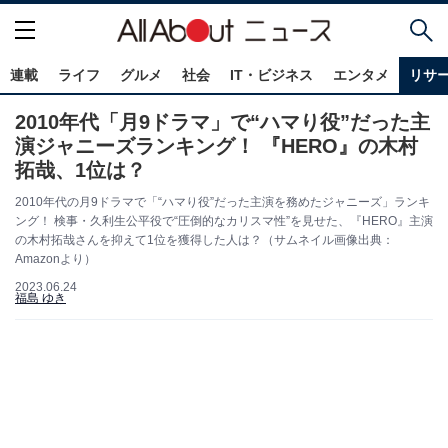
連載
ライフ
グルメ
社会
IT・ビジネス
エンタメ
リサ
2010年代「月9ドラマ」で“ハマり役”だった主
演ジャニーズランキング！ 『HERO』の木村
拓哉、1位は？
2010年代の月9ドラマで「“ハマり役”だった主演を務めたジャニーズ」ランキ
ング！ 検事・久利生公平役で“圧倒的なカリスマ性”を見せた、『HERO』主演
の木村拓哉さんを抑えて1位を獲得した人は？（サムネイル画像出典：
Amazonより）
2023.06.24
福島 ゆき