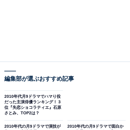
ラマで「“ハマり役”だったと思う主演を務めたジャニー
ズ」ランキングを紹介します。
＞8位までのランキング結果
第2位：木村拓哉『HERO（第2シーズン）』
第2位は、『HERO（第2シーズン）』で主人公の検事・
編集部が選ぶおすすめ記事
久利生公平（くりうこうへい）役を演じた木村拓哉さ
ん。検事らしからぬカジュアルな外見に反して正義感が
強く、1つ1つの事件に真っ向から挑む姿が共感を得まし
2010年代月9ドラマでハマり役
だった主演俳優ランキング！ 3
た。破天荒な久利生に振り回される検察事務官・麻木千
位『失恋ショコラティエ』石原
佳役を演じた北川景子さんとの掛け合いも見どころで
さとみ、TOP2は？
す。
2010年代の月9ドラマで演技が
2010年代の月9ドラマで面白か