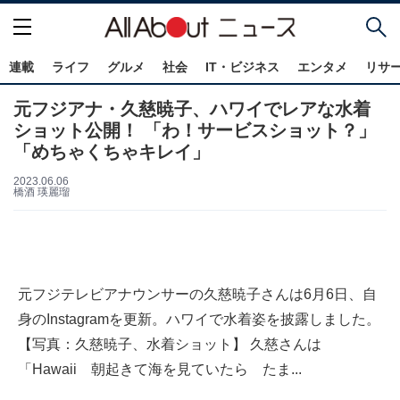
連載
ライフ
グルメ
社会
IT・ビジネス
エンタメ
リサ
元フジアナ・久慈暁子、ハワイでレアな水着
ショット公開！ 「わ！サービスショット？」
「めちゃくちゃキレイ」
2023.06.06
橋酒 瑛麗瑠
元フジテレビアナウンサーの久慈暁子さんは6月6日、自
身のInstagramを更新。ハワイで水着姿を披露しました。
【写真：久慈暁子、水着ショット】 久慈さんは
「Hawaii 朝起きて海を見ていたら たま...