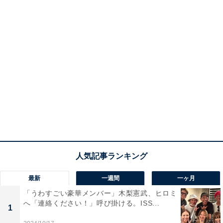
最新
一週間
一ヶ月
「うわすごい豪華メンバー」木梨憲武、ヒロミ
へ「連絡ください！」呼び掛ける。ISS...
1