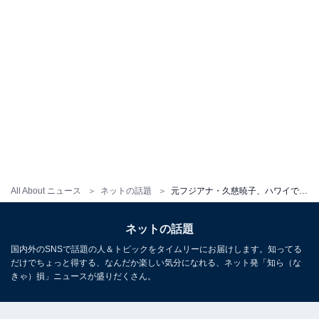
All About ニュース
ネットの話題
元フジアナ・久慈暁子、ハワイでレアな水着ショット公開！ 「わ！サービスショット？」「めちゃくちゃキレイ」
ネットの話題
国内外のSNSで話題の人＆トピックをタイムリーにお届けします。知ってる
だけでちょっと得する、なんだか楽しい気分になれる、ネット発「知ら（な
きゃ）損」ニュースが盛りだくさん。