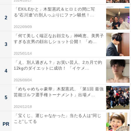
2024/10/17
「EXILEかと」木梨憲武＆ヒロミの間に写
る“石川遼”の別人っぷりにファン騒然！...
2
2022/09/09
「何て美しく端正なお顔立ち」神崎恵、美男子
すぎる次男の顔出しショット公開！ 「め...
3
2025/01/14
「え、別人過ぎん？」お笑い芸人、2カ月で約
12kgのダイエットに成功！ 「イケメ...
4
2026/08/04
「めちゃめちゃ豪華」木梨憲武、「第1回 最強
芸能ゴルフ選手権トーナメント」出場メ...
5
2024/12/18
「宝くじ、運じゃなかった」当たる人は“同じ
こと”してる
PR