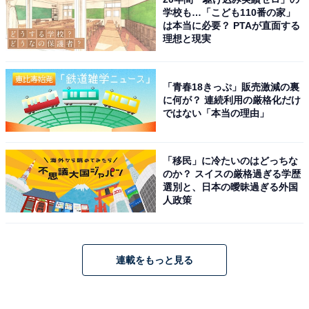
学校も…「こども110番の家」
は本当に必要？ PTAが直面する
理想と現実
「青春18きっぷ」販売激減の裏
に何が？ 連続利用の厳格化だけ
ではない「本当の理由」
「移民」に冷たいのはどっちな
のか？ スイスの厳格過ぎる学歴
選別と、日本の曖昧過ぎる外国
人政策
連載をもっと見る