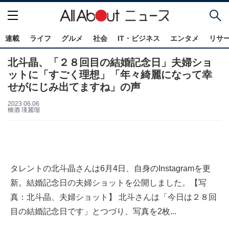
連載
ライフ
グルメ
社会
IT・ビジネス
エンタメ
リサ
北斗晶、「２８回目の結婚記念日」夫婦ショ
ットに「すごく理想」「年々綺麗になって幸
せがにじみ出てますね」の声
2023.06.06
橋酒 瑛麗瑠
タレントの北斗晶さんは6月4日、自身のInstagramを更
新。結婚記念日の夫婦ショットを公開しました。【写
真：北斗晶、夫婦ショット】 北斗さんは「今日は２８回
目の結婚記念日です」とつづり、写真を2枚...