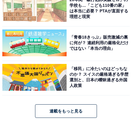
学校も…「こども110番の家」
は本当に必要？ PTAが直面する
理想と現実
「青春18きっぷ」販売激減の裏
に何が？ 連続利用の厳格化だけ
ではない「本当の理由」
「移民」に冷たいのはどっちな
のか？ スイスの厳格過ぎる学歴
選別と、日本の曖昧過ぎる外国
人政策
連載をもっと見る