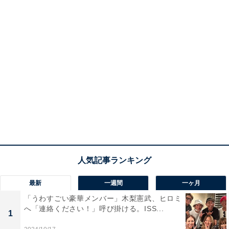
最新
一週間
一ヶ月
「うわすごい豪華メンバー」木梨憲武、ヒロミ
へ「連絡ください！」呼び掛ける。ISS...
1