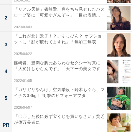
2024/10/17
「リアル天使」篠崎愛、肩をちら見せしたバス
ローブ姿に「可愛すぎんぞ～」「目の表情...
2
2023/03/03
「これが北川景子！？」すっぴん？ オフショ
ットに「顔が疲れてますね」「無加工無表...
3
2025/04/22
篠崎愛、豊満な胸元あらわなセクシー写真に
「大変けしからんです」「天下一の美女です...
4
2022/01/05
「ガリガリやんけ」空気階段・鈴木もぐら、マ
イナス38kg！ 衝撃のビフォーアフタ...
5
2026/04/07
「〇〇した後に必ず宝くじを買いなさい」貧乏
が億万長者に
PR