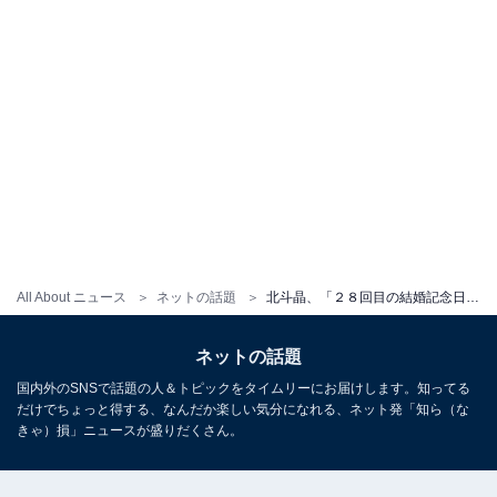
All About ニュース
ネットの話題
北斗晶、「２８回目の結婚記念日」夫婦ショットに「すごく理想」「年々綺麗になって幸せがにじみ出てますね」の声
ネットの話題
国内外のSNSで話題の人＆トピックをタイムリーにお届けします。知ってる
だけでちょっと得する、なんだか楽しい気分になれる、ネット発「知ら（な
きゃ）損」ニュースが盛りだくさん。