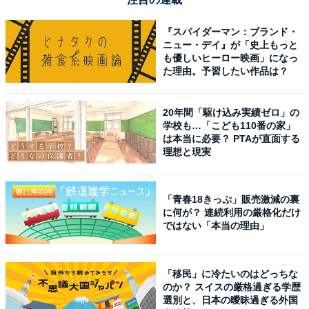
『スパイダーマン：ブランド・
ニュー・デイ』が「史上もっと
も優しいヒーロー映画」になっ
た理由。予習したい作品は？
20年間「駆け込み実績ゼロ」の
学校も…「こども110番の家」
は本当に必要？ PTAが直面する
理想と現実
「青春18きっぷ」販売激減の裏
に何が？ 連続利用の厳格化だけ
ではない「本当の理由」
「移民」に冷たいのはどっちな
のか？ スイスの厳格過ぎる学歴
選別と、日本の曖昧過ぎる外国