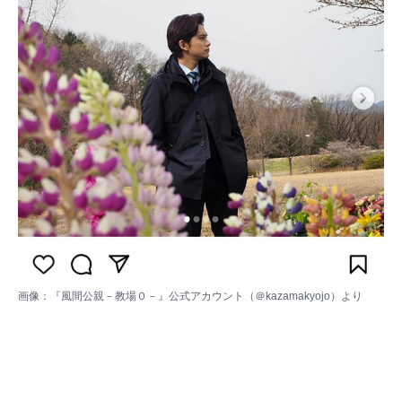
画像：
『風間公親－教場０－』公式アカウント（＠kazamakyojo）
より