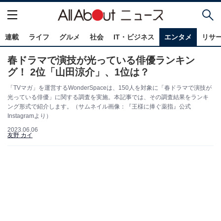
連載
ライフ
グルメ
社会
IT・ビジネス
エンタメ
リサ
春ドラマで演技が光っている俳優ランキン
グ！ 2位「山田涼介」、1位は？
「TVマガ」を運営するWonderSpaceは、150人を対象に「春ドラマで演技が
光っている俳優」に関する調査を実施。本記事では、その調査結果をランキ
ング形式で紹介します。（サムネイル画像：『王様に捧ぐ薬指』公式
Instagramより）
2023.06.06
友野 カイ