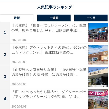
最新
一週間
一ヶ月
【兵庫県】「世界一忙しいラーメン」に、龍野
の城下町を再現したSAも。山陽自動車道...
1
2026/08/04
【栃木県】アウトレット近くのSAに、600㎡の
広々ドッグランも！ 東北自動車道の...
2
2026/08/05
【山梨県の人気日帰り温泉】「山梨日帰り温泉
源泉かけ流しの湯 桜湯」は源泉かけ流...
3
2026/08/05
「面白いのあったから購入〜」ダイソーのポッ
プアップランドリーバッグが話題。“さま...
4
2026/08/03