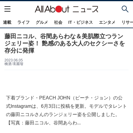
連載
ライフ
グルメ
社会
IT・ビジネス
エンタメ
リサ
藤田ニコル、谷間あらわな＆美肌際立つラン
ジェリー姿！ 艶感のある大人のセクシーさを
存分に発揮
2023.06.05
橋酒 瑛麗瑠
下着ブランド・PEACH JOHN（ピーチ・ジョン）の公
式Instagramは、6月3日に投稿を更新。モデルでタレント
の藤田ニコルさんのランジェリー姿を公開しました。
【写真：藤田ニコル、谷間あらわ...