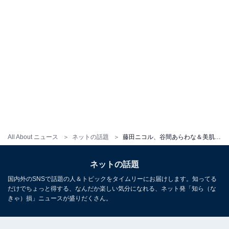
All About ニュース
ネットの話題
藤田ニコル、谷間あらわな＆美肌際立つランジェリー姿！ 艶感のある大人のセクシーさを存分に発揮
ネットの話題
国内外のSNSで話題の人＆トピックをタイムリーにお届けします。知ってる
だけでちょっと得する、なんだか楽しい気分になれる、ネット発「知ら（な
きゃ）損」ニュースが盛りだくさん。