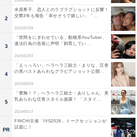
2026/08/08
水原希子、恋人とのラブラブショットに反響！
交際3年も報告「幸せそうで嬉しい」「...
2
2025/07/28
「世間をにぎわせている」動物系YouTuber、
違法行為の告発に声明「飼育してい...
3
2025/02/07
「えっっろい」ヘラヘラ三銃士・まりな、圧巻
の美バストあらわなグラビアショット公開...
4
2023/09/29
「豊胸！？」ヘラヘラ三銃士・ありしゃん、美
乳あらわな圧巻スタイル披露！ 「スタイ...
5
2024/05/17
FINCHI主催「IVS2026」トークセッションが
話題に！
PR