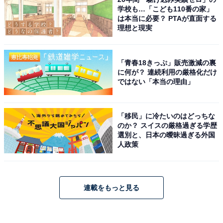
学校も…「こども110番の家」
は本当に必要？ PTAが直面する
理想と現実
「青春18きっぷ」販売激減の裏
に何が？ 連続利用の厳格化だけ
ではない「本当の理由」
「移民」に冷たいのはどっちな
のか？ スイスの厳格過ぎる学歴
選別と、日本の曖昧過ぎる外国
人政策
連載をもっと見る